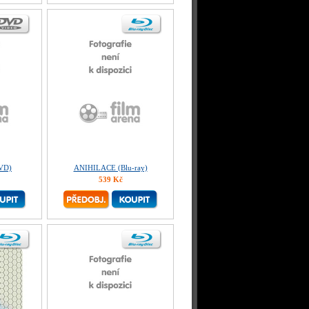
VD)
ANIHILACE (Blu-ray)
539 Kč