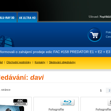
Uživatel:
Nepřihlá
Polo
Cen
formovali o zahájení prodeje edic FAC #158 PREDATOR E1 + E2 + E3 + 
řád
|
Obchodní podmínky
|
Kontakty
|
Sledování objednávky
ledávání:
davi
. stránce
1
2