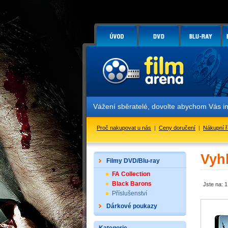
Vážení sběratelé, dovolte abychom Vás in
Proč nakupovat u nás
|
Ceny doručení
|
Nákupní 
Vyh
Filmy DVD/Blu-ray
FA Collection
Black Barons
Jste na: 1
Příslušenství
Dárkové poukazy