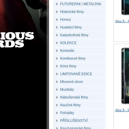
FUTUREPAK / METALPAK
Historické filmy
Horory
Akta X - 
Hudební filmy
Katastrofické filmy
KOLEKCE
Komedie
Komiksové filmy
Krimi filmy
LIMITOVANÉ EDICE
Mluvené slovo
Muzikály
Náboženské filmy
Naučné filmy
Akta X - 
Pohádky
PŘÍSLUŠENSTVÍ
Psychologické filmy