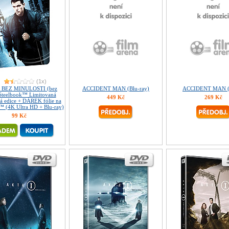
(1x)
BEZ MINULOSTI (bez
ACCIDENT MAN (Blu-ray)
ACCIDENT MAN 
 Steelbook™ Limitovaná
449 Kč
269 Kč
ká edice + DÁREK fólie na
™ (4K Ultra HD + Blu-ray)
99 Kč