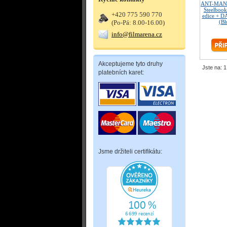
ANT-MAN 
Steelbook
+420 775 590 770
edice + D
(Po-Pá: 8.00-16.00)
(Bl
info@filmarena.cz
Akceptujeme tyto druhy
Jste na: 1
platebních karet:
Jsme držiteli certifikátu: