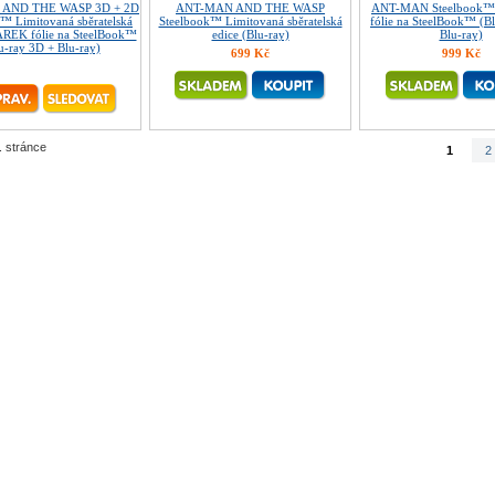
AND THE WASP 3D + 2D
ANT-MAN AND THE WASP
ANT-MAN Steelbook
™ Limitovaná sběratelská
Steelbook™ Limitovaná sběratelská
fólie na SteelBook™ (B
ÁREK fólie na SteelBook™
edice (Blu-ray)
Blu-ray)
u-ray 3D + Blu-ray)
699 Kč
999 Kč
. stránce
1
2