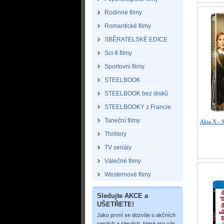
Rodinné filmy
Romantické filmy
SBĚRATELSKÉ EDICE
Sci-fi filmy
Sportovní filmy
STEELBOOK
STEELBOOK bez disků
STEELBOOKY z Francie
Taneční filmy
Akta X - 
Thrillery
TV seriály
Válečné filmy
Westernové filmy
Sledujte AKCE a
UŠETŘETE!
Jako první se dozvíte o akčních
cenách a slevách, které pro vás