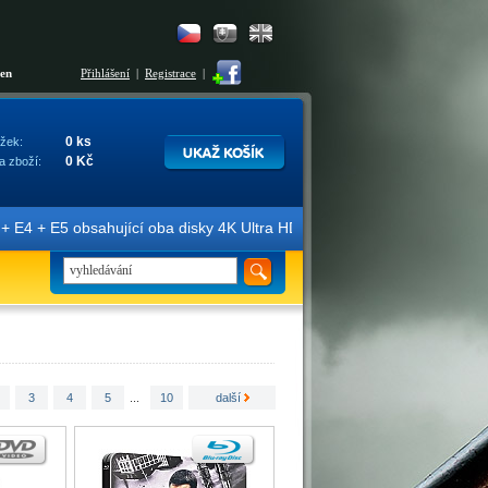
šen
Přihlášení
|
Registrace
|
0 ks
žek:
0 Kč
a zboží:
E4 + E5 obsahující oba disky 4K Ultra HD + Blu-ray 3D/2D. Edice jso
3
4
5
...
10
další