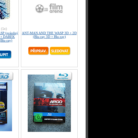
(1x)
P (prázdný
ANT-MAN AND THE WASP 3D + 2D
™ + DÁREK
(Blu-ray 3D + Blu-ray)
(Blu-ray)