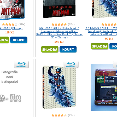
(28x)
(76x)
T-MAN (Blu-ray)
ANT-MAN 3D + 2D Steelbook™
ANT-MAN AND THE WAS
Limitovaná sběratelská edice +
bez disků) Steelbook
119 Kč
DÁREK fólie na SteelBook™ (Blu-ray
fólie na SteelBook™ 
3D + Blu-ray)
99 Kč
599 Kč
(29x)