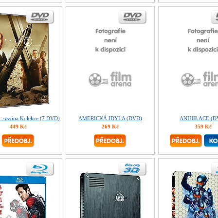
9. sezóna Kolekce (7 DVD)
AMERICKÁ IDYLA (DVD)
ANIHILACE (D
449 Kč
269 Kč
359 Kč