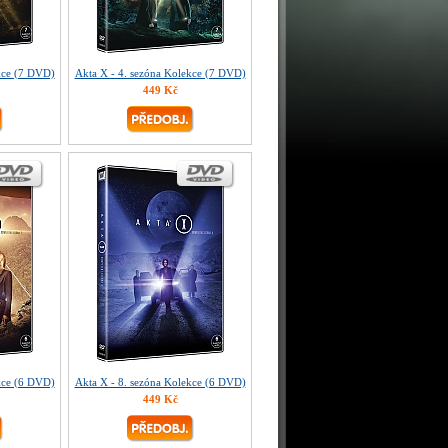
kce (7 DVD)
Akta X - 4. sezóna Kolekce (7 DVD)
449 Kč
kce (6 DVD)
Akta X - 8. sezóna Kolekce (6 DVD)
449 Kč