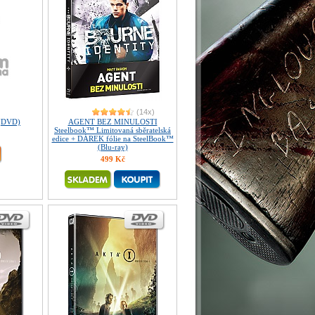
(14x)
(DVD)
AGENT BEZ MINULOSTI
Steelbook™ Limitovaná sběratelská
edice + DÁREK fólie na SteelBook™
(Blu-ray)
499 Kč