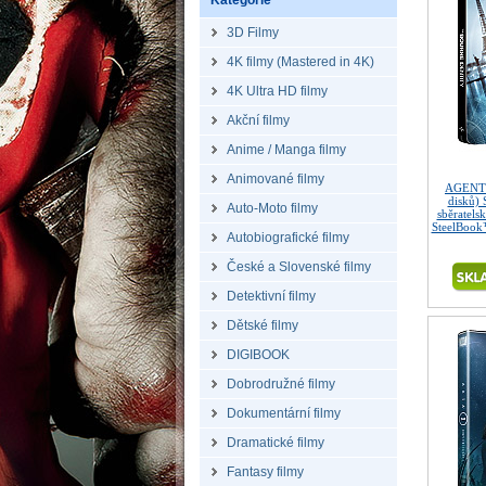
Kategorie
3D Filmy
4K filmy (Mastered in 4K)
4K Ultra HD filmy
Akční filmy
Anime / Manga filmy
Animované filmy
AGENT 
disků)
Auto-Moto filmy
sběratels
SteelBook
Autobiografické filmy
České a Slovenské filmy
Detektivní filmy
Dětské filmy
DIGIBOOK
Dobrodružné filmy
Dokumentární filmy
Dramatické filmy
Fantasy filmy