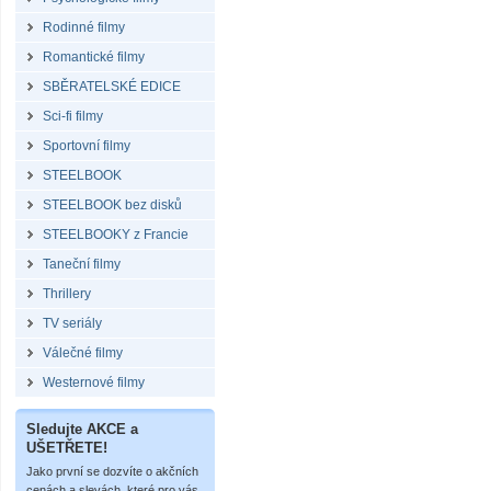
Rodinné filmy
Romantické filmy
SBĚRATELSKÉ EDICE
Sci-fi filmy
Sportovní filmy
STEELBOOK
STEELBOOK bez disků
STEELBOOKY z Francie
Taneční filmy
Thrillery
TV seriály
Válečné filmy
Westernové filmy
Sledujte AKCE a
UŠETŘETE!
Jako první se dozvíte o akčních
cenách a slevách, které pro vás