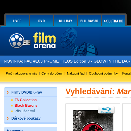
NOVINKA: FAC #103 PROMETHEUS Edition 3 - GLOW IN THE DARK - 
Proč nakupovat u nás
|
Ceny doručení
|
Nákupní řád
|
Obchodní podmínky
|
Konta
Vyhledávání:
Mar
Filmy DVD/Blu-ray
FA Collection
Black Barons
Příslušenství
Dárkové poukazy