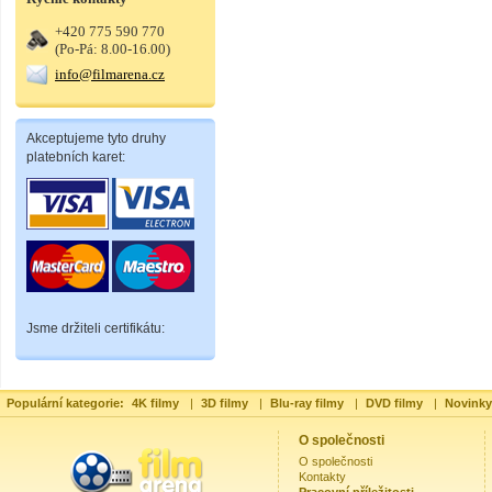
+420 775 590 770
(Po-Pá: 8.00-16.00)
info@filmarena.cz
Akceptujeme tyto druhy
platebních karet:
Jsme držiteli certifikátu:
Populární kategorie:
4K filmy
|
3D filmy
|
Blu-ray filmy
|
DVD filmy
|
Novinky
O společnosti
O společnosti
Kontakty