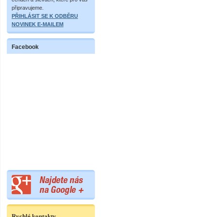
připravujeme.
PŘIHLÁSIT SE K ODBĚRU
NOVINEK E-MAILEM
Facebook
Rychlé kontakty