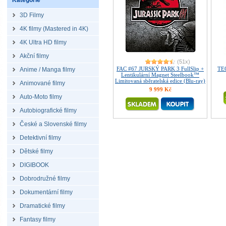
Kategorie
3D Filmy
4K filmy (Mastered in 4K)
4K Ultra HD filmy
Akční filmy
(51x)
FAC #67 JURSKÝ PARK 3 FullSlip +
TE
Anime / Manga filmy
Lentikulární Magnet Steelbook™
Limitovaná sběratelská edice (Blu-ray)
Animované filmy
9 999 Kč
Auto-Moto filmy
Autobiografické filmy
České a Slovenské filmy
Detektivní filmy
Dětské filmy
DIGIBOOK
Dobrodružné filmy
Dokumentární filmy
Dramatické filmy
Fantasy filmy