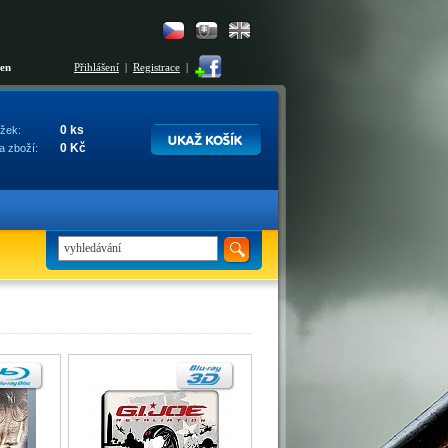
šen
Přihlášení
|
Registrace
|
0 ks
žek:
0 Kč
a zboží: