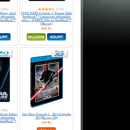
(19x)
(17x)
Klony útočí
STAR WARS Epizoda 3: Pomsta Sithů
sběratelská
Steelbook™ Limitovaná sběratelská
 SteelBook™
edice + DÁREK fólie na SteelBook™
(Blu-ray)
849 Kč
(20x)
ávrat Jediho
Star Wars: Epizoda I - Skrytá hrozba
sběratelská
3D (Blu-ray 3D)
 SteelBook™
539 Kč