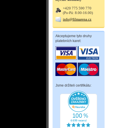
+420 775 590 770
(Po-Pá: 8.00-16.00)
info@filmarena.cz
Akceptujeme tyto druhy
platebních karet:
Jsme držiteli certifikátu: