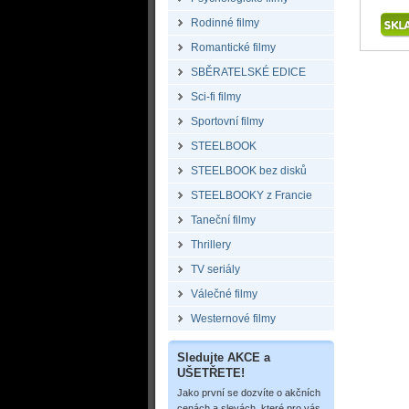
Rodinné filmy
Romantické filmy
SBĚRATELSKÉ EDICE
Sci-fi filmy
Sportovní filmy
STEELBOOK
STEELBOOK bez disků
STEELBOOKY z Francie
Taneční filmy
Thrillery
TV seriály
Válečné filmy
Westernové filmy
Sledujte AKCE a
UŠETŘETE!
Jako první se dozvíte o akčních
cenách a slevách, které pro vás