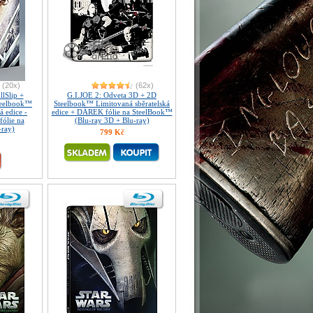
(20x)
(62x)
lSlip +
G.I.JOE 2: Odveta 3D + 2D
teelbook™
Steelbook™ Limitovaná sběratelská
á edice -
edice + DÁREK fólie na SteelBook™
ólie na
(Blu-ray 3D + Blu-ray)
-ray)
799 Kč