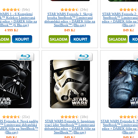
(54x)
(24x)
WARS 1 - 6 Kompletní
STAR WARS Epizoda 1: Skrytá
STAR WARS Epizoda 2: 
ok™ Kolekce Limitovaná
hrozba Steelbook™ Limitovaná
Steelbook™ Limitovaná 
ká edice + DÁREK fólie na
sběratelská edice + DÁREK fólie na
edice + DÁREK fólie na
elBook™ (6 Blu-ray)
SteelBook™ (Blu-ray)
(Blu-ray)
4 999 Kč
849 Kč
849 Kč
(21x)
(18x)
 Epizoda 4: Nová naděje
STAR WARS Epizoda 5: Impérium
STAR WARS Epizoda 6: N
™ Limitovaná sběratelská
vrací úder Steelbook™ Limitovaná
Steelbook™ Limitovaná 
ÁREK fólie na SteelBook™
sběratelská edice + DÁREK fólie na
edice + DÁREK fólie na
(Blu-ray)
SteelBook™ (Blu-ray)
(Blu-ray)
849 Kč
849 Kč
849 Kč