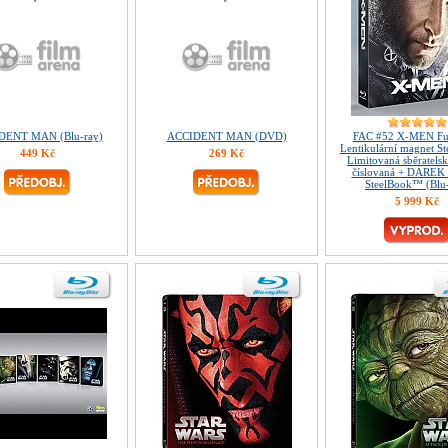
DENT MAN (Blu-ray)
ACCIDENT MAN (DVD)
FAC #52 X-MEN Ful
Lentikulární magnet S
449 Kč
269 Kč
Limitovaná sběratelsk
číslovaná + DÁREK f
SteelBook™ (Blu
5 999 Kč