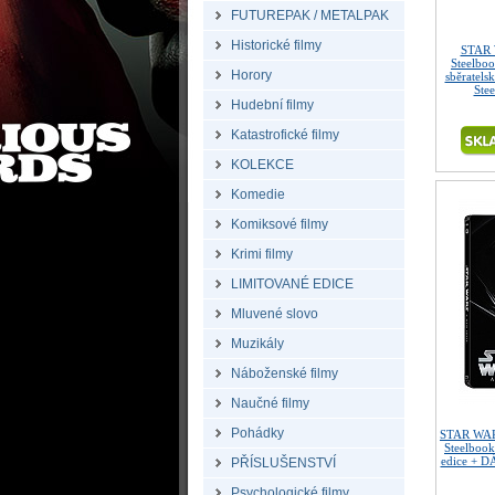
FUTUREPAK / METALPAK
Historické filmy
STAR 
Steelbo
Horory
sběratels
Ste
Hudební filmy
Katastrofické filmy
KOLEKCE
Komedie
Komiksové filmy
Krimi filmy
LIMITOVANÉ EDICE
Mluvené slovo
Muzikály
Náboženské filmy
Naučné filmy
Pohádky
STAR WARS
Steelbook
edice + D
PŘÍSLUŠENSTVÍ
Psychologické filmy