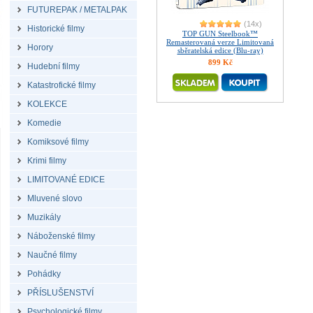
FUTUREPAK / METALPAK
(14x)
Historické filmy
TOP GUN Steelbook™
Remasterovaná verze Limitovaná
Horory
sběratelská edice (Blu-ray)
899 Kč
Hudební filmy
Katastrofické filmy
KOLEKCE
Komedie
Komiksové filmy
Krimi filmy
LIMITOVANÉ EDICE
Mluvené slovo
Muzikály
Náboženské filmy
Naučné filmy
Pohádky
PŘÍSLUŠENSTVÍ
Psychologické filmy