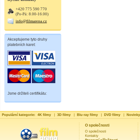
+420 775 590 770
(Po-Pá: 8.00-16.00)
info@filmarena.cz
Akceptujeme tyto druhy
platebních karet:
Jsme držiteli certifikátu:
Populární kategorie:
4K filmy
|
3D filmy
|
Blu-ray filmy
|
DVD filmy
|
Novinky
O společnosti
O společnosti
Kontakty