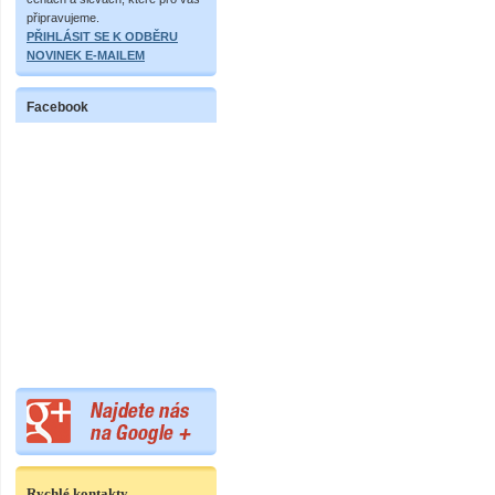
připravujeme.
PŘIHLÁSIT SE K ODBĚRU
NOVINEK E-MAILEM
Facebook
Rychlé kontakty