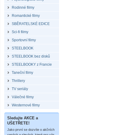
Rodinné filmy
Romantické filmy
SBĚRATELSKÉ EDICE
Sci-fi filmy
Sportovní filmy
STEELBOOK
STEELBOOK bez disků
STEELBOOKY z Francie
Taneční filmy
Thrillery
TV seriály
Válečné filmy
Westernové filmy
Sledujte AKCE a
UŠETŘETE!
Jako první se dozvíte o akčních
cenách a slevách, které pro vás