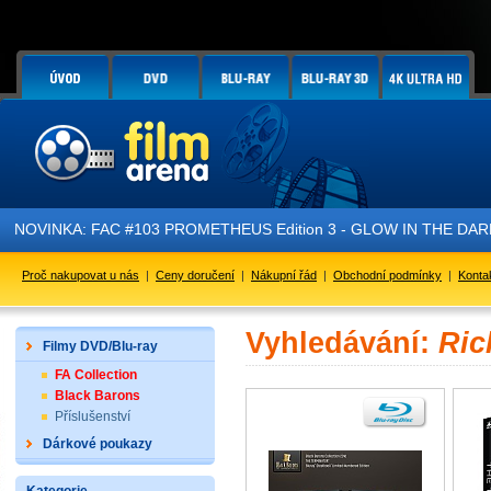
NOVINKA: FAC #103 PROMETHEUS Edition 3 - GLOW IN THE DARK - 
Proč nakupovat u nás
|
Ceny doručení
|
Nákupní řád
|
Obchodní podmínky
|
Konta
Vyhledávání:
Ric
Filmy DVD/Blu-ray
FA Collection
Black Barons
Příslušenství
Dárkové poukazy