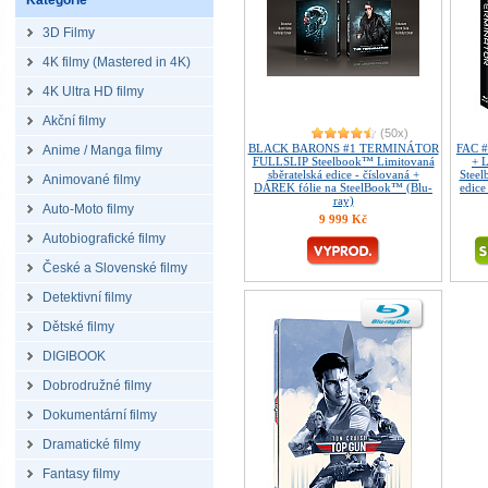
Kategorie
3D Filmy
4K filmy (Mastered in 4K)
4K Ultra HD filmy
Akční filmy
(50x)
BLACK BARONS #1 TERMINÁTOR
FAC 
Anime / Manga filmy
FULLSLIP Steelbook™ Limitovaná
+ 
sběratelská edice - číslovaná +
Steel
Animované filmy
DÁREK fólie na SteelBook™ (Blu-
edice
ray)
Auto-Moto filmy
9 999 Kč
Autobiografické filmy
České a Slovenské filmy
Detektivní filmy
Dětské filmy
DIGIBOOK
Dobrodružné filmy
Dokumentární filmy
Dramatické filmy
Fantasy filmy