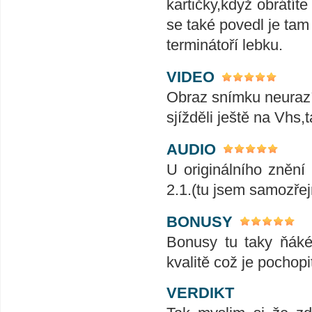
kartičky,když obrátíte
se také povedl je tam
terminátoří lebku.
VIDEO
Obraz snímku neurazí 
sjížděli ještě na Vhs,t
AUDIO
U originálního znění
2.1.(tu jsem samozře
BONUSY
Bonusy tu taky ňáké
kvalitě což je pochop
VERDIKT