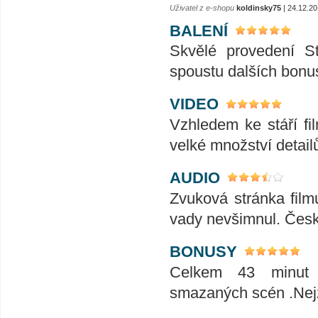
Uživatel z e-shopu
koldinsky75
| 24.12.20
BALENÍ
Skvělé provedení St
spoustu dalších bonu
VIDEO
Vzhledem ke stáří fi
velké množství detai
AUDIO
Zvuková stránka filmu
vady nevšimnul. Česk
BONUSY
Celkem 43 minut b
smazaných scén .Nejzaj