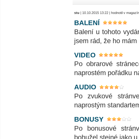
stu
| 10.10.2015 13:22 | hodnotil v magazí
BALENÍ
Balení u tohoto vydá
jsem rád, že ho mám 
VIDEO
Po obrarové stránec
naprostém pořádku nat
AUDIO
Po zvukové stránve
naprostým standartem 
BONUSY
Po bonusové stránv
bohužel stejné jako u