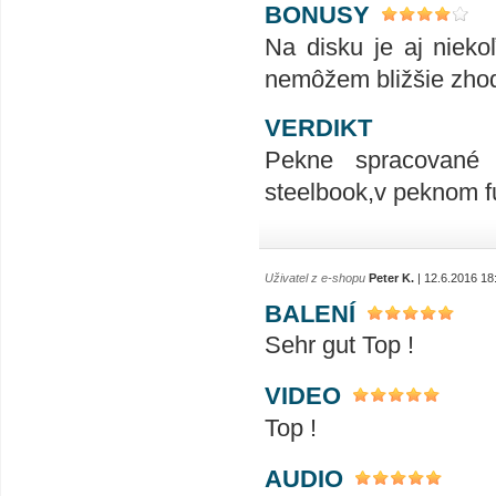
BONUSY
Na disku je aj nieko
nemôžem bližšie zhodn
VERDIKT
Pekne spracované
steelbook,v peknom fu
Uživatel z e-shopu
Peter K.
| 12.6.2016 18
BALENÍ
Sehr gut Top !
VIDEO
Top !
AUDIO