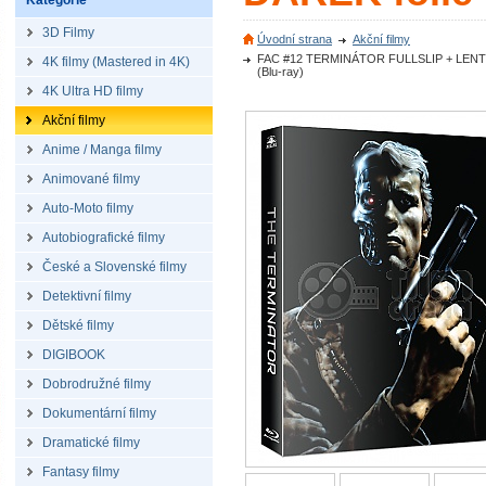
Kategorie
3D Filmy
Úvodní strana
Akční filmy
FAC #12 TERMINÁTOR FULLSLIP + LENTIKU
4K filmy (Mastered in 4K)
(Blu-ray)
4K Ultra HD filmy
Akční filmy
Anime / Manga filmy
Animované filmy
Auto-Moto filmy
Autobiografické filmy
České a Slovenské filmy
Detektivní filmy
Dětské filmy
DIGIBOOK
Dobrodružné filmy
Dokumentární filmy
Dramatické filmy
Fantasy filmy