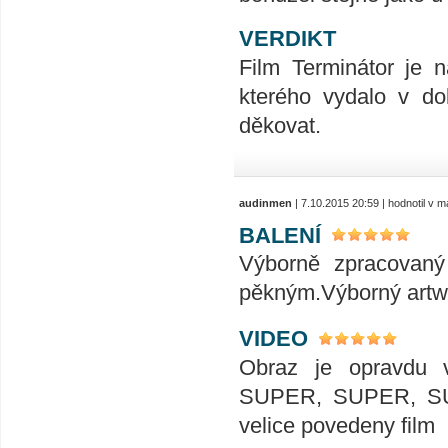
VERDIKT
Film Terminátor je 
kterého vydalo v d
děkovat.
audinmen
| 7.10.2015 20:59 | hodnotil v 
BALENÍ
Výborně zpracovaný 
pěkným.Výborný artwork
VIDEO
Obraz je opravdu 
SUPER, SUPER, SUPE
velice povedeny film