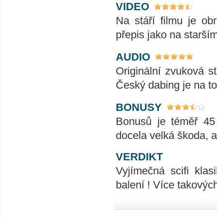
VIDEO
Na stáří filmu je o
přepis jako na starší
AUDIO
Originální zvuková s
Český dabing je na to
BONUSY
Bonusů je téměř 45 
docela velká škoda, al
VERDIKT
Vyjímečná scifi kl
balení ! Více takových