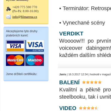
• Terminátor: Retrosp
+420 775 590 770
(Po-Pá: 8.00-16.00)
info@filmarena.cz
• Vynechané scény
Akceptujeme tyto druhy
VERDIKT
platebních karet:
Woooow!!! po prvním
voiceover dabingem
každém dalším shlédn
Jsme držiteli certifikátu:
Janis
| 16.3.2017 12:34 | hodnotil v magaz
BALENÍ
Kvalitní a pěkně pr
steelbooku, tak i uvnit
VIDEO