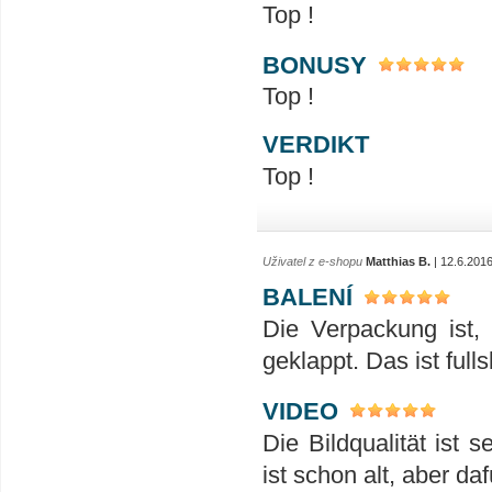
Top !
BONUSY
Top !
VERDIKT
Top !
Uživatel z e-shopu
Matthias B.
| 12.6.201
BALENÍ
Die Verpackung ist,
geklappt. Das ist full
VIDEO
Die Bildqualität ist s
ist schon alt, aber daf