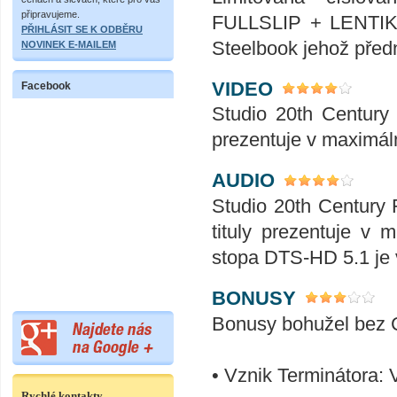
připravujeme.
FULLSLIP + LENTIK
PŘIHLÁSIT SE K ODBĚRU
Steelbook jehož přední
NOVINEK E-MAILEM
VIDEO
Facebook
Studio 20th Century 
prezentuje v maximál
AUDIO
Studio 20th Century 
tituly prezentuje v
stopa DTS-HD 5.1 je
BONUSY
Bonusy bohužel bez C
• Vznik Terminátora: 
Rychlé kontakty