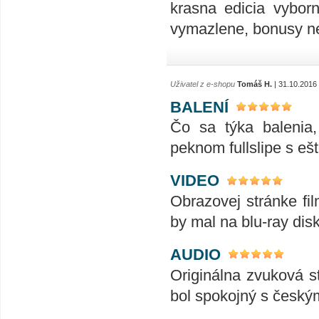
krasna edicia vyborn
vymazlene, bonusy ne
Uživatel z e-shopu
Tomáš H.
| 31.10.2016
BALENÍ
Čo sa týka balenia
peknom fullslipe s eš
VIDEO
Obrazovej stránke fil
by mal na blu-ray dis
AUDIO
Originálna zvuková s
bol spokojný s česk