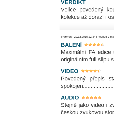
VERDIKT
Velice povedený kou
kolekce až dorazí i o
brachus
| 20.12.2015 22:34 | hodnotil v 
BALENÍ
Maximální FA edice t
originálním full slipu
VIDEO
Povedený přepis st
spokojen.....................
AUDIO
Stejně jako video i 
českou zvukovou stop