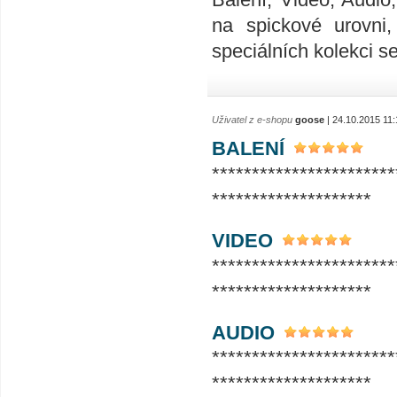
na spickové urovni
speciálních kolekci se
Uživatel z e-shopu
goose
| 24.10.2015 11:
BALENÍ
***********************
********************
VIDEO
***********************
********************
AUDIO
***********************
********************