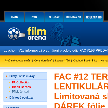
s informovali o zahájení prodeje edic FAC #158 PREDATOR E1 + E2 + E
Proč nakupovat u nás
|
Ceny doručení
|
Nákupní řád
|
Obchodní podmínky
|
Konta
FAC #12 TE
Filmy DVD/Blu-ray
FA Collection
LENTIKULÁR
Black Barons
Příslušenství
Limitovaná s
Dárkové poukazy
DÁREK fólie 