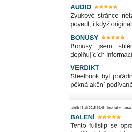
AUDIO
Zvukové stránce nelz
povedl, i když originál
BONUSY
Bonusy jsem shléd
doplňujících informa
VERDIKT
Steelbook byl pořádn
pěkná akční podívaná.
taktik
| 5.10.2015 19:48 | hodnotil v maga
BALENÍ
Tento fullslip se op