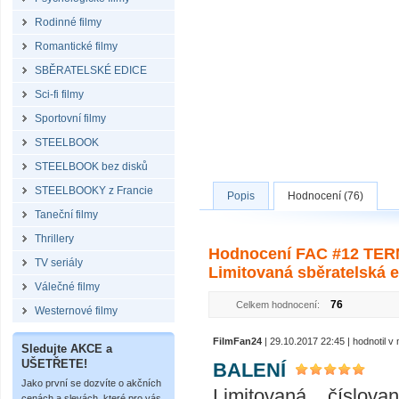
Rodinné filmy
Romantické filmy
SBĚRATELSKÉ EDICE
Sci-fi filmy
Sportovní filmy
STEELBOOK
STEELBOOK bez disků
STEELBOOKY z Francie
Popis
Hodnocení (76)
Taneční filmy
Thrillery
Hodnocení FAC #12 TE
TV seriály
Limitovaná sběratelská e
Válečné filmy
76
Celkem hodnocení:
Westernové filmy
FilmFan24
| 29.10.2017 22:45 | hodnotil 
Sledujte AKCE a
UŠETŘETE!
BALENÍ
Jako první se dozvíte o akčních
Limitovaná číslo
cenách a slevách, které pro vás