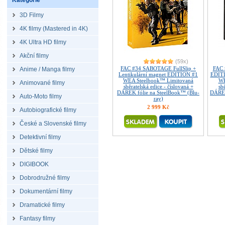
Kategorie
3D Filmy
4K filmy (Mastered in 4K)
4K Ultra HD filmy
Akční filmy
(59x)
FAC #34 SABOTAGE FullSlip +
FAC
Anime / Manga filmy
Lentikulární magnet EDITION #1
EDITI
WEA Steelbook™ Limitovaná
WE
Animované filmy
sběratelská edice - číslovaná +
sb
DÁREK fólie na SteelBook™ (Blu-
DÁREK
Auto-Moto filmy
ray)
2 999 Kč
Autobiografické filmy
České a Slovenské filmy
Detektivní filmy
Dětské filmy
DIGIBOOK
Dobrodružné filmy
Dokumentární filmy
Dramatické filmy
Fantasy filmy