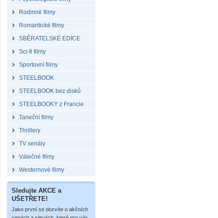
Rodinné filmy
Romantické filmy
SBĚRATELSKÉ EDICE
Sci-fi filmy
Sportovní filmy
STEELBOOK
STEELBOOK bez disků
STEELBOOKY z Francie
Taneční filmy
Thrillery
TV seriály
Válečné filmy
Westernové filmy
Sledujte AKCE a
UŠETŘETE!
Jako první se dozvíte o akčních
cenách a slevách, které pro vás