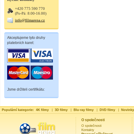
+420 775 590 770
(Po-Pá: 8.00-16.00)
info@filmarena.cz
Akceptujeme tyto druhy
platebních karet:
Jsme držiteli certifikátu:
Populární kategorie:
4K filmy
|
3D filmy
|
Blu-ray filmy
|
DVD filmy
|
Novinky
O společnosti
O společnosti
Kontakty