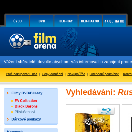
Vážení sběratelé, dovolte abychom Vás informovali o zahájení prod
Proč nakupovat u nás
|
Ceny doručení
|
Nákupní řád
|
Obchodní podmínky
|
Konta
Vyhledávání:
Rus
Filmy DVD/Blu-ray
FA Collection
Black Barons
Příslušenství
Dárkové poukazy