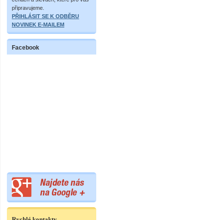
připravujeme.
PŘIHLÁSIT SE K ODBĚRU
NOVINEK E-MAILEM
Facebook
Rychlé kontakty