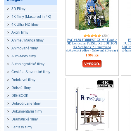
Kategorie
3D Filmy
4K filmy (Mastered in 4K)
4K Ultra HD filmy
Akční filmy
(20x)
FAC #138 FORREST GUMP Double
F
Anime / Manga filmy
3D Lenticular FullSlip XL EDITION
FULL
#3 Steelbook™ Limitovaná
EDITI
Animované filmy
sběratelská edice - číslovaná (Blu-ray)
sběrate
1 999 Kč
Auto-Moto filmy
Autobiografické filmy
České a Slovenské filmy
Detektivní filmy
Dětské filmy
DIGIBOOK
Dobrodružné filmy
Dokumentární filmy
Dramatické filmy
Fantasy filmy