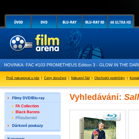
NOVINKA: FAC #103 PROMETHEUS Edition 3 - GLOW IN THE DARK - 
Proč nakupovat u nás
|
Ceny doručení
|
Nákupní řád
|
Obchodní podmínky
|
Konta
Vyhledávání:
Sal
Filmy DVD/Blu-ray
FA Collection
Black Barons
Příslušenství
Dárkové poukazy