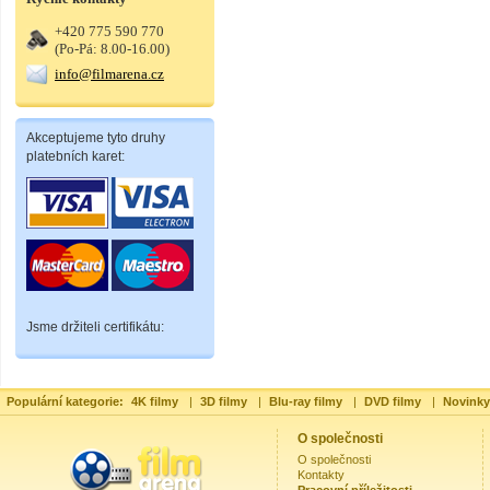
+420 775 590 770
(Po-Pá: 8.00-16.00)
info@filmarena.cz
Akceptujeme tyto druhy
platebních karet:
Jsme držiteli certifikátu:
Populární kategorie:
4K filmy
|
3D filmy
|
Blu-ray filmy
|
DVD filmy
|
Novinky
O společnosti
O společnosti
Kontakty