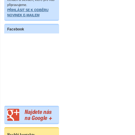
připravujeme.
PŘIHLÁSIT SE K ODBĚRU
NOVINEK E-MAILEM
Facebook
Rychlé kontakty