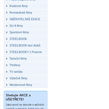
Rodinné filmy
Romantické filmy
SBĚRATELSKÉ EDICE
Sci-fi filmy
Sportovní filmy
STEELBOOK
STEELBOOK bez disků
STEELBOOKY z Francie
Taneční filmy
Thrillery
TV seriály
Válečné filmy
Westernové filmy
Sledujte AKCE a
UŠETŘETE!
Jako první se dozvíte o akčních
cenách a slevách, které pro vás