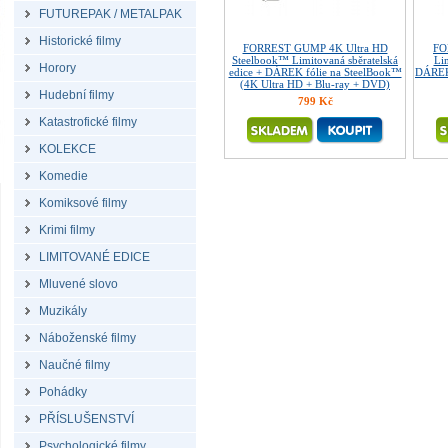
FUTUREPAK / METALPAK
Historické filmy
FORREST GUMP 4K Ultra HD
FO
Steelbook™ Limitovaná sběratelská
Lim
Horory
edice + DÁREK fólie na SteelBook™
DÁREK 
(4K Ultra HD + Blu-ray + DVD)
Hudební filmy
799 Kč
Katastrofické filmy
KOLEKCE
Komedie
Komiksové filmy
Krimi filmy
LIMITOVANÉ EDICE
Mluvené slovo
Muzikály
Náboženské filmy
Naučné filmy
Pohádky
PŘÍSLUŠENSTVÍ
Psychologické filmy