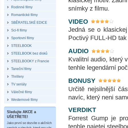
klasickej motiv. Zadn
snímky z filmu.
Rodinné filmy
Romantické filmy
VIDEO
SBĚRATELSKÉ EDICE
Jedná se o klasickej
Sci-fi filmy
Poctivý FULL-HD tak
Sportovní filmy
STEELBOOK
AUDIO
STEELBOOK bez disků
Kvalitní audio, který 
STEELBOOKY z Francie
tenhle legendární poč
Taneční filmy
Thrillery
BONUSY
TV seriály
Určitě nejsilnější č
Válečné filmy
navíc, který neni sam
Westernové filmy
VERDIKT
Sledujte AKCE a
Forrest Gump je pro
UŠETŘETE!
Jako první se dozvíte o akčních
tenhle najetej steelbo
cenách a slevách, které pro vás