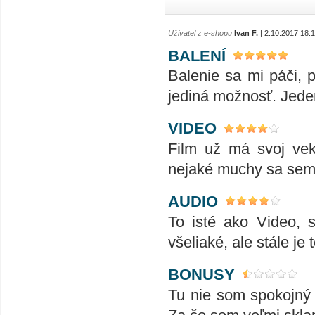
Uživatel z e-shopu
Ivan F.
| 2.10.2017 18:
BALENÍ
Balenie sa mi páči, p
jediná možnosť. Jeden
VIDEO
Film už má svoj vek,
nejaké muchy sa sem 
AUDIO
To isté ako Video, 
všeliaké, ale stále je
BONUSY
Tu nie som spokojn