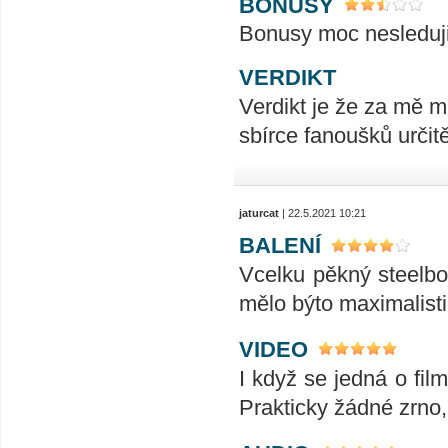
BONUSY
Bonusy moc nesleduji
VERDIKT
Verdikt je že za mě 
sbírce fanoušků urči
jaturcat
| 22.5.2021 10:21
BALENÍ
Vcelku pěkný steelbo
mělo býto maximalisti
VIDEO
I když se jedná o fil
Prakticky žádné zrno,