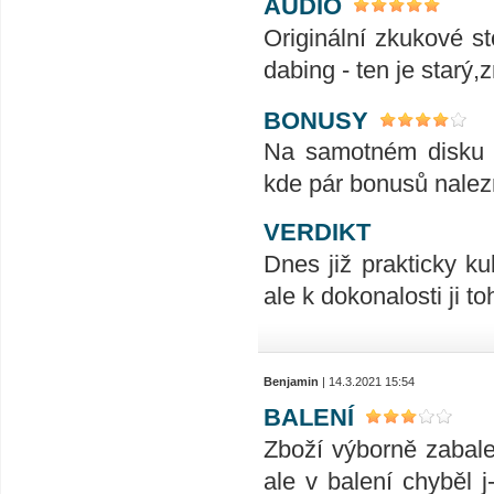
AUDIO
Originální zkukové s
dabing - ten je starý
BONUSY
Na samotném disku s
kde pár bonusů nalez
VERDIKT
Dnes již prakticky ku
ale k dokonalosti ji t
Benjamin
| 14.3.2021 15:54
BALENÍ
Zboží výborně zabale
ale v balení chyběl 