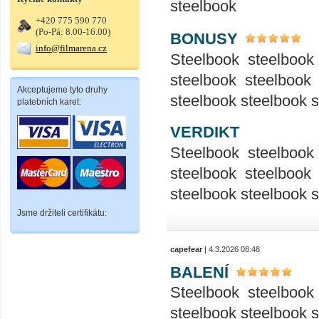
steelbook
+420 775 590 770
(Po-Pá: 8.00-16.00)
BONUSY
info@filmarena.cz
Steelbook steelbook
steelbook steelbook
Akceptujeme tyto druhy
steelbook steelbook 
platebních karet:
VERDIKT
Steelbook steelbook
steelbook steelbook
steelbook steelbook 
Jsme držiteli certifikátu:
capefear
| 4.3.2026 08:48
BALENÍ
Steelbook steelbook
steelbook steelbook 