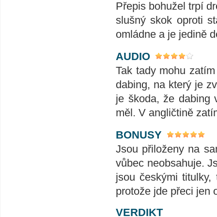
Přepis bohužel trpí d
slušný skok oproti st
omládne a je jedině d
AUDIO
Tak tady mohu zatím j
dabing, na který je z
je škoda, že dabing 
měl. V angličtině zat
BONUSY
Jsou přiloženy na s
vůbec neobsahuje. Js
jsou českými titulky,
protože jde přeci jen 
VERDIKT