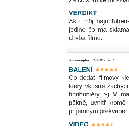
Za čo som veľmi skla
VERDIKT
Ako môj najobľúbenej
jedine čo ma sklama
chyba filmu.
haamunaptra
| 29.6.2017 14:07
BALENÍ
Co dodat, filmový k
který vkusně zachyc
bonboniéry :-) V m
pěkně, uvnitř kromě
příjemným překvapen
VIDEO