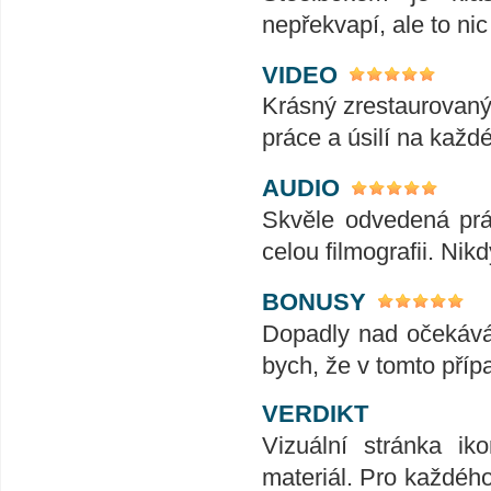
nepřekvapí, ale to ni
VIDEO
Krásný zrestaurovaný 
práce a úsilí na každ
AUDIO
Skvěle odvedená prác
celou filmografii. Nik
BONUSY
Dopadly nad očekáván
bych, že v tomto příp
VERDIKT
Vizuální stránka ik
materiál. Pro každéh