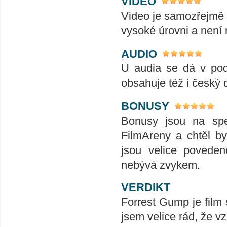
VIDEO
Video je samozřejmě 
vysoké úrovni a není
AUDIO
U audia se dá v pods
obsahuje též i český 
BONUSY
Bonusy jsou na spec
FilmAreny a chtěl b
jsou velice poveden
nebývá zvykem.
VERDIKT
Forrest Gump je film 
jsem velice rád, že v