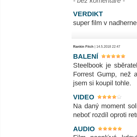
- bez komentáře -
VERDIKT
super film v nadhern
Rankin Fitch
| 14.5.2018 22:47
BALENÍ
Steelbook je sběrate
Forrest Gump, než a
jsem si koupil tohle.
VIDEO
Na daný moment solid
neboť rozdíl oproti ret
AUDIO