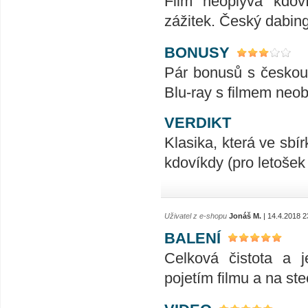
Film neoplývá kdoví
zážitek. Český dabin
BONUSY
Pár bonusů s česko
Blu-ray s filmem neob
VERDIKT
Klasika, která ve sbí
kdovíkdy (pro letošek
Uživatel z e-shopu
Jonáš M.
| 14.4.2018 2
BALENÍ
Celková čistota a 
pojetím filmu a na ste