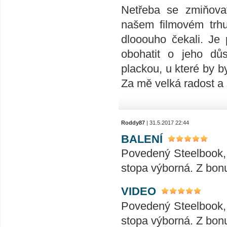
Netřeba se zmiňova
našem filmovém trhu
dlooouho čekali. Je 
obohatit o jeho dů
plackou, u které by 
Za mě velká radost a 
Roddy87
| 31.5.2017 22:44
BALENÍ
Povedený Steelbook, 
stopa výborná. Z bonu
VIDEO
Povedený Steelbook, 
stopa výborná. Z bonu