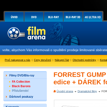
hom Vás informovali o spuštění prodeje limitované sběratelské číslo
Proč nakupovat u nás
|
Ceny doručení
|
Nákupní řád
|
Obchodní podmínky
|
Konta
FORREST GUMP S
Filmy DVD/Blu-ray
edice + DÁREK fó
FA Collection
Black Barons
Příslušenství
Úvodní strana
Dramatické filmy
FORR
Dárkové poukazy