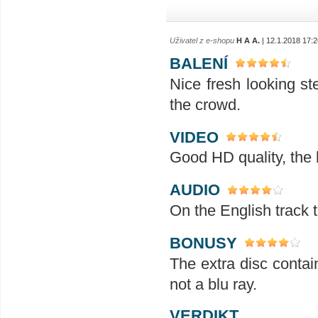
Uživatel z e-shopu
H A A.
| 12.1.2018 17:2
BALENÍ
Nice fresh looking st
the crowd.
VIDEO
Good HD quality, the b
AUDIO
On the English track t
BONUSY
The extra disc contain
not a blu ray.
VERDIKT