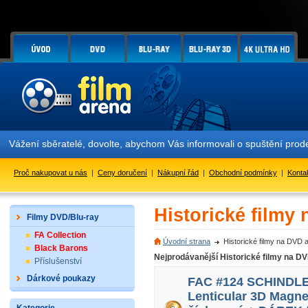
Vážení sběratelé, dovolte, abychom Vás informovali o spuštění pr
Proč nakupovat u nás
|
Ceny doručení
|
Nákupní řád
|
Obchodní podmínky
|
Konta
Historické filmy
Filmy DVD/Blu-ray
FA Collection
Úvodní strana
Historické filmy na DVD 
Black Barons
Nejprodávanější Historické filmy na D
Příslušenství
Dárkové poukazy
FAC #124 SCHINDLER
Lenticular 3D Magne