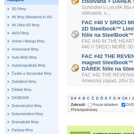
Kategorie
číslovaná + DÁREK f
Schindler's List (4K Blu
3D Filmy
sběratelé, s...
4K filmy (Mastered in 4K)
FAC #40 V SRDCI 
4K Ultra HD filmy
2D Steelbook™ Limit
Akční filmy
fólie na SteelBook™ 
FAC #40 IN THE HEAR
Anime / Manga filmy
#40 V SRDCI MOŘE 3D +
Animované filmy
FAC #42 THE REVENA
Auto-Moto filmy
magnet Steelbook™ L
Autobiografické filmy
DÁREK fólie na Stee
České a Slovenské filmy
FAC #42 THE REVENANT
Americký západ, Jižní Da
Detektivní filmy
Dětské filmy
DIGIBOOK
0-9
A
B
C
Č
D
Ď
E
F
G
H
CH
I
J
Zobrazit:
Pouze skladem
DVD
Dobrodružné filmy
Předobjednávky
Dokumentární filmy
Dramatické filmy
Fantasy filmy