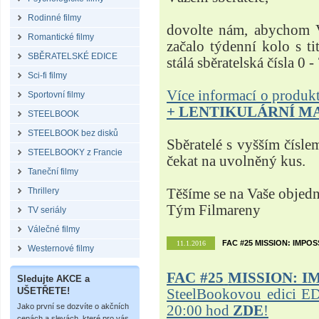
Rodinné filmy
dovolte nám, abychom V
Romantické filmy
začalo týdenní kolo s t
SBĚRATELSKÉ EDICE
stálá sběratelská čísla 0 -
Sci-fi filmy
Více informací o produ
Sportovní filmy
+ LENTIKULÁRNÍ M
STEELBOOK
STEELBOOK bez disků
Sběratelé s vyšším čísle
STEELBOOKY z Francie
čekat na uvolněný kus.
Taneční filmy
Thrillery
Těšíme se na Vaše objed
Tým Filmareny
TV seriály
Válečné filmy
FAC #25 MISSION: IMPO
11.1.2016
Westernové filmy
FAC #25
MISSION: I
Sledujte AKCE a
UŠETŘETE!
SteelBookovou edici ED
Jako první se dozvíte o akčních
20:00 hod
ZDE
!
cenách a slevách, které pro vás