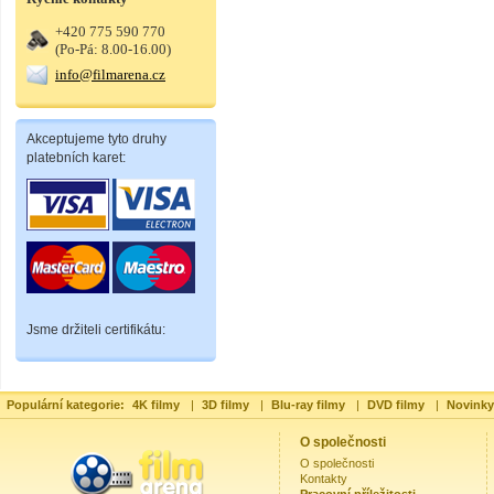
+420 775 590 770
(Po-Pá: 8.00-16.00)
info@filmarena.cz
Akceptujeme tyto druhy
platebních karet:
Jsme držiteli certifikátu:
Populární kategorie:
4K filmy
|
3D filmy
|
Blu-ray filmy
|
DVD filmy
|
Novinky
O společnosti
O společnosti
Kontakty