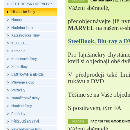
CAPTAIN MARVEL VYCHÁ
19.6.2019
FUTUREPAK / METALPAK
Vážení sběratelé,
Historické filmy
Horory
předobjednávejte již ny
MARVEL
na našem e-s
Hudební filmy
Katastrofické filmy
SteelBook, Blu-ray a
KOLEKCE
Komedie
Pro fajnšmekry chystá
Komiksové filmy
kteří si objednají obě dvě
Krimi filmy
V předprodeji také lim
LIMITOVANÉ EDICE
rukávu a DVD.
Mluvené slovo
Muzikály
Těšíme se na Vaše objed
Náboženské filmy
Naučné filmy
S pozdravem, tým FA
Pohádky
PŘÍSLUŠENSTVÍ
FAC #38 THE GOOD DINO
10.6.2016
Vážení sběratelé,
Psychologické filmy