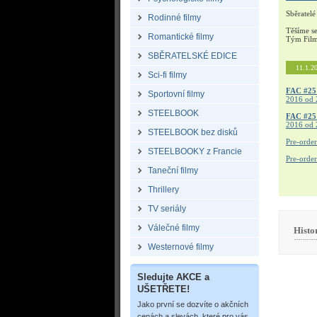
Sběratelé
Rodinné filmy
Těšíme s
Romantické filmy
Tým Fil
SBĚRATELSKÉ EDICE
11.1.2
Sci-fi filmy
FAC #25
Sportovní filmy
2016 od 
STEELBOOK
FAC #2
2016 od 
STEELBOOK bez disků
Pre-orde
STEELBOOKY z Francie
Pre-orde
Taneční filmy
Thrillery
TV seriály
Válečné filmy
Histo
Westernové filmy
Sledujte AKCE a
UŠETŘETE!
Jako první se dozvíte o akčních
cenách a slevách, které pro vás