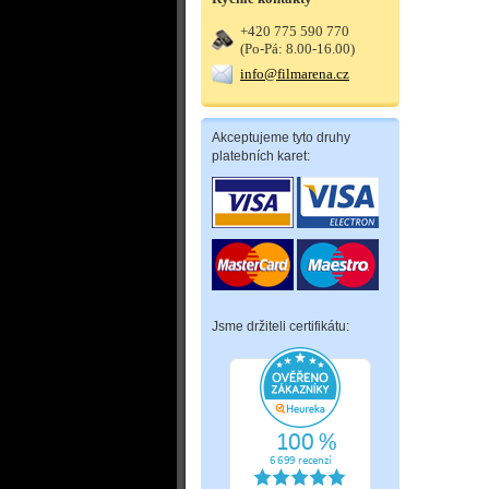
+420 775 590 770
(Po-Pá: 8.00-16.00)
info@filmarena.cz
Akceptujeme tyto druhy
platebních karet:
Jsme držiteli certifikátu: