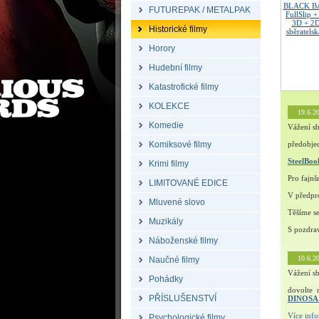
BLACK B
FUTUREPAK / METALPAK
FullSlip +
3D + 2D
Historické filmy
sběratelsk
Horory
Hudební filmy
Katastrofické filmy
KOLEKCE
19.6.2
Komedie
Vážení sb
Komiksové filmy
předobjed
SteelBo
Krimi filmy
Pro fajn
LIMITOVANÉ EDICE
V předpro
Mluvené slovo
Těšíme s
Muzikály
S pozdra
Náboženské filmy
10.6.2
Naučné filmy
Vážení sb
Pohádky
dovolte 
PŘÍSLUŠENSTVÍ
DINOS
Více inf
Psychologické filmy