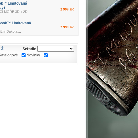
ok™ Limitovaná
ay)
2 999 Kč
CI MOŘE 3D + 2D
book™ Limitovaná
2 999 Kč
ní Dakota,...
Ž
Seřadit:
Katalogové
Novinky