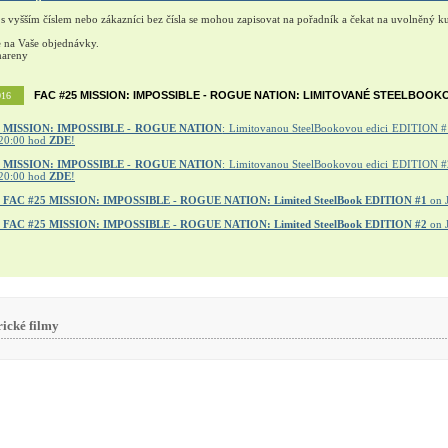
 s vyšším číslem nebo zákazníci bez čísla se mohou zapisovat na pořadník a čekat na uvolněný ku
e na Vaše objednávky.
mareny
FAC #25 MISSION: IMPOSSIBLE - ROGUE NATION: LIMITOVANÉ STEELBOOK
016
MISSION: IMPOSSIBLE - ROGUE NATION
: Limitovanou SteelBookovou edici EDITION #1
20:00 hod
ZDE
!
5 MISSION: IMPOSSIBLE - ROGUE NATION
: Limitovanou SteelBookovou edici EDITION #2
20:00 hod
ZDE
!
r
FAC #25 MISSION: IMPOSSIBLE - ROGUE NATION: Limited SteelBook EDITION #1
on 
r
FAC #25 MISSION: IMPOSSIBLE - ROGUE NATION: Limited SteelBook EDITION #2
on 
rické filmy