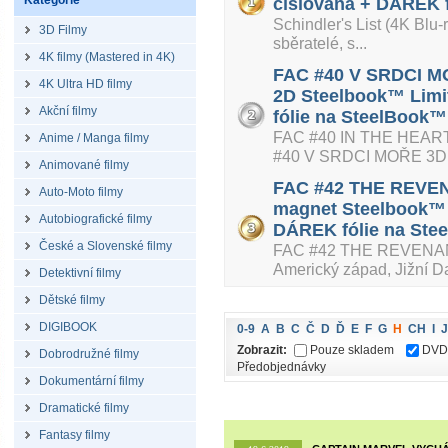
Kategorie
číslovaná + DÁREK f
Schindler's List (4K Blu
3D Filmy
sběratelé, s...
4K filmy (Mastered in 4K)
FAC #40 V SRDCI 
4K Ultra HD filmy
2D Steelbook™ Limit
Akční filmy
fólie na SteelBook™ 
FAC #40 IN THE HEAR
Anime / Manga filmy
#40 V SRDCI MOŘE 3D +
Animované filmy
FAC #42 THE REVENA
Auto-Moto filmy
magnet Steelbook™ L
Autobiografické filmy
DÁREK fólie na Stee
České a Slovenské filmy
FAC #42 THE REVENANT
Americký západ, Jižní Da
Detektivní filmy
Dětské filmy
DIGIBOOK
0-9
A
B
C
Č
D
Ď
E
F
G
H
CH
I
J
Zobrazit:
Pouze skladem
DVD
Dobrodružné filmy
Předobjednávky
Dokumentární filmy
Dramatické filmy
Fantasy filmy