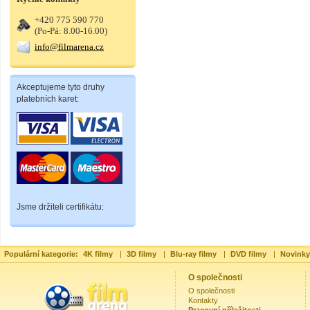
+420 775 590 770
(Po-Pá: 8.00-16.00)
info@filmarena.cz
Akceptujeme tyto druhy
platebních karet:
Jsme držiteli certifikátu:
Populární kategorie:
4K filmy
|
3D filmy
|
Blu-ray filmy
|
DVD filmy
|
Novinky
O společnosti
O společnosti
Kontakty