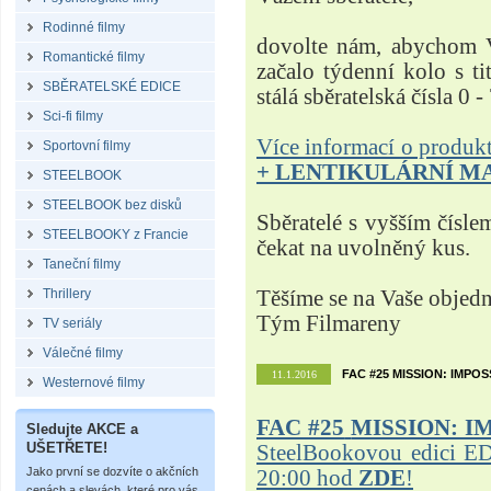
Rodinné filmy
dovolte nám, abychom V
Romantické filmy
začalo týdenní kolo s t
SBĚRATELSKÉ EDICE
stálá sběratelská čísla 0 -
Sci-fi filmy
Více informací o produ
Sportovní filmy
+ LENTIKULÁRNÍ M
STEELBOOK
STEELBOOK bez disků
Sběratelé s vyšším čísle
STEELBOOKY z Francie
čekat na uvolněný kus.
Taneční filmy
Thrillery
Těšíme se na Vaše objed
Tým Filmareny
TV seriály
Válečné filmy
FAC #25 MISSION: IMPO
11.1.2016
Westernové filmy
FAC #25
MISSION: I
Sledujte AKCE a
UŠETŘETE!
SteelBookovou edici ED
Jako první se dozvíte o akčních
20:00 hod
ZDE
!
cenách a slevách, které pro vás