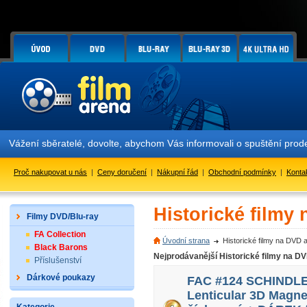
Vážení sběratelé, dovolte, abychom Vás informovali o spuštění pr
Proč nakupovat u nás
|
Ceny doručení
|
Nákupní řád
|
Obchodní podmínky
|
Konta
Historické filmy
Filmy DVD/Blu-ray
FA Collection
Úvodní strana
Historické filmy na DVD 
Black Barons
Nejprodávanější Historické filmy na D
Příslušenství
Dárkové poukazy
FAC #124 SCHINDLER
Lenticular 3D Magne