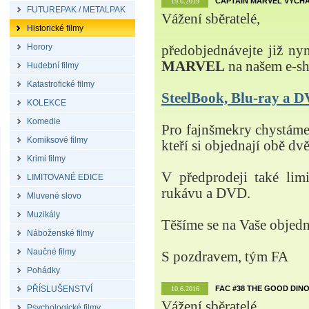
CAPTAIN MARVEL VYCHÁ
19.6.2019
FUTUREPAK / METALPAK
Vážení sběratelé,
Historické filmy
Horory
předobjednávejte již ny
MARVEL
na našem e-s
Hudební filmy
Katastrofické filmy
SteelBook, Blu-ray a
KOLEKCE
Komedie
Pro fajnšmekry chystá
Komiksové filmy
kteří si objednají obě dvě
Krimi filmy
V předprodeji také lim
LIMITOVANÉ EDICE
rukávu a DVD.
Mluvené slovo
Muzikály
Těšíme se na Vaše objed
Náboženské filmy
Naučné filmy
S pozdravem, tým FA
Pohádky
PŘÍSLUŠENSTVÍ
FAC #38 THE GOOD DINO
10.6.2016
Vážení sběratelé,
Psychologické filmy