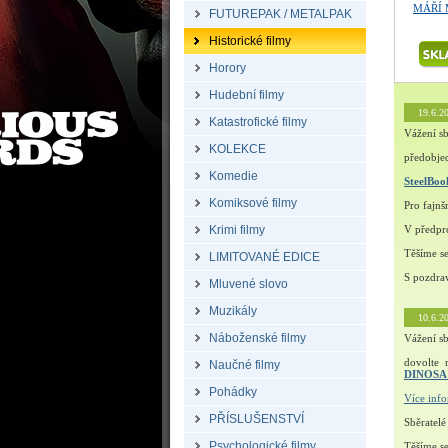
MÁŘÍ 
FUTUREPAK / METALPAK
Historické filmy
Horory
Hudební filmy
19.6.2
Katastrofické filmy
Vážení sb
KOLEKCE
předobjed
Komedie
SteelBo
Komiksové filmy
Pro fajn
Krimi filmy
V předpro
Těšíme s
LIMITOVANÉ EDICE
S pozdra
Mluvené slovo
Muzikály
10.6.2
Náboženské filmy
Vážení sb
dovolte 
Naučné filmy
DINOS
Pohádky
Více inf
PŘÍSLUŠENSTVÍ
Sběratelé
Psychologické filmy
Těšíme s