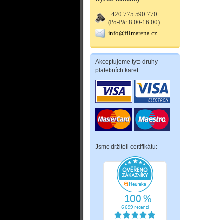
+420 775 590 770
(Po-Pá: 8.00-16.00)
info@filmarena.cz
Akceptujeme tyto druhy
platebních karet:
Jsme držiteli certifikátu: