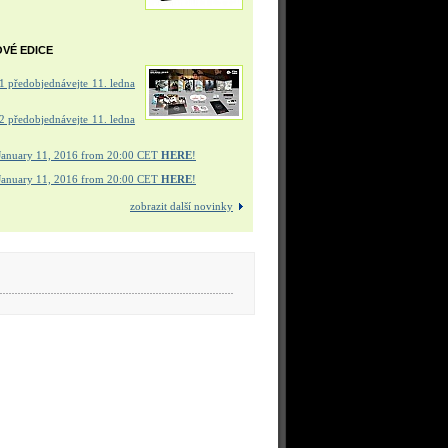
OVÉ EDICE
 předobjednávejte 11. ledna
 předobjednávejte 11. ledna
January 11, 2016 from 20:00 CET
HERE
!
January 11, 2016 from 20:00 CET
HERE
!
zobrazit další novinky