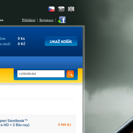
šen
Přihlášení
|
Registrace
|
0 ks
žek:
0 Kč
a zboží:
gnet Steelbook™
a HD + 2 Blu-ray)
9 999 Kč