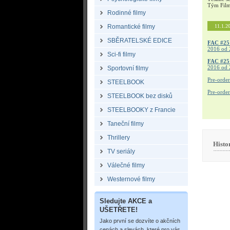
Tým Fil
Rodinné filmy
Romantické filmy
11.1.2
SBĚRATELSKÉ EDICE
FAC #25
2016 od 
Sci-fi filmy
FAC #2
2016 od 
Sportovní filmy
Pre-orde
STEELBOOK
Pre-orde
STEELBOOK bez disků
STEELBOOKY z Francie
Taneční filmy
Thrillery
Histo
TV seriály
Válečné filmy
Westernové filmy
Sledujte AKCE a
UŠETŘETE!
Jako první se dozvíte o akčních
cenách a slevách, které pro vás