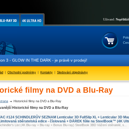
Uživatel:
Nepřihlá
Polo
Cen
 3 - GLOW IN THE DARK - je právě v prodeji!
řád
|
Obchodní podmínky
|
Kontakty
|
Sledování objednávky
torické filmy na DVD a Blu-Ray
strana
Historické filmy na DVD a Blu-Ray
anější Historické filmy na DVD a Blu-Ray
FAC #124 SCHINDLERŮV SEZNAM Lenticular 3D FullSlip XL + Lenticular 3D Ma
Limitovaná sběratelská edice - číslovaná + DÁREK fólie na SteelBook™ (4K Ultr
chindler's List (4K Blu-ray + Blu-ray + Bonus Blu-ray) SteelBook 3BD Vážení sběratelé, s...