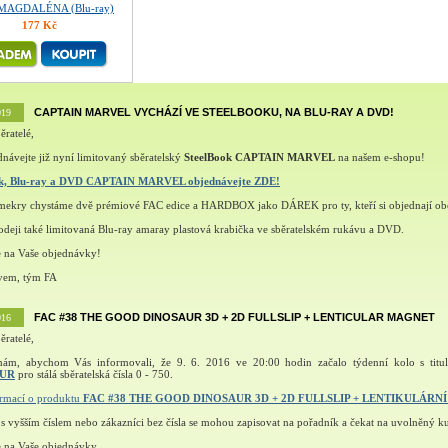
MAGDALÉNA (Blu-ray)
177 Kč
CAPTAIN MARVEL VYCHÁZÍ VE STEELBOOKU, NA BLU-RAY A DVD!
019
ěratelé,
návejte již nyní limitovaný sběratelský
SteelBook CAPTAIN MARVEL
na našem e-shopu!
ok, Blu-ray a DVD CAPTAIN MARVEL objednávejte ZDE!
šmekry chystáme dvě prémiové FAC edice a HARDBOX jako DÁREK pro ty, kteří si objednají ob
deji také limitovaná Blu-ray amaray plastová krabička ve sběratelském rukávu a DVD.
e na Vaše objednávky!
vem, tým FA
FAC #38 THE GOOD DINOSAUR 3D + 2D FULLSLIP + LENTICULAR MAGNET
016
ěratelé,
nám, abychom Vás informovali, že 9. 6. 2016 ve 20:00 hodin začalo týdenní kolo s tit
AUR
pro stálá sběratelská čísla 0 - 750.
ormací o produktu
FAC #38 THE GOOD DINOSAUR 3D + 2D FULLSLIP + LENTIKULÁRN
 s vyšším číslem nebo zákazníci bez čísla se mohou zapisovat na pořadník a čekat na uvolněný ku
e na Vaše objednávky.