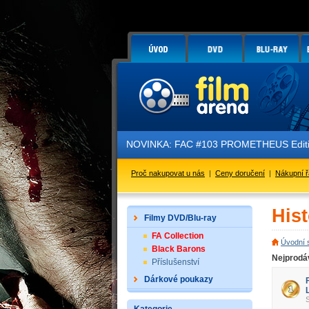
NOVINKA: FAC #103 PROMETHEUS Edition
Proč nakupovat u nás
|
Ceny doručení
|
Nákupní 
His
Filmy DVD/Blu-ray
FA Collection
Úvodní 
Black Barons
Nejprodáv
Příslušenství
Dárkové poukazy
S