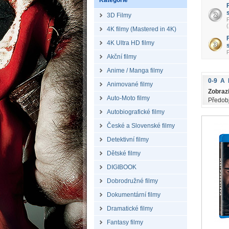
Kategorie
3D Filmy
4K filmy (Mastered in 4K)
4K Ultra HD filmy
Akční filmy
Anime / Manga filmy
0-9
A
Animované filmy
Zobrazi
Auto-Moto filmy
Předob
Autobiografické filmy
České a Slovenské filmy
Detektivní filmy
Dětské filmy
DIGIBOOK
Dobrodružné filmy
Dokumentární filmy
Dramatické filmy
Fantasy filmy