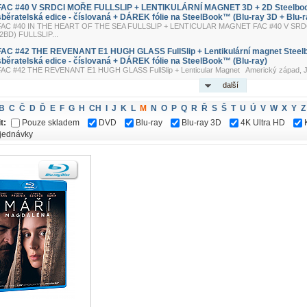
FAC #40 V SRDCI MOŘE FULLSLIP + LENTIKULÁRNÍ MAGNET 3D + 2D Steelbo
sběratelská edice - číslovaná + DÁREK fólie na SteelBook™ (Blu-ray 3D + Blu-r
FAC #40 IN THE HEART OF THE SEA FULLSLIP + LENTICULAR MAGNET FAC #40 V SRD
(2BD) FULLSLIP...
FAC #42 THE REVENANT E1 HUGH GLASS FullSlip + Lentikulární magnet Steel
sběratelská edice - číslovaná + DÁREK fólie na SteelBook™ (Blu-ray)
FAC #42 THE REVENANT E1 HUGH GLASS FullSlip + Lenticular Magnet Americký západ, Již
další
B
C
Č
D
Ď
E
F
G
H
CH
I
J
K
L
M
N
O
P
Q
R
Ř
S
Š
T
U
Ú
V
W
X
Y
Z
t:
Pouze skladem
DVD
Blu-ray
Blu-ray 3D
4K Ultra HD
jednávky