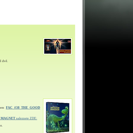
ě dvě.
ulem
FAC #38 THE GOOD
Í MAGNET
naleznete ZDE:
s.