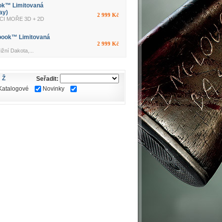
ok™ Limitovaná
ay)
2 999 Kč
CI MOŘE 3D + 2D
book™ Limitovaná
2 999 Kč
ní Dakota,...
Ž
Seřadit:
Katalogové
Novinky