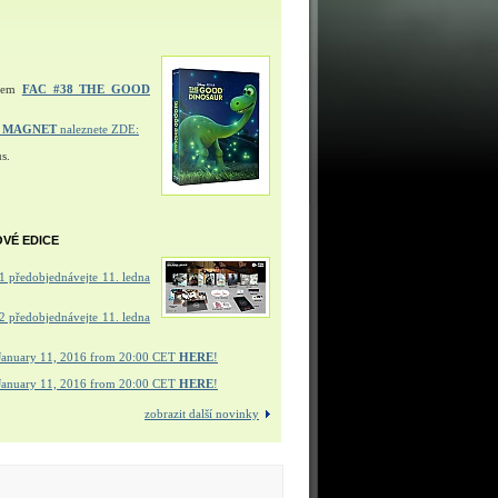
ulem
FAC #38 THE GOOD
Í MAGNET
naleznete ZDE:
s.
OVÉ EDICE
 předobjednávejte 11. ledna
 předobjednávejte 11. ledna
January 11, 2016 from 20:00 CET
HERE
!
January 11, 2016 from 20:00 CET
HERE
!
zobrazit další novinky