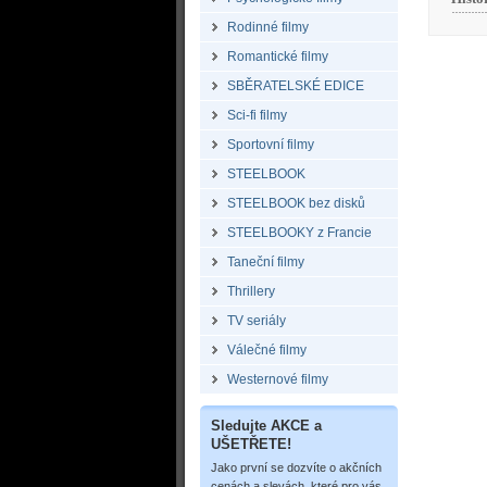
Rodinné filmy
Romantické filmy
SBĚRATELSKÉ EDICE
Sci-fi filmy
Sportovní filmy
STEELBOOK
STEELBOOK bez disků
STEELBOOKY z Francie
Taneční filmy
Thrillery
TV seriály
Válečné filmy
Westernové filmy
Sledujte AKCE a
UŠETŘETE!
Jako první se dozvíte o akčních
cenách a slevách, které pro vás