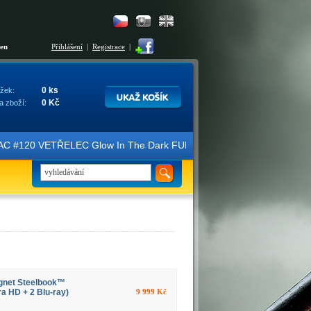
šen
Přihlášení
|
Registrace
|
0 ks
žek:
0 Kč
a zboží:
ice FAC #120 VETŘELEC Glow In The Dark FULLSLIP XL EDITION #3 4K U
gnet Steelbook™
a HD + 2 Blu-ray)
9 999 Kč