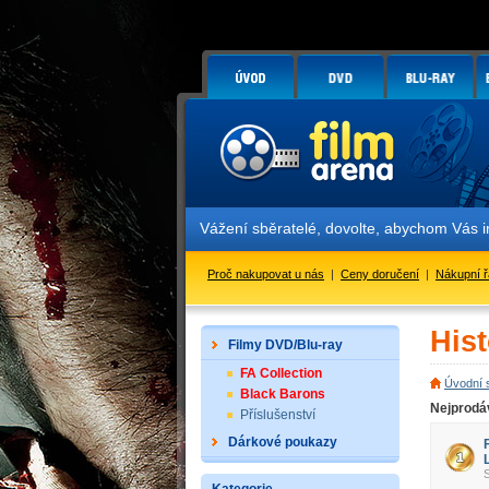
Vážení sběratelé, dovolte, abychom Vás 
Proč nakupovat u nás
|
Ceny doručení
|
Nákupní 
His
Filmy DVD/Blu-ray
FA Collection
Úvodní 
Black Barons
Nejprodáv
Příslušenství
Dárkové poukazy
S