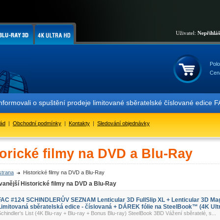
Uživatel:
Nepřihlá
Polo
Cen
informovali o spuštění prodeje limitované sběratelské číslované ed
řád
|
Obchodní podmínky
|
Kontakty
|
Sledování objednávky
torické filmy na DVD a Blu-Ray
strana
Historické filmy na DVD a Blu-Ray
anější Historické filmy na DVD a Blu-Ray
FAC #124 SCHINDLERŮV SEZNAM Lenticular 3D FullSlip XL + Lenticular 3D Ma
Limitovaná sběratelská edice - číslovaná + DÁREK fólie na SteelBook™ (4K Ultr
chindler's List (4K Blu-ray + Blu-ray + Bonus Blu-ray) SteelBook 3BD Vážení sběratelé, s...