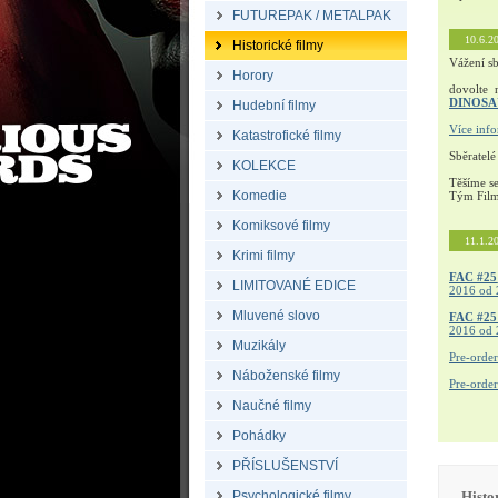
FUTUREPAK / METALPAK
10.6.2
Historické filmy
Vážení sb
Horory
dovolte 
DINOS
Hudební filmy
Více inf
Katastrofické filmy
Sběratelé
KOLEKCE
Těšíme s
Komedie
Tým Fil
Komiksové filmy
11.1.2
Krimi filmy
FAC #25
LIMITOVANÉ EDICE
2016 od 
Mluvené slovo
FAC #2
2016 od 
Muzikály
Pre-orde
Náboženské filmy
Pre-orde
Naučné filmy
Pohádky
PŘÍSLUŠENSTVÍ
Psychologické filmy
Histo