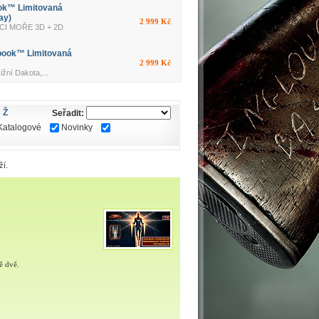
ok™ Limitovaná
ay)
2 999 Kč
CI MOŘE 3D + 2D
book™ Limitovaná
2 999 Kč
ní Dakota,...
Ž
Seřadit:
Katalogové
Novinky
ží.
ě dvě.