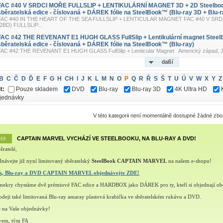
FAC #40 V SRDCI MOŘE FULLSLIP + LENTIKULÁRNÍ MAGNET 3D + 2D Steelbo
sběratelská edice - číslovaná + DÁREK fólie na SteelBook™ (Blu-ray 3D + Blu-r
FAC #40 IN THE HEART OF THE SEA FULLSLIP + LENTICULAR MAGNET FAC #40 V SRD
(2BD) FULLSLIP...
FAC #42 THE REVENANT E1 HUGH GLASS FullSlip + Lentikulární magnet Steel
sběratelská edice - číslovaná + DÁREK fólie na SteelBook™ (Blu-ray)
FAC #42 THE REVENANT E1 HUGH GLASS FullSlip + Lenticular Magnet Americký západ, Již
další
B
C
Č
D
Ď
E
F
G
H
CH
I
J
K
L
M
N
O
P
Q
R
Ř
S
Š
T
U
Ú
V
W
X
Y
Z
t:
Pouze skladem
DVD
Blu-ray
Blu-ray 3D
4K Ultra HD
jednávky
V této kategorii není momentálně dostupné žádné zbo
CAPTAIN MARVEL VYCHÁZÍ VE STEELBOOKU, NA BLU-RAY A DVD!
019
ěratelé,
návejte již nyní limitovaný sběratelský
SteelBook CAPTAIN MARVEL
na našem e-shopu!
ok, Blu-ray a DVD CAPTAIN MARVEL objednávejte ZDE!
šmekry chystáme dvě prémiové FAC edice a HARDBOX jako DÁREK pro ty, kteří si objednají ob
deji také limitovaná Blu-ray amaray plastová krabička ve sběratelském rukávu a DVD.
e na Vaše objednávky!
vem, tým FA