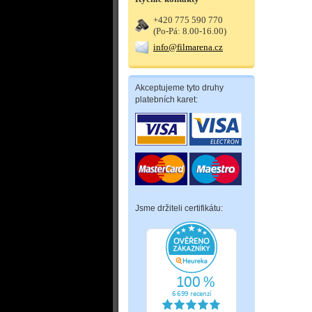
+420 775 590 770
(Po-Pá: 8.00-16.00)
info@filmarena.cz
Akceptujeme tyto druhy
platebních karet:
Jsme držiteli certifikátu: