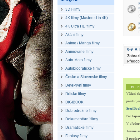
Kategorie
3D Filmy
4K filmy (Mastered in 4K)
4K Ultra HD filmy
Akční filmy
Anime / Manga filmy
0-9
A
Animované filmy
Zobrazi
Auto-Moto filmy
Předob
Autobiografické filmy
České a Slovenské filmy
Detektivní filmy
19.6.2
Dětské filmy
Vážení sb
předobjed
DIGIBOOK
SteelBo
Dobrodružné filmy
Pro fajn
Dokumentární filmy
V předpro
Dramatické filmy
Těšíme s
Fantasy filmy
S pozdra