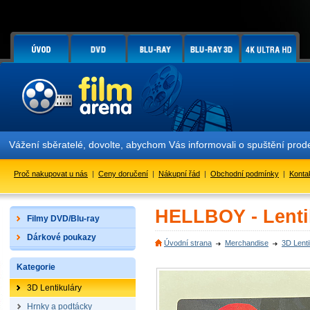
Vážení sběratelé, dovolte, abychom Vás informovali o spuštění pr
Proč nakupovat u nás
|
Ceny doručení
|
Nákupní řád
|
Obchodní podmínky
|
Konta
HELLBOY - Lenti
Filmy DVD/Blu-ray
Dárkové poukazy
Úvodní strana
Merchandise
3D Lenti
Kategorie
3D Lentikuláry
Hrnky a podtácky