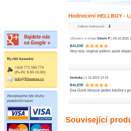
Hodnocení HELLBOY - Le
2
Celkem hodnocení:
Uživatel z e-shopu
Edwin P.
| 20.10.2025 
BALENÍ
Very nice, original edition, quick ship
Rychlé kontakty
+420 775 590 770
(Po-Pá: 8.00-16.00)
kenkaku
| 1.12.2024 13:18
info@filmarena.cz
BALENÍ
Dva různé obrazce (jeden totožný s gra
Akceptujeme tyto druhy
platebních karet:
Související prod