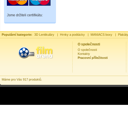
Jsme držiteli certifikátu:
Populární kategorie:
3D Lentikuláry
|
Hrnky a podtácky
|
MANIACS boxy
|
Plakát
O společnosti
O společnosti
Kontakty
Pracovní příležitosti
Máme pro Vás 917 produktů.