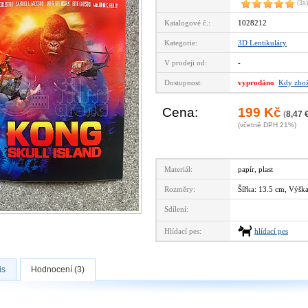
(3x)
Katalogové č.:
1028212
Kategorie:
3D Lentikuláry
V prodeji od:
-
Dostupnost:
vyprodáno
Kdy zbož
Cena:
199 Kč
(
8,47 
(včetně DPH 21%)
Materiál:
papír, plast
Rozměry:
Šířka: 13.5 cm, Výšk
Sdílení:
Hlídací pes:
hlídací pes
is
Hodnocení (3)