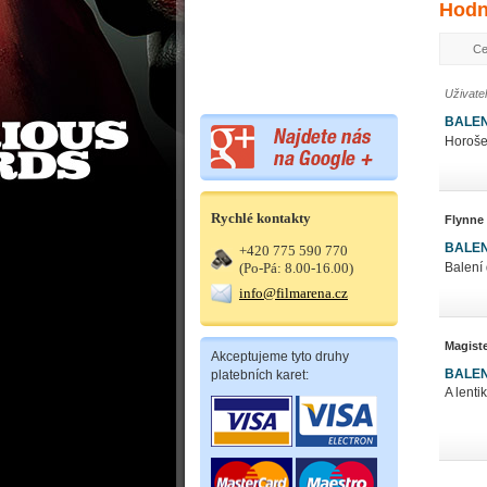
Hodn
Ce
Uživate
BALEN
Horošeg
Rychlé kontakty
Flynne
BALEN
+420 775 590 770
Balení 
(Po-Pá: 8.00-16.00)
info@filmarena.cz
Magist
Akceptujeme tyto druhy
BALEN
platebních karet:
A lenti