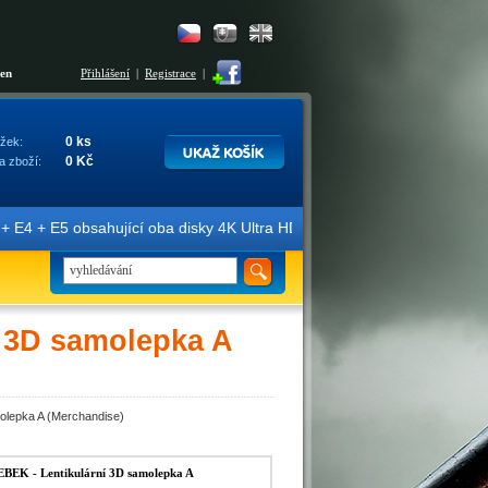
šen
Přihlášení
|
Registrace
|
0 ks
žek:
0 Kč
a zboží:
E4 + E5 obsahující oba disky 4K Ultra HD + Blu-ray 3D/2D. Edice jso
 3D samolepka A
lepka A (Merchandise)
K - Lentikulární 3D samolepka A