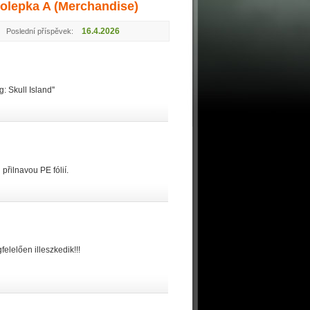
lepka A (Merchandise)
16.4.2026
Poslední příspěvek:
 Skull Island''
přilnavou PE fólií.
elelően illeszkedik!!!