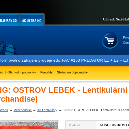
Uživatel:
Nepřihlá
Polo
Cen
nformovali o zahájení prodeje edic FAC #158 PREDATOR E1 + E2 + E3 + 
řád
|
Obchodní podmínky
|
Kontakty
|
Sledování objednávky
G: OSTROV LEBEK - Lentikulární
rchandise)
strana
Merchandise
3D Lentikuláry
KONG: OSTROV LEBEK - Lentikulární 3D samo
Předmět:
KONG: OSTROV LEBE