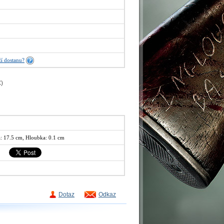
í dostanu?
€
)
a: 17.5 cm, Hloubka: 0.1 cm
Dotaz
Odkaz