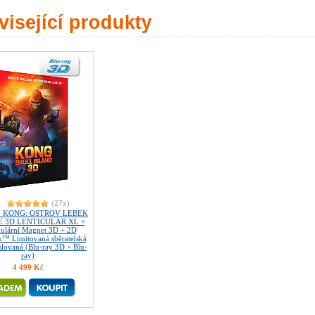
isející produkty
(27x)
7 KONG: OSTROV LEBEK
 3D LENTICULAR XL +
kulární Magnet 3D + 2D
k™ Limitovaná sběratelská
íslovaná (Blu-ray 3D + Blu-
ray)
4 499 Kč