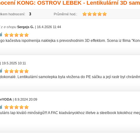
ocení KONG: OSTROV LEBEK - Lentikulární 3D samo
3
lkem hodnocení:
Průměrné hod.:
l z e-shopu
Sergejs G.
| 16.4.2026 11:44
Í
o kačestva ispolnenija naklejka s prevoshodnim 3D effektom. Scena iz filma ''Kong:
| 19.5.2025 10:11
Í
dokonalé. Lentikulární samolepka byla vložena do PE sáčku a její rastr byl chráněn 
erYODA
| 8.9.2024 20:09
Í
kuláris lap kiváló minőségű!!! A FAC kiadványokhoz illetve a steelbook tokokhoz megf