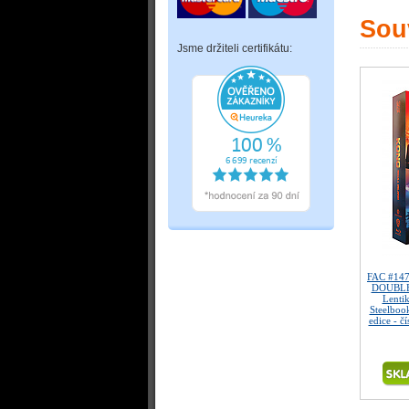
Souv
Jsme držiteli certifikátu:
FAC #14
DOUBLE
Lenti
Steelboo
edice - č