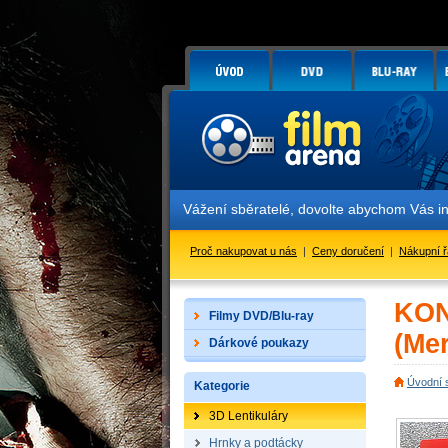
Vážení sběratelé, dovolte abychom Vás i
Proč nakupovat u nás
|
Ceny doručení
|
Nákupní 
KON
Filmy DVD/Blu-ray
(Me
Dárkové poukazy
Úvodní 
Kategorie
3D Lentikuláry
Hrnky a podtácky