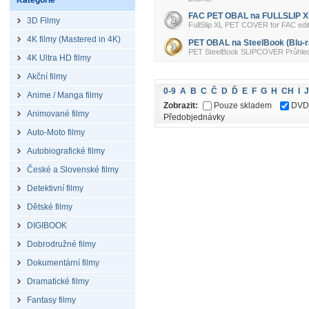
Kategorie
FAC PET OBAL na FULLSLIP XL
3D Filmy
FullSlip XL PET COVER for FAC editi
4K filmy (Mastered in 4K)
PET OBAL na SteelBook (Blu-r
PET SteelBook SLIPCOVER Průhledný 
4K Ultra HD filmy
Akční filmy
0-9
A
B
C
Č
D
Ď
E
F
G
H
CH
I
J
Anime / Manga filmy
Zobrazit:
Pouze skladem
DVD
Animované filmy
Předobjednávky
Auto-Moto filmy
Autobiografické filmy
České a Slovenské filmy
Detektivní filmy
Dětské filmy
DIGIBOOK
Dobrodružné filmy
Dokumentární filmy
Dramatické filmy
Fantasy filmy