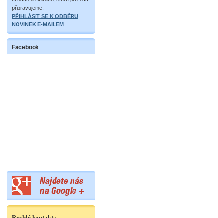
připravujeme.
PŘIHLÁSIT SE K ODBĚRU
NOVINEK E-MAILEM
Facebook
Rychlé kontakty