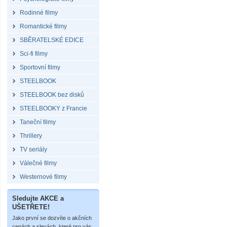
Rodinné filmy
Romantické filmy
SBĚRATELSKÉ EDICE
Sci-fi filmy
Sportovní filmy
STEELBOOK
STEELBOOK bez disků
STEELBOOKY z Francie
Taneční filmy
Thrillery
TV seriály
Válečné filmy
Westernové filmy
Sledujte AKCE a
UŠETŘETE!
Jako první se dozvíte o akčních
cenách a slevách, které pro vás