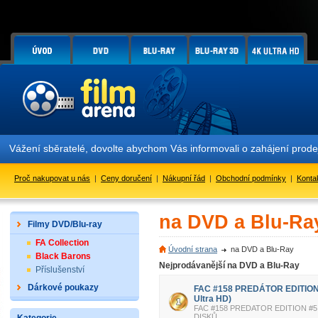
Vážení sběratelé, dovolte abychom Vás informovali o zahájení prod
Proč nakupovat u nás
|
Ceny doručení
|
Nákupní řád
|
Obchodní podmínky
|
Konta
na DVD a Blu-Ra
Filmy DVD/Blu-ray
FA Collection
Úvodní strana
na DVD a Blu-Ray
Black Barons
Nejprodávanější na DVD a Blu-Ray
Příslušenství
Dárkové poukazy
FAC #158 PREDÁTOR EDITION 
Ultra HD)
FAC #158 PREDATOR EDITION #5
DISKŮ.