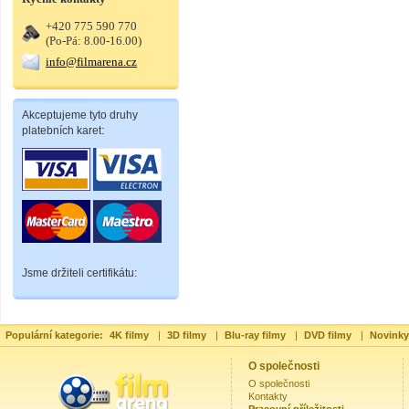
+420 775 590 770
(Po-Pá: 8.00-16.00)
info@filmarena.cz
Akceptujeme tyto druhy
platebních karet:
Jsme držiteli certifikátu:
Populární kategorie:
4K filmy
|
3D filmy
|
Blu-ray filmy
|
DVD filmy
|
Novinky
O společnosti
O společnosti
Kontakty