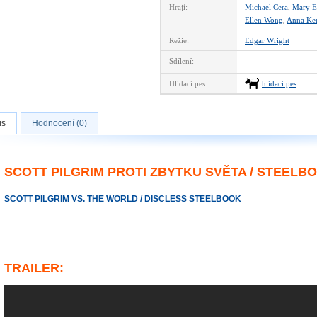
Hrají:
Michael Cera
,
Mary E
Ellen Wong
,
Anna Ke
Režie:
Edgar Wright
Sdílení:
Hlídací pes:
hlídací pes
is
Hodnocení (0)
SCOTT PILGRIM PROTI ZBYTKU SVĚTA / STEELB
SCOTT PILGRIM VS. THE WORLD / DISCLESS STEELBOOK
TRAILER: