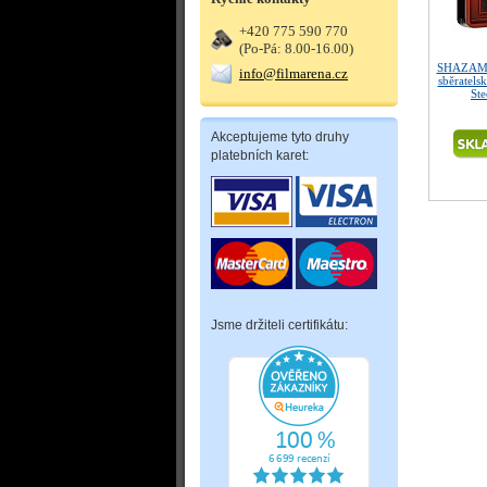
+420 775 590 770
(Po-Pá: 8.00-16.00)
SHAZAM! 
info@filmarena.cz
sběratels
St
Akceptujeme tyto druhy
platebních karet:
Jsme držiteli certifikátu: