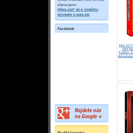
připravujeme.
PŘIHLÁSIT SE K ODBĚRU
NOVINEK E-MAILEM
Facebook
FAC #17
ZBYTKU
FullSlip 
sběratelská
Rychlé kontakty