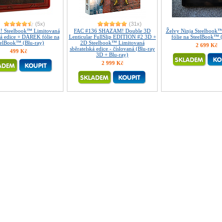
(5x)
(31x)
Steelbook™ Limitovaná
FAC #136 SHAZAM! Double 3D
Želvy Ninja Steelboo
ká edice + DÁREK fólie na
Lenticular FullSlip EDITION #2 3D +
fólie na SteelBook™ 
eelBook™ (Blu-ray)
2D Steelbook™ Limitovaná
2 699 Kč
sběratelská edice - číslovaná (Blu-ray
499 Kč
3D + Blu-ray)
2 999 Kč