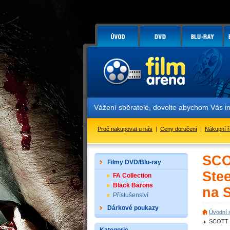
Vážení sběratelé, dovolte abychom Vás in
Proč nakupovat u nás
|
Ceny doručení
|
Nákupní 
SCO
Filmy DVD/Blu-ray
Ste
FA Collection
Black Barons
na 
Příslušenství
Dárkové poukazy
Úvodní 
SCOTT P