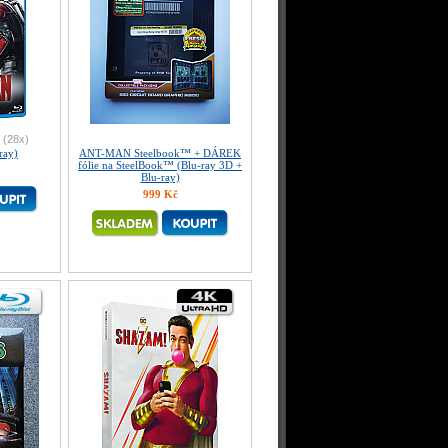
(28x)
ray)
ANT-MAN Steelbook™ + DÁREK
fólie na SteelBook™ (Blu-ray 3D +
Blu-ray)
999 Kč