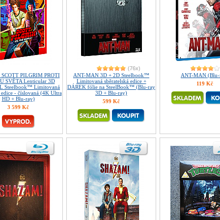
(76x)
7 SCOTT PILGRIM PROTI
ANT-MAN 3D + 2D Steelbook™
ANT-MAN (Blu-
 SVĚTA Lenticular 3D
Limitovaná sběratelská edice +
119 Kč
XL Steelbook™ Limitovaná
DÁREK fólie na SteelBook™ (Blu-ray
 edice - číslovaná (4K Ultra
3D + Blu-ray)
HD + Blu-ray)
599 Kč
3 599 Kč