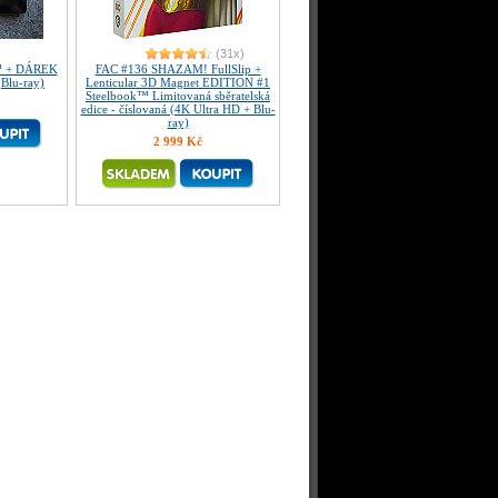
(31x)
k™ + DÁREK
FAC #136 SHAZAM! FullSlip +
(Blu-ray)
Lenticular 3D Magnet EDITION #1
Steelbook™ Limitovaná sběratelská
edice - číslovaná (4K Ultra HD + Blu-
ray)
2 999 Kč