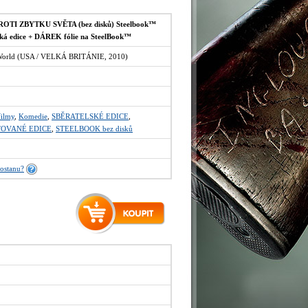
TI ZBYTKU SVĚTA (bez disků) Steelbook™
ská edice + DÁREK fólie na SteelBook™
he World (USA / VELKÁ BRITÁNIE, 2010)
filmy
,
Komedie
,
SBĚRATELSKÉ EDICE
,
TOVANÉ EDICE
,
STEELBOOK bez disků
ostanu?