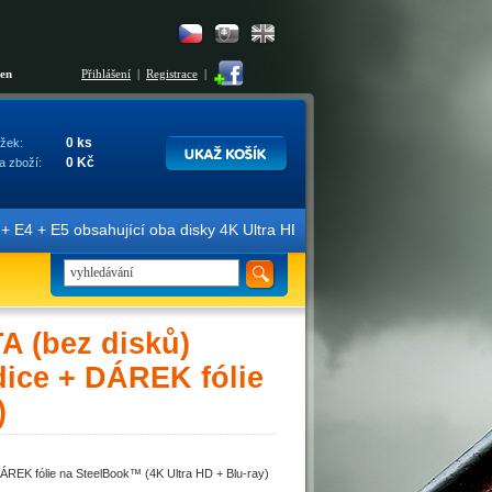
šen
Přihlášení
|
Registrace
|
0 ks
žek:
0 Kč
a zboží:
E4 + E5 obsahující oba disky 4K Ultra HD + Blu-ray 3D/2D. Edice jso
 (bez disků)
dice + DÁREK fólie
)
EK fólie na SteelBook™ (4K Ultra HD + Blu-ray)