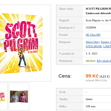
Název titulu:
SCOTT PILGRIM PRO
Limitovaná sběratel
Originál:
Scott Pilgrim vs. t
Katalogové č.:
1028694
Formát:
4K Ultra HD
Kategorie:
Akční filmy
,
Fantasy 
STEELBOOK
,
LIMI
V prodeji od:
3. 9. 2021
Dostupnost:
skladem
Kdy zboží d
Cena:
99 Kč
(
4,21 €
)
(včetně DPH 21%)
Zvuk:
-
Titulky:
žádné
Délka:
108 min.