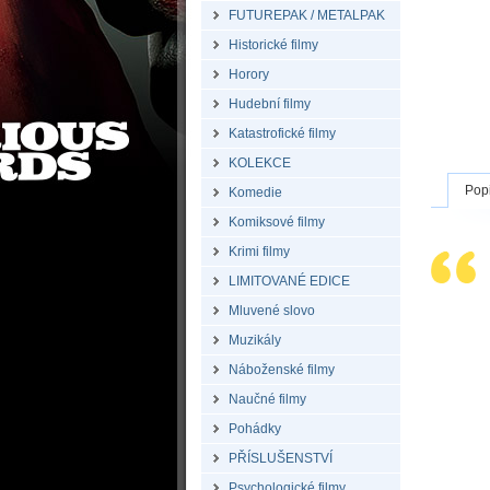
FUTUREPAK / METALPAK
Historické filmy
Horory
Hudební filmy
Katastrofické filmy
KOLEKCE
Pop
Komedie
Komiksové filmy
Krimi filmy
LIMITOVANÉ EDICE
Mluvené slovo
Muzikály
Náboženské filmy
Naučné filmy
Pohádky
PŘÍSLUŠENSTVÍ
Psychologické filmy