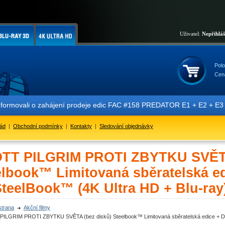
Uživatel:
Nepřihlá
Polo
Cen
formovali o zahájení prodeje edic FAC #158 PREDATOR E1 + E2 + E3 + 
řád
|
Obchodní podmínky
|
Kontakty
|
Sledování objednávky
TT PILGRIM PROTI ZBYTKU SVĚTA
elbook™ Limitovaná sběratelská e
SteelBook™ (4K Ultra HD + Blu-ray
strana
Akční filmy
ILGRIM PROTI ZBYTKU SVĚTA (bez disků) Steelbook™ Limitovaná sběratelská edice + DÁR