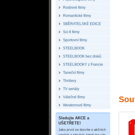
Rodinné filmy
Romantické filmy
SBĚRATELSKÉ EDICE
Sci-fi filmy
Sportovní filmy
STEELBOOK
STEELBOOK bez disků
STEELBOOKY z Francie
Taneční filmy
Thrillery
TV seriály
Válečné filmy
Souv
Westernové filmy
Sledujte AKCE a
UŠETŘETE!
Jako první se dozvíte o akčních
cenách a slevách, které pro vás