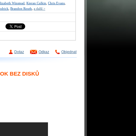
lizabeth Winstead
,
Kieran Culkin
,
Chris Evans
,
ndrick
,
Brandon Routh
,
a další >
Dotaz
Odkaz
Objednat
OOK BEZ DISKŮ