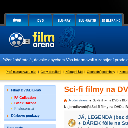
í sběratelé, dovolte abychom Vás informovali o zahájení prodeje edi
Proč nakupovat u nás
|
Ceny doručení
|
Nákupní řád
|
Obchodní podmínky
|
Konta
Sci-fi filmy na D
Filmy DVD/Blu-ray
FA Collection
Úvodní strana
Sci-fi filmy na DVD a Blu
Black Barons
Nejprodávanější Sci-fi filmy na DVD a 
Příslušenství
Dárkové poukazy
JÁ, LEGENDA (bez d
+ DÁREK fólie na St