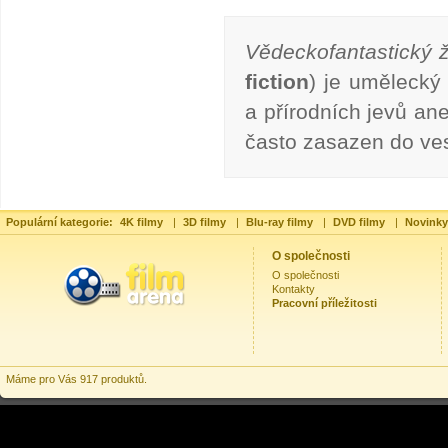
Vědeckofantastický 
fiction
) je umělecký
a přírodních jevů ane
často zasazen do vesm
Populární kategorie:
4K filmy
|
3D filmy
|
Blu-ray filmy
|
DVD filmy
|
Novinky
O společnosti
O společnosti
Kontakty
Pracovní příležitosti
Máme pro Vás 917 produktů.