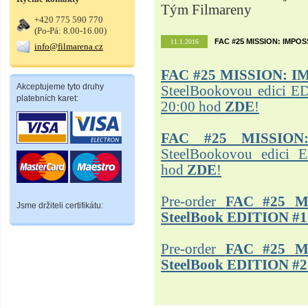
Tým Filmareny
+420 775 590 770
(Po-Pá: 8.00-16.00)
FAC #25 MISSION: IMPO
11.1.2016
info@filmarena.cz
FAC #25
MISSION: I
Akceptujeme tyto druhy
SteelBookovou edici ED
platebních karet:
20:00 hod
ZDE
!
FAC #25 MISSION
SteelBookovou edici 
hod
ZDE
!
Pre-order
FAC #25 M
Jsme držiteli certifikátu:
SteelBook EDITION #1
Pre-order
FAC #25 M
SteelBook EDITION #2