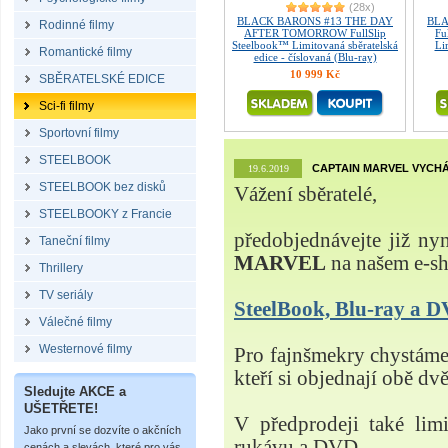
(28x)
BLACK BARONS #13 THE DAY
BLA
Rodinné filmy
AFTER TOMORROW FullSlip
Fu
Steelbook™ Limitovaná sběratelská
Li
Romantické filmy
edice - číslovaná (Blu-ray)
10 999 Kč
SBĚRATELSKÉ EDICE
Sci-fi filmy
Sportovní filmy
STEELBOOK
CAPTAIN MARVEL VYCHÁ
19.6.2019
STEELBOOK bez disků
Vážení sběratelé,
STEELBOOKY z Francie
předobjednávejte již ny
Taneční filmy
MARVEL
na našem e-s
Thrillery
TV seriály
SteelBook, Blu-ray a
Válečné filmy
Westernové filmy
Pro fajnšmekry chystá
kteří si objednají obě dvě
Sledujte AKCE a
UŠETŘETE!
V předprodeji také lim
Jako první se dozvíte o akčních
rukávu a DVD.
cenách a slevách, které pro vás