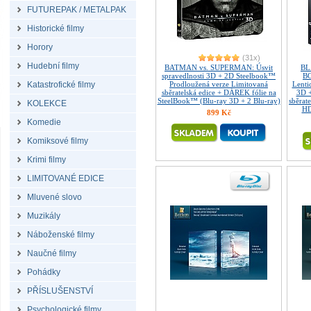
FUTUREPAK / METALPAK
Historické filmy
Horory
(31x)
Hudební filmy
BATMAN vs. SUPERMAN: Úsvit
BL
spravedlnosti 3D + 2D Steelbook™
B
Katastrofické filmy
Prodloužená verze Limitovaná
Lenti
sběratelská edice + DÁREK fólie na
3D 
SteelBook™ (Blu-ray 3D + 2 Blu-ray)
sběrate
KOLEKCE
HD
899 Kč
Komedie
Komiksové filmy
Krimi filmy
LIMITOVANÉ EDICE
Mluvené slovo
Muzikály
Náboženské filmy
Naučné filmy
Pohádky
PŘÍSLUŠENSTVÍ
Psychologické filmy