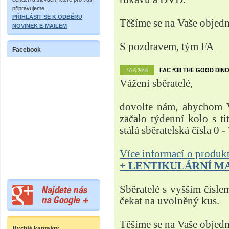
připravujeme.
PŘIHLÁSIT SE K ODBĚRU
Těšíme se na Vaše objed
NOVINEK E-MAILEM
S pozdravem, tým FA
Facebook
FAC #38 THE GOOD DINO
10.6.2016
Vážení sběratelé,
dovolte nám, abychom V
začalo týdenní kolo s t
stálá sběratelská čísla 0 -
Více informací o produ
+ LENTIKULÁRNÍ M
Sběratelé s vyšším čísle
čekat na uvolněný kus.
Těšíme se na Vaše objed
Rychlé kontakty