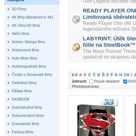
Kategorie
I Am Legend discless s
3D Filmy
READY PLAYER ONE:
Limitovaná sběratels
4K filmy (Mastered in 4K)
Ready Player One (4K U
4K Ultra HD filmy
legendárního režiséra St
Akční filmy
LABYRINT: Útěk Ste
Anime / Manga filmy
fólie na SteelBook™ 
Animované filmy
The Maze Runner Thomas
společně se skupinou dal
Auto-Moto filmy
Autobiografické filmy
České a Slovenské filmy
0-9
A
B
C
Č
D
Ď
E
F
G
H
CH
I
J
Zobrazit:
Pouze skladem
DVD
Detektivní filmy
Předobjednávky
Dětské filmy
DIGIBOOK
Dobrodružné filmy
Dokumentární filmy
Dramatické filmy
Fantasy filmy