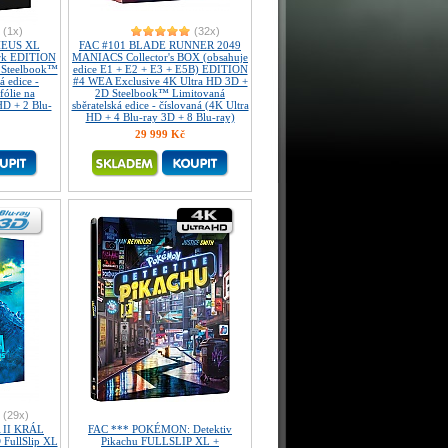
(1x)
(32x)
HEUS XL
FAC #101 BLADE RUNNER 2049
ark EDITION
MANIACS Collector's BOX (obsahuje
 Steelbook™
edice E1 + E2 + E3 + E5B) EDITION
á edice -
#4 WEA Exclusive 4K Ultra HD 3D +
ólie na
2D Steelbook™ Limitovaná
D + 2 Blu-
sběratelská edice - číslovaná (4K Ultra
HD + 4 Blu-ray 3D + 8 Blu-ray)
29 999 Kč
(29x)
 II KRÁL
FAC *** POKÉMON: Detektiv
FullSlip XL
Pikachu FULLSLIP XL +