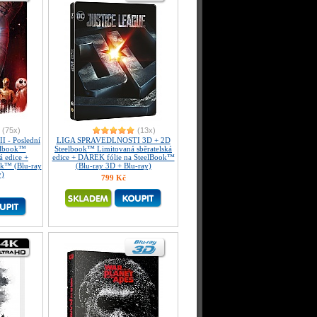
(75x)
(13x)
I - Poslední
LIGA SPRAVEDLNOSTI 3D + 2D
eelbook™
Steelbook™ Limitovaná sběratelská
á edice +
edice + DÁREK fólie na SteelBook™
ok™ (Blu-ray
(Blu-ray 3D + Blu-ray)
y)
799 Kč