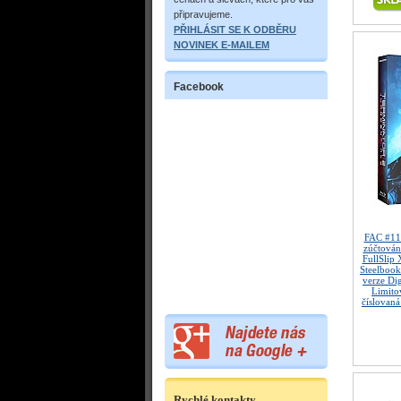
připravujeme.
PŘIHLÁSIT SE K ODBĚRU
NOVINEK E-MAILEM
Facebook
FAC #1
zúčtován
FullSlip
Steelbook
verze Dig
Limitov
číslovaná
Rychlé kontakty