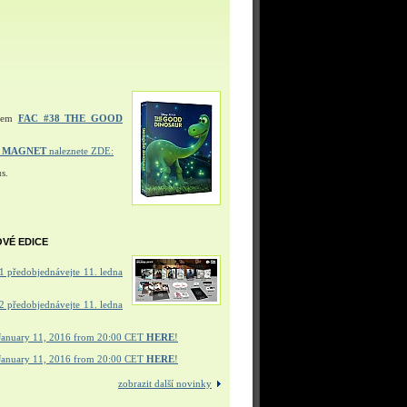
ulem
FAC #38 THE GOOD
Í MAGNET
naleznete ZDE:
s.
OVÉ EDICE
 předobjednávejte 11. ledna
 předobjednávejte 11. ledna
January 11, 2016 from 20:00 CET
HERE
!
January 11, 2016 from 20:00 CET
HERE
!
zobrazit další novinky