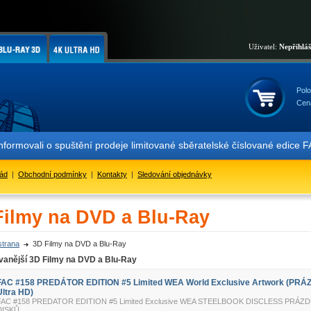
Uživatel:
Nepřihlá
Polo
Cen
vali o spuštění prodeje limitované sběratelské číslované edice FAC
řád
|
Obchodní podmínky
|
Kontakty
|
Sledování objednávky
Filmy na DVD a Blu-Ray
strana
3D Filmy na DVD a Blu-Ray
vanější 3D Filmy na DVD a Blu-Ray
FAC #158 PREDÁTOR EDITION #5 Limited WEA World Exclusive Artwork (PRÁ
Ultra HD)
FAC #158 PREDATOR EDITION #5 Limited Exclusive WEA STEELBOOK DISCLESS PRÁ
DISKŮ.