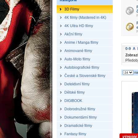
Kategorie
3D Filmy
4K filmy (Mastered in 4K)
4K Ultra HD filmy
Akční filmy
Anime / Manga filmy
0-9
A
Animované filmy
Zobrazi
Auto-Moto filmy
Předob
Autobiografické filmy
na
České a Slovenské filmy
Detektivní filmy
Dětské filmy
DIGIBOOK
Dobrodružné filmy
Dokumentární filmy
Dramatické filmy
Fantasy filmy