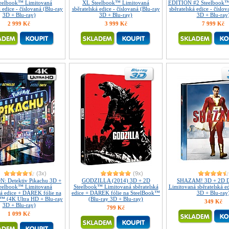
eelbook™ Limitovaná
XL Steelbook™ Limitovaná
EDITION #2 Steelbook™
á edice - číslovaná (Blu-ray
sběratelská edice - číslovaná (Blu-ray
sběratelská edice - číslo
3D + Blu-ray)
3D + Blu-ray)
3D + Blu-ray
2 999 Kč
3 999 Kč
7 999 Kč
(3x)
(9x)
 Detektiv Pikachu 3D +
GODZILLA (2014) 3D + 2D
SHAZAM! 3D + 2D D
eelbook™ Limitovaná
Steelbook™ Limitovaná sběratelská
Limitovaná sběratelská ed
ká edice + DÁREK fólie na
edice + DÁREK fólie na SteelBook™
3D + Blu-ray
™ (4K Ultra HD + Blu-ray
(Blu-ray 3D + Blu-ray)
349 Kč
3D + Blu-ray)
799 Kč
1 099 Kč