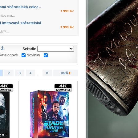
ná sběratelská edice -
3 999 Kč
itovaná...
Limitovaná sběratelská
3 999 Kč
ok™...
Ž
Seřadit:
Katalogové
Novinky
2
3
4
...
8
další