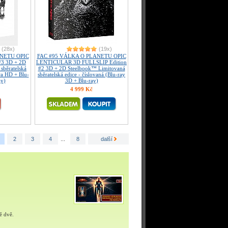
(28x)
(19x)
ANETU OPIC
FAC #95 VÁLKA O PLANETU OPIC
#3 3D + 2D
LENTICULAR 3D FULLSLIP Edition
sběratelská
#2 3D + 2D Steelbook™ Limitovaná
ra HD + Blu-
sběratelská edice - číslovaná (Blu-ray
ay)
3D + Blu-ray)
4 999 Kč
2
3
4
...
8
další
ě dvě.