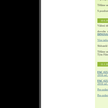
Těšíme s
S pozdra
10.6.2
Vážení sb
dovolte 
DINOS
Více inf
Sběratelé
Těšíme s
Tým Fil
11.1.2
FAC #25
2016 od 
FAC #2
2016 od 
Pre-orde
Pre-orde