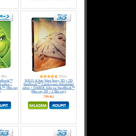
(8x)
(51x)
eelbook™
SOLO: A Star Wars Story 3D + 2D
á edice +
Steelbook™ Limitovaná sběratelská
ok™ (Blu-ray
edice + DÁREK fólie na SteelBook™
)
(Blu-ray 3D + 2 Blu-ray)
799 Kč