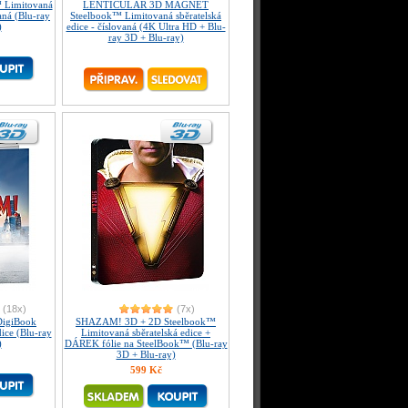
 Limitovaná
LENTICULAR 3D MAGNET
vaná (Blu-ray
Steelbook™ Limitovaná sběratelská
)
edice - číslovaná (4K Ultra HD + Blu-
ray 3D + Blu-ray)
(18x)
(7x)
igiBook
SHAZAM! 3D + 2D Steelbook™
ice (Blu-ray
Limitovaná sběratelská edice +
)
DÁREK fólie na SteelBook™ (Blu-ray
3D + Blu-ray)
599 Kč