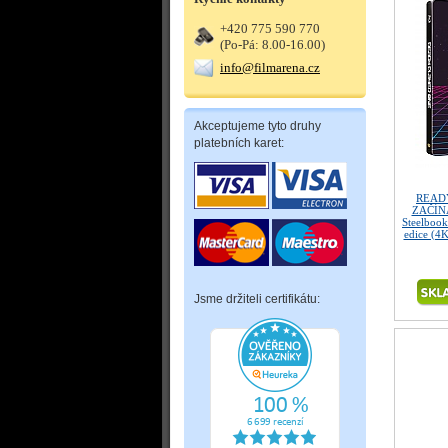
+420 775 590 770
(Po-Pá: 8.00-16.00)
info@filmarena.cz
Akceptujeme tyto druhy
platebních karet:
READ
ZAČÍNÁ
Steelbook
edice (4K
Jsme držiteli certifikátu: