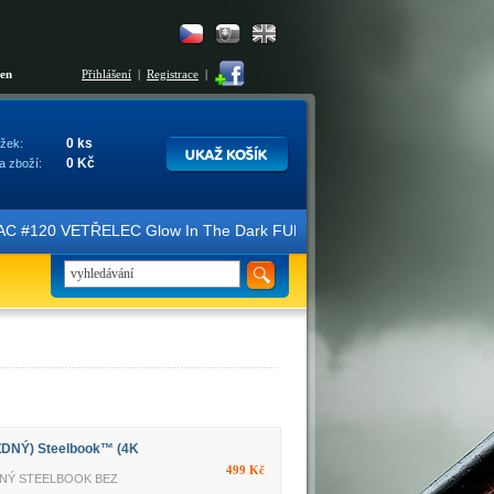
šen
Přihlášení
|
Registrace
|
0 ks
žek:
0 Kč
a zboží:
 #120 VETŘELEC Glow In The Dark FULLSLIP XL EDITION #3 4K Ultra HD
ZDNÝ) Steelbook™ (4K
499 Kč
ZDNÝ STEELBOOK BEZ