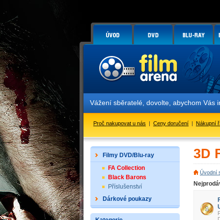
Vážení sběratelé, dovolte, abychom Vás informo
Proč nakupovat u nás
|
Ceny doručení
|
Nákupní 
3D 
Filmy DVD/Blu-ray
FA Collection
Úvodní 
Black Barons
Nejprodá
Příslušenství
Dárkové poukazy