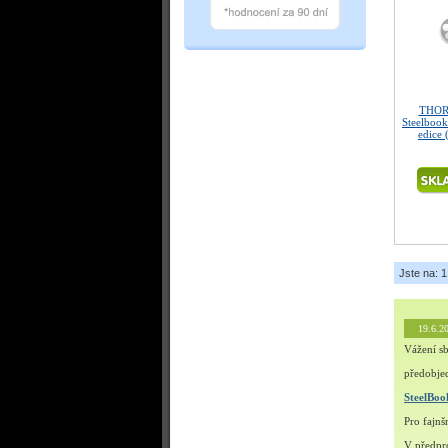
THOR 
Steelbook
edice 
Jste na: 1
19.6.2
Vážení sb
předobjed
SteelBo
Pro fajn
V předpro