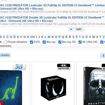
FAC #158 PREDÁTOR Lenticular 3D FullSlip XL EDITION #3 Steelbook™ Limitova
číslovaná (4K Ultra HD + Blu-ray)
Predator (1987) FAC #158 PREDÁTOR Lenticular 3D FullSlip XL EDITION #3 Steelbook™ Lim
FAC #158 PREDÁTOR Double 3D Lenticular FullSlip XL EDITION #2 Steelbook™ 
edice - číslovaná (4K Ultra HD + Blu-ray)
Predator (1987) FAC #158 PREDÁTOR Double 3D Lenticular FullSlip XL EDITION #2 Steelbo
další
B
C
Č
D
Ď
E
F
G
H
CH
I
J
K
L
M
N
O
P
Q
R
Ř
S
Š
T
U
Ú
V
W
X
Y
Z
t:
Pouze skladem
DVD
Blu-ray
Blu-ray 3D
4K Ultra HD
jednávky
 stránku
1