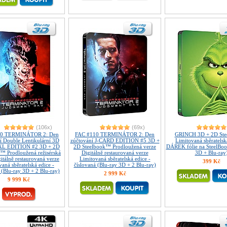
(106x)
(69x)
10 TERMINÁTOR 2: Den
FAC #110 TERMINÁTOR 2: Den
GRINCH 3D + 2D St
í Double Lentikulární 3D
zúčtování J-CARD EDITION #5 3D +
Limitovaná sběratelsk
 XL EDITION #2 3D + 2D
2D Steelbook™ Prodloužená verze
DÁREK fólie na SteelBo
™ Prodloužená režisérská
Digitálně restaurovaná verze
3D + Blu-ray
itálně restaurovaná verze
Limitovaná sběratelská edice -
399 Kč
aná sběratelská edice -
číslovaná (Blu-ray 3D + 2 Blu-ray)
 (Blu-ray 3D + 2 Blu-ray)
2 999 Kč
9 999 Kč