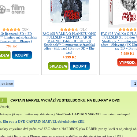
(38x)
(31x)
3: Ragnarok 3D + 2D
FAC #95 VÁLKA O PLANETU OPIC
FAC #95 VÁLKA O PL
™ Limitovaná sběratelská
FULLSLIP + LENTICULAR 3D
FULLSLIP XL Edition 
(Blu-ray 3D + Blu-ray)
MAGNET Edition #1 3D + 2D
Steelbook™ Limitovaná 
Steelbook™ Limitovaná sběratelská
edice - číslovaná (4K Ult
799 Kč
edice - číslovaná (Blu-ray 3D + Blu-
ray 3D + Blu-r
ray)
5 999 Kč
4 999 Kč
. stránce
1
CAPTAIN MARVEL VYCHÁZÍ VE STEELBOOKU, NA BLU-RAY A DVD!
019
ěratelé,
návejte již nyní limitovaný sběratelský
SteelBook CAPTAIN MARVEL
na našem e-shopu!
ok, Blu-ray a DVD CAPTAIN MARVEL objednávejte ZDE!
šmekry chystáme dvě prémiové FAC edice a HARDBOX jako DÁREK pro ty, kteří si objednají ob
deji také limitovaná Blu-ray amaray plastová krabička ve sběratelském rukávu a DVD.