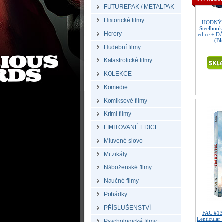
FUTUREPAK / METALPAK
Historické filmy
HODNÝ 
Steelbook
Horory
edice + D
(Bl
Hudební filmy
Katastrofické filmy
KOLEKCE
Komedie
Komiksové filmy
Krimi filmy
LIMITOVANÉ EDICE
Mluvené slovo
Muzikály
Náboženské filmy
Naučné filmy
Pohádky
PŘÍSLUŠENSTVÍ
FAC #1
Lenticular
Psychologické filmy