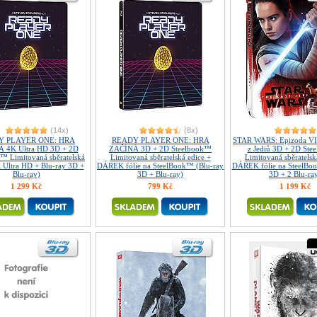
(14x)
(8x)
Y PLAYER ONE: HRA
READY PLAYER ONE: HRA
STAR WARS: Epizoda VII
 4K Ultra HD 3D + 2D
ZAČÍNÁ 3D + 2D Steelbook™
z Jediů 3D + 2D St
™ Limitovaná sběratelská
Limitovaná sběratelská edice +
Limitovaná sběratelsk
 Ultra HD + Blu-ray 3D +
DÁREK fólie na SteelBook™ (Blu-ray
DÁREK fólie na SteelBo
Blu-ray)
3D + Blu-ray)
3D + 2 Blu-ra
1 299 Kč
799 Kč
1 199 Kč