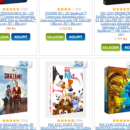
(12x)
(5x)
DINOSAURUS 3D + 2D
VENOM 3D + 2D Steelbook™
FAC #103 PROMET
™ Limitovaná sběratelská
Limitovaná sběratelská edice -
FullSlip Glow In The D
ÁREK fólie na SteelBook™
číslovaná Dárková sada (4K Ultra HD
#3 4K Ultra HD 3D + 2D
u-ray 3D + Blu-ray)
+ Blu-ray 3D + Blu-ray)
Limitovaná sběratelsk
číslovaná + DÁREK f
199 Kč
5 555 Kč
SteelBook™ (4K Ultra H
ray)
7 777 Kč
(31x)
(19x)
36 SHAZAM! Double 3D
FAC #131 TAJNÝ ŽIVOT
FAC #146 GODZILLA
 FullSlip EDITION #2 3D +
MAZLÍČKŮ 2 Lenticular 3D FullSlip
MONSTER Lenticular 3D 