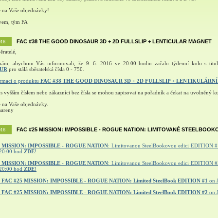
e na Vaše objednávky!
vem, tým FA
FAC #38 THE GOOD DINOSAUR 3D + 2D FULLSLIP + LENTICULAR MAGNET
016
ěratelé,
nám, abychom Vás informovali, že 9. 6. 2016 ve 20:00 hodin začalo týdenní kolo s tit
AUR
pro stálá sběratelská čísla 0 - 750.
ormací o produktu
FAC #38 THE GOOD DINOSAUR 3D + 2D FULLSLIP + LENTIKULÁRN
 s vyšším číslem nebo zákazníci bez čísla se mohou zapisovat na pořadník a čekat na uvolněný ku
e na Vaše objednávky.
mareny
FAC #25 MISSION: IMPOSSIBLE - ROGUE NATION: LIMITOVANÉ STEELBOOK
016
MISSION: IMPOSSIBLE - ROGUE NATION
: Limitovanou SteelBookovou edici EDITION #1
20:00 hod
ZDE
!
5 MISSION: IMPOSSIBLE - ROGUE NATION
: Limitovanou SteelBookovou edici EDITION #2
20:00 hod
ZDE
!
r
FAC #25 MISSION: IMPOSSIBLE - ROGUE NATION: Limited SteelBook EDITION #1
on 
r
FAC #25 MISSION: IMPOSSIBLE - ROGUE NATION: Limited SteelBook EDITION #2
on 