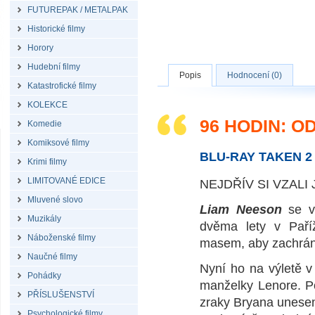
FUTUREPAK / METALPAK
Historické filmy
Horory
Hudební filmy
Popis
Hodnocení (0)
Katastrofické filmy
KOLEKCE
96 HODIN: O
Komedie
Komiksové filmy
BLU-RAY TAKEN 2
Krimi filmy
LIMITOVANÉ EDICE
NEJDŘÍV SI VZALI
Mluvené slovo
Liam Neeson
se vr
Muzikály
dvěma lety v Paří
Náboženské filmy
masem, aby zachráni
Naučné filmy
Nyní ho na výletě v
Pohádky
manželky Lenore. Po
PŘÍSLUŠENSTVÍ
zraky Bryana unesen
Psychologické filmy