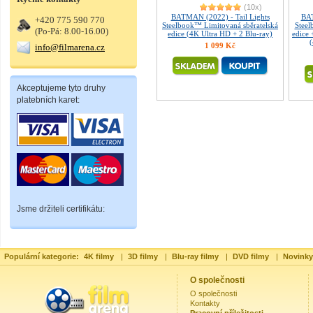
(10x)
BATMAN (2022) - Tail Lights
BAT
+420 775 590 770
Steelbook™ Limitovaná sběratelská
Steel
(Po-Pá: 8.00-16.00)
edice (4K Ultra HD + 2 Blu-ray)
edice
(
1 099 Kč
info@filmarena.cz
Akceptujeme tyto druhy
platebních karet:
Jsme držiteli certifikátu:
Populární kategorie:
4K filmy
|
3D filmy
|
Blu-ray filmy
|
DVD filmy
|
Novinky
O společnosti
O společnosti
Kontakty