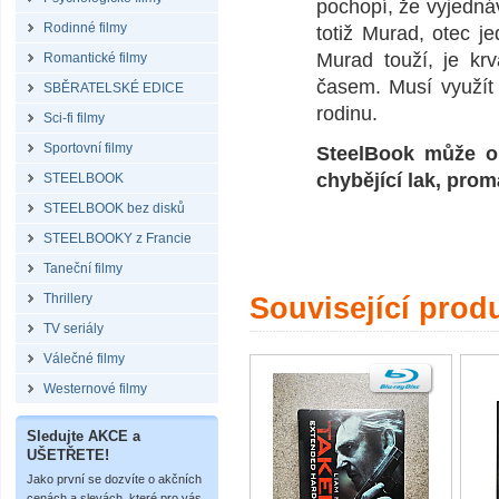
pochopí, že vyjedná
Rodinné filmy
totiž Murad, otec j
Murad touží, je kr
Romantické filmy
časem. Musí využít 
SBĚRATELSKÉ EDICE
rodinu.
Sci-fi filmy
Sportovní filmy
SteelBook může o
chybějící lak, prom
STEELBOOK
STEELBOOK bez disků
STEELBOOKY z Francie
Taneční filmy
Thrillery
Související prod
TV seriály
Válečné filmy
Westernové filmy
Sledujte AKCE a
UŠETŘETE!
Jako první se dozvíte o akčních
cenách a slevách, které pro vás