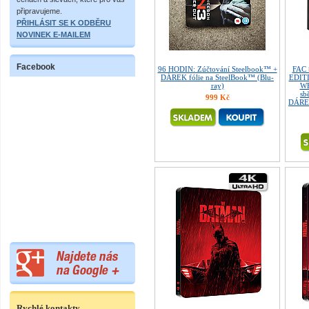
připravujeme.
PŘIHLÁSIT SE K ODBĚRU
NOVINEK E-MAILEM
Facebook
96 HODIN: Zúčtování Steelbook™ +
FAC
DÁREK fólie na SteelBook™ (Blu-
EDITI
ray)
WE
sb
999 Kč
DÁREK
Rychlé kontakty