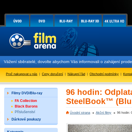
Vážení sběratelé, dovolte abychom Vás informovali o zahájení prod
Proč nakupovat u nás
|
Ceny doručení
|
Nákupní řád
|
Obchodní podmínky
|
Konta
96 hodin: Odpla
Filmy DVD/Blu-ray
SteelBook™ (Blu
FA Collection
Black Barons
Příslušenství
Úvodní strana
Akční filmy
96 hodin:
Dárkové poukazy