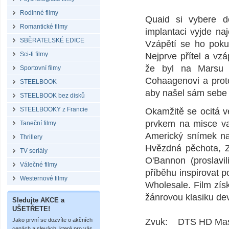
Rodinné filmy
Quaid si vybere d
Romantické filmy
implantaci vyjde n
SBĚRATELSKÉ EDICE
Vzápětí se ho pokus
Sci-fi filmy
Nejprve přítel a vz
že byl na Marsu z
Sportovní filmy
Cohaagenovi a proto
STEELBOOK
aby našel sám sebe 
STEELBOOK bez disků
STEELBOOKY z Francie
Okamžitě se ocitá v
prvkem na misce va
Taneční filmy
Americký snímek na
Thrillery
Hvězdná pěchota, Zá
TV seriály
O'Bannon (proslavil
Válečné filmy
příběhu inspirovat 
Westernové filmy
Wholesale. Film zís
žánrovou klasiku dev
Sledujte AKCE a
UŠETŘETE!
Jako první se dozvíte o akčních
Zvuk: DTS HD Maste
cenách a slevách, které pro vás