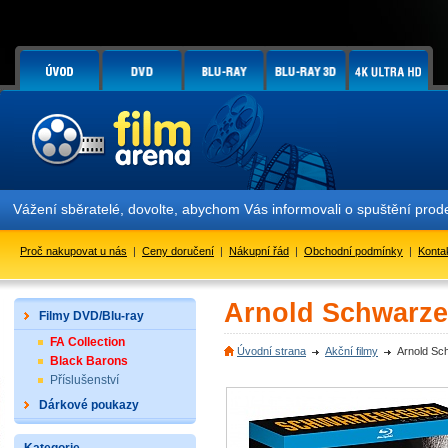
žení sběratelé, dovolte, abychom Vás informovali o spuštění prodeje
Proč nakupovat u nás
|
Ceny doručení
|
Nákupní řád
|
Obchodní podmínky
|
Konta
Arnold Schwarzen
Filmy DVD/Blu-ray
FA Collection
Úvodní strana
Akční filmy
Arnold Sc
Black Barons
Příslušenství
Dárkové poukazy