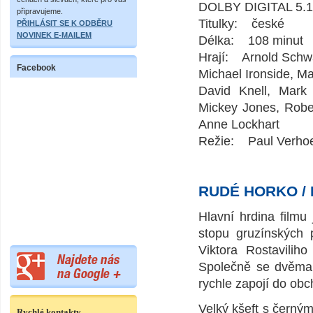
DOLBY DIGITAL 5.1
připravujeme.
Titulky: české
PŘIHLÁSIT SE K ODBĚRU
NOVINEK E-MAILEM
Délka: 108 minut
Hrají: Arnold Schwa
Facebook
Michael Ironside, Ma
David Knell, Mark 
Mickey Jones, Robe
Anne Lockhart
Režie: Paul Verho
RUDÉ HORKO / 
Hlavní hrdina filmu
stopu gruzínských 
Viktora Rostavilih
Společně se dvěma
rychle zapojí do obc
Velký kšeft s černý
Rychlé kontakty