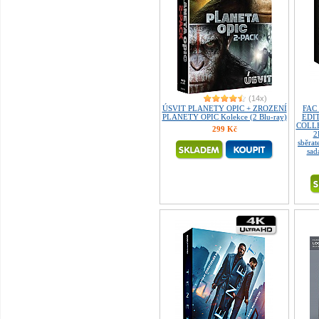
(14x)
ÚSVIT PLANETY OPIC + ZROZENÍ
FAC
PLANETY OPIC Kolekce (2 Blu-ray)
EDIT
COLLE
299 Kč
2
sběrat
sad