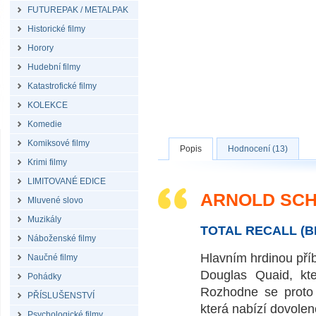
FUTUREPAK / METALPAK
Historické filmy
Horory
Hudební filmy
Katastrofické filmy
KOLEKCE
Komedie
Komiksové filmy
Popis
Hodnocení (13)
Krimi filmy
LIMITOVANÉ EDICE
ARNOLD SCH
Mluvené slovo
Muzikály
TOTAL RECALL (B
Náboženské filmy
Hlavním hrdinou příb
Naučné filmy
Douglas Quaid, kte
Pohádky
Rozhodne se proto n
PŘÍSLUŠENSTVÍ
která nabízí dovole
Psychologické filmy