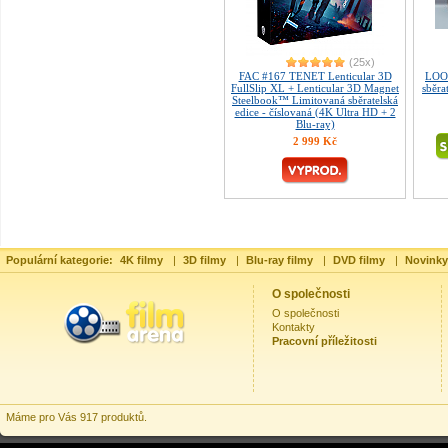
(25x)
FAC #167 TENET Lenticular 3D
LOOP
FullSlip XL + Lenticular 3D Magnet
sběra
Steelbook™ Limitovaná sběratelská
edice - číslovaná (4K Ultra HD + 2
Blu-ray)
2 999 Kč
Populární kategorie:
4K filmy
|
3D filmy
|
Blu-ray filmy
|
DVD filmy
|
Novinky
O společnosti
O společnosti
Kontakty
Pracovní příležitosti
Máme pro Vás 917 produktů.