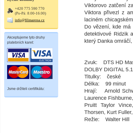
Viktorovo zatčení z
+420 775 590 770
Viktora přivezl z a
(Po-Pá: 8.00-16.00)
laciném chicagském 
info@filmarena.cz
Do vězení, kde má 
detektivové Ridzik 
Akceptujeme tyto druhy
který Danka omráčí, 
platebních karet:
Zvuk: DTS HD Maste
DOLBY DIGITAL 5.1
Titulky: české
Délka: 99 minut
Jsme držiteli certifikátu:
Hrají: Arnold Schw
Laurence Fishburne,
Pruitt Taylor Vin
Thorsen, Kurt Fuller
Režie: Walter Hill