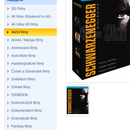
Kategorie
3D Filmy
4K filmy (Mastered in 4K)
4K Ultra HD filmy
Akční filmy
Anime / Manga filmy
Animované filmy
Auto-Moto filmy
Autobiografické filmy
České a Slovenské filmy
Detektivní filmy
Dětské filmy
DIGIBOOK
Dobrodružné filmy
Dokumentární filmy
Dramatické filmy
Fantasy filmy