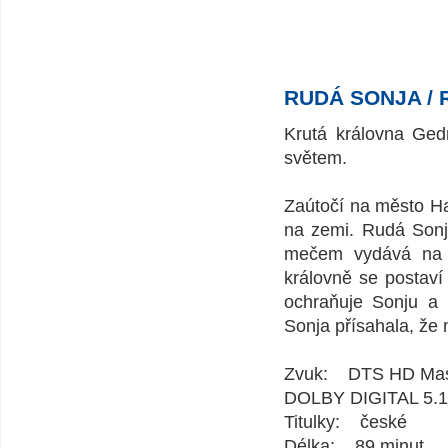
RUDÁ SONJA / 
Krutá královna Ged
světem.
Zaútočí na město Hab
na zemi. Rudá Sonja
mečem vydává na o
královně se postaví
ochraňuje Sonju a 
Sonja přísahala, že
Zvuk: DTS HD Maste
DOLBY DIGITAL 5.1
Titulky: české
Délka: 89 minut