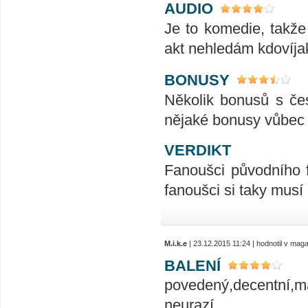
AUDIO
Je to komedie, takže
akt nehledám kdovíja
BONUSY
Několik bonusů s česk
nějaké bonusy vůbec 
VERDIKT
Fanoušci původního 
fanoušci si taky musí p
M.i.k.e
| 23.12.2015 11:24 | hodnotil v mag
BALENÍ
povedený,decentní,
neurazí.......................