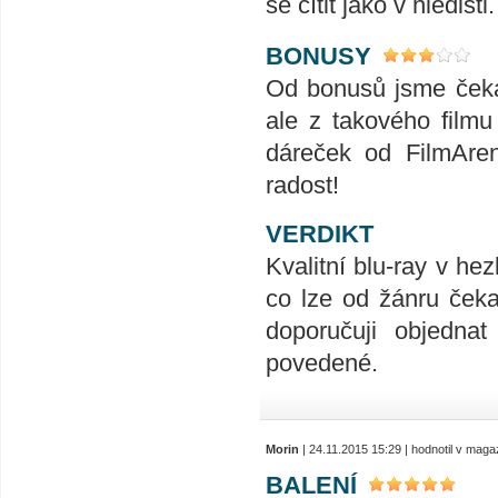
se cítit jako v hledišti.
BONUSY
Od bonusů jsme čekal 
ale z takového filmu 
dáreček od FilmAren
radost!
VERDIKT
Kvalitní blu-ray v he
co lze od žánru čeka
doporučuji objednat
povedené.
Morin
| 24.11.2015 15:29 | hodnotil v mag
BALENÍ