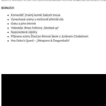
BONUSY:
Komentář: Známý komik Satoshi Inoue
Vynechané scény s možností přehrát vše
Goku a jeho trénink
Videoklip: Brian Anthony „Worked up“
Nepovedené záběry
Příprava scény Život po filmové škole s Justinem Chatwinem
Hra Goku's Quest – „Weapons & Dragonballs“