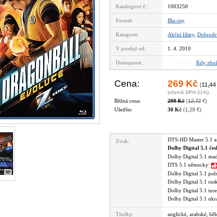
Katalogové č.:
1003250
Formát:
Blu-ray
Kategorie:
Akční filmy
,
Dobrodr
V prodeji od:
1. 4. 2010
Dostupnost:
vyprodáno
Kdy zbož
Cena:
269 Kč
(
11,44
(včetně DPH 21%)
Běžná cena:
299 Kč
(
12,72
€)
Ušetříte:
30 Kč
(1,28 €)
DTS-HD Master 5.1 
Zvuk:
Dolby Digital 5.1 če
Dolby Digital 5.1 m
DTS 5.1 německy
Dolby Digital 5.1 po
Dolby Digital 5.1 ru
Dolby Digital 5.1 tu
Dolby Digital 5.1 uk
Titulky:
anglické, arabské, bě