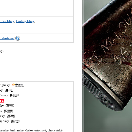
užné filmy
,
Fantasy filmy
,
í dostanu?
 €
)
anglicky
sky
aďarsky
lsky
sky
recky
rajinsky
loruské, bulharské,
české
, estonské, chorvatské,