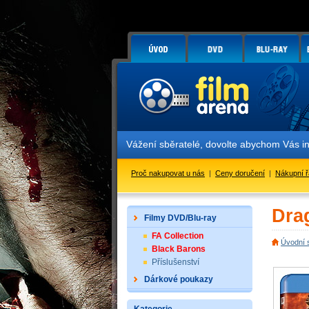
Vážení sběratelé, dovolte abychom Vás informo
Proč nakupovat u nás
|
Ceny doručení
|
Nákupní 
Drag
Filmy DVD/Blu-ray
FA Collection
Úvodní 
Black Barons
Příslušenství
Dárkové poukazy