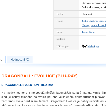
litevské, lotyšské, m
řecké, slovinské, srbs
Délka:
85 minut
Hrají:
Justin Chatwin
,
James
Chung
,
Randall Duk 
Režie:
James Wong
Sdílení:
Hlídací pes:
hlídací pes
is
Hodnocení (0)
DRAGONBALL: EVOLUCE (BLU-RAY)
DRAGONBALL EVOLUTION | BLU-RAY
Na motivy jednoho z nejpopulárnějších japonských seriálů manga vznikl film
sleduje osudy mladého bojovníka při jeho velkolepém dobrodružném putová
záchranou světa před silami temnot. Dragonball: Evoluce je nabitý úchvatnými v
akčními scénami a více než hodinou poutavých bonusů. Legenda ožívá jako nikdy