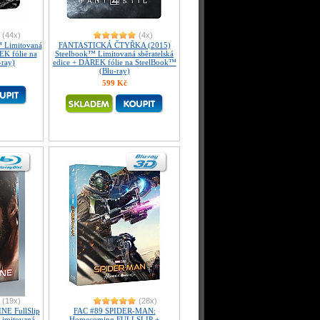
(44x)
(4x)
 Limitovaná
FANTASTICKÁ ČTYŘKA (2015)
EK fólie na
Steelbook™ Limitovaná sběratelská
-ray)
edice + DÁREK fólie na SteelBook™
(Blu-ray)
599 Kč
(19x)
(28x)
E FullSlip
FAC #89 SPIDER-MAN:
Limitovaná
Homecoming FULLSLIP +