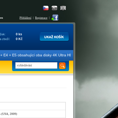
šen
Přihlášení
|
Registrace
|
0 ks
žek:
0 Kč
a zboží:
E5 obsahující oba disky 4K Ultra HD + Blu-ray 3D/2D. Edice jsou ozn
n (USA, 2009)