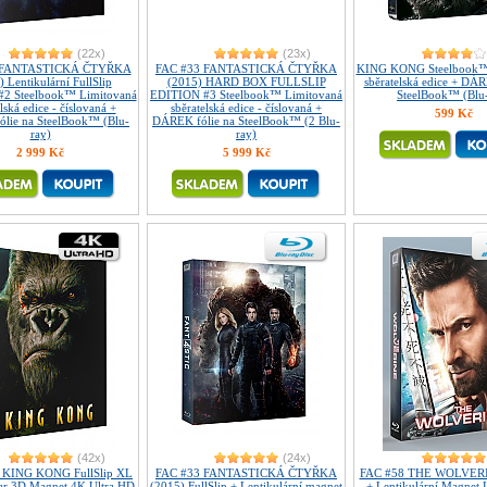
(22x)
(23x)
 FANTASTICKÁ ČTYŘKA
FAC #33 FANTASTICKÁ ČTYŘKA
KING KONG Steelbook™
 Lentikulární FullSlip
(2015) HARD BOX FULLSLIP
sběratelská edice + DÁR
2 Steelbook™ Limitovaná
EDITION #3 Steelbook™ Limitovaná
SteelBook™ (Blu
lská edice - číslovaná +
sběratelská edice - číslovaná +
599 Kč
lie na SteelBook™ (Blu-
DÁREK fólie na SteelBook™ (2 Blu-
ray)
ray)
2 999 Kč
5 999 Kč
(42x)
(24x)
 KING KONG FullSlip XL
FAC #33 FANTASTICKÁ ČTYŘKA
FAC #58 THE WOLVERIN
lar 3D Magnet 4K Ultra HD
(2015) FullSlip + Lentikulární magnet
+ Lentikulární Magnet 