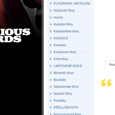
FUTUREPAK / METALPAK
Historické filmy
Horory
Hudební filmy
Katastrofické filmy
KOLEKCE
Komedie
Komiksové filmy
Krimi filmy
Pop
LIMITOVANÉ EDICE
Mluvené slovo
Muzikály
Náboženské filmy
Naučné filmy
Pohádky
PŘÍSLUŠENSTVÍ
Psychologické filmy