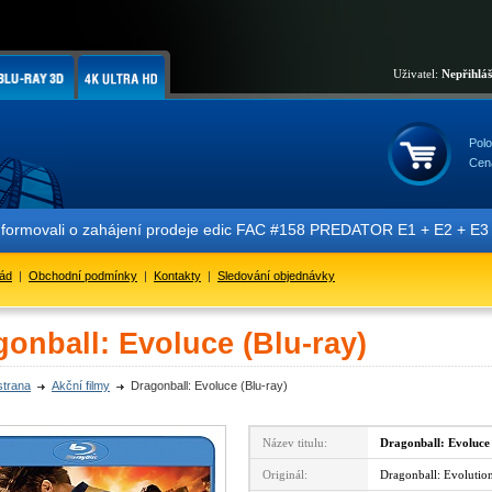
Uživatel:
Nepřihlá
Polo
Cen
vali o zahájení prodeje edic FAC #158 PREDATOR E1 + E2 + E3 + E4 + 
řád
|
Obchodní podmínky
|
Kontakty
|
Sledování objednávky
onball: Evoluce (Blu-ray)
strana
Akční filmy
Dragonball: Evoluce (Blu-ray)
Název titulu:
Dragonball: Evoluce
Originál:
Dragonball: Evolutio