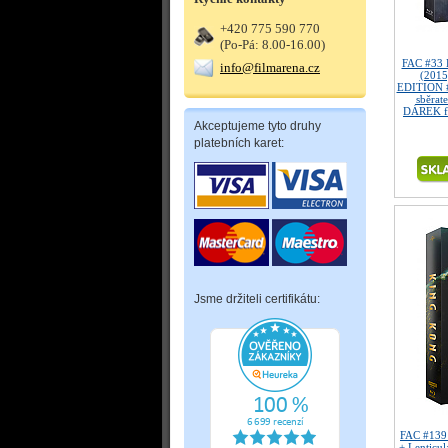
+420 775 590 770
(Po-Pá: 8.00-16.00)
FAC #33
info@filmarena.cz
(2015)
EDITION #
sběrate
DÁREK fó
Akceptujeme tyto druhy
platebních karet:
Jsme držiteli certifikátu:
FAC #139
+ Lenticu