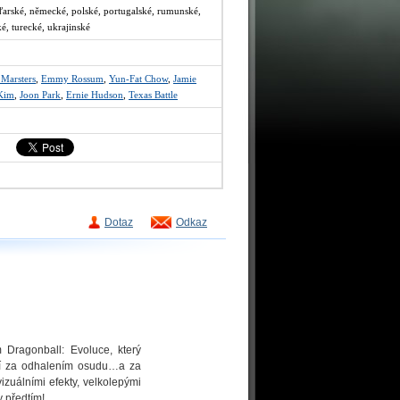
aďarské, německé, polské, portugalské, rumunské,
ké, turecké, ukrajinské
 Marsters
,
Emmy Rossum
,
Yun-Fat Chow
,
Jamie
Kim
,
Joon Park
,
Ernie Hudson
,
Texas Battle
Dotaz
Odkaz
 Dragonball: Evoluce, který
ní za odhalením osudu…a za
izuálními efekty, velkolepými
 předtím!