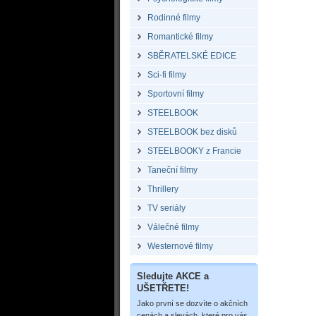
Rodinné filmy
Romantické filmy
SBĚRATELSKÉ EDICE
Sci-fi filmy
Sportovní filmy
STEELBOOK
STEELBOOK bez disků
STEELBOOKY z Francie
Taneční filmy
Thrillery
TV seriály
Válečné filmy
Westernové filmy
Sledujte AKCE a
UŠETŘETE!
Jako první se dozvíte o akčních
cenách a slevách, které pro vás