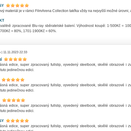
SY
ý materiál je v rámci FilmArena Collection takřka vždy na nejvyšší možné úrovni, a
KT
kvalitně zpracované Blu-ray sběratelské balení. Výhodnost koupě: 1-500Kč = 
700Kč = 80%, 1701-1900Kč = 60%.
n
| 11.11.2023 22:33
Í
ásná edice, super zpracovaný fullslip, vyvedený steelbook, skvělé obrazové i z
 tuto jedinečnou edici.
ásná edice, super zpracovaný fullslip, vyvedený steelbook, skvělé obrazové i z
 tuto jedinečnou edici.
ásná edice, super zpracovaný fullslip, vyvedený steelbook, skvělé obrazové i z
 tuto jedinečnou edici.
SY
ásná edice, super zpracovaný fullslip, vyvedený steelbook, skvělé obrazové i z