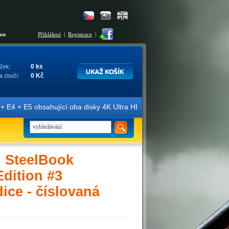
šen
Přihlášení
|
Registrace
|
0 ks
žek:
0 Kč
a zboží:
obsahující oba disky 4K Ultra HD + Blu-ray 3D/2D. Edice jsou označen
 SteelBook
ition #3
ice - číslovaná