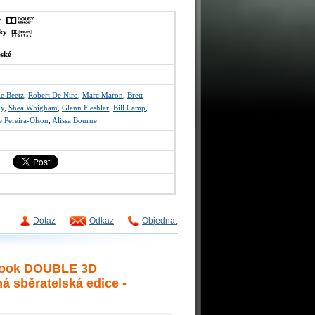
ky
sky
eské
ie Beetz
,
Robert De Niro
,
Marc Maron
,
Brett
oy
,
Shea Whigham
,
Glenn Fleshler
,
Bill Camp
,
e Pereira-Olson
,
Alissa Bourne
Dotaz
Odkaz
Objednat
Book DOUBLE 3D
 sběratelská edice -