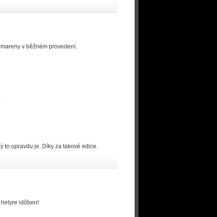
Filmareny v běžném provedení.
)
 to opravdu je. Díky za takové edice.
 helyre időben!