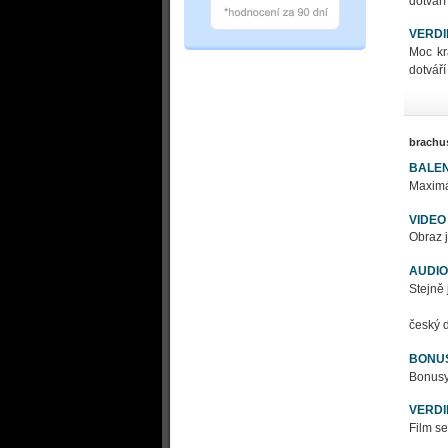
dotváří
VERDI
Moc kr
dotváří
brachu
BALEN
Maximál
VIDEO
Obraz j
AUDIO
Stejně 
český d
BONU
Bonusy - 
VERDI
Film se