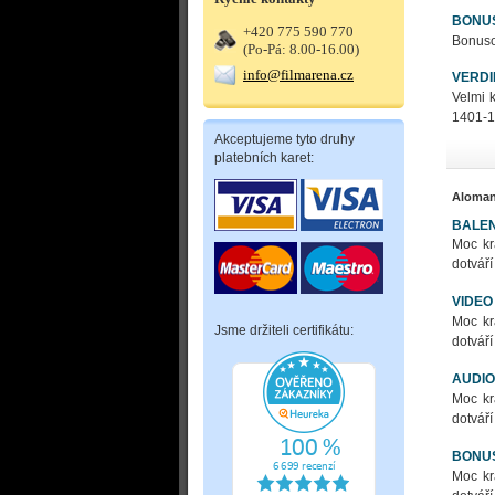
BONU
+420 775 590 770
Bonusov
(Po-Pá: 8.00-16.00)
info@filmarena.cz
VERDI
Velmi 
1401-1
Akceptujeme tyto druhy
platebních karet:
Aloma
BALEN
Moc kr
dotváří
VIDEO
Moc kr
Jsme držiteli certifikátu:
dotváří
AUDIO
Moc kr
dotváří
BONU
Moc kr