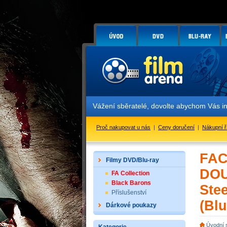
Vážení sběratelé, dovolte abychom Vás informoval
Proč nakupovat u nás
|
Ceny doručení
|
Nákupní 
FAC
Filmy DVD/Blu-ray
DOU
FA Collection
Black Barons
Ste
Příslušenství
(Blu
Dárkové poukazy
Úvodní 