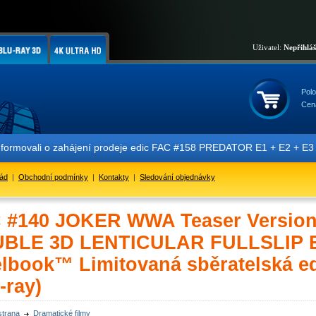
Uživatel:
Nepřihlá
Polo
Cen
i o zahájení prodeje edic FAC #158 PREDATOR E1 + E2 + E3 + E4 + E5 
řád
|
Obchodní podmínky
|
Kontakty
|
Sledování objednávky
 #140 JOKER WWA Teaser Version
BLE 3D LENTICULAR FULLSLIP Ed
elbook™ Limitovaná sběratelská ed
-ray)
strana
Dramatické filmy