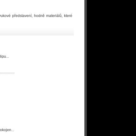
vukové představení, hodně materiálů, které
ipu...
..........
okojen...