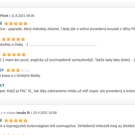
 Fitch
| 11.8.2021 09:05
Í
ce - upgrade, který málokdy zklame. I tady jde o velice povedený kousek z dílny 
ej a čistej. :-) ...........................................................................
.1 mam ten pocit, anglicky už pochopitelně vymazlenější. Takže tady taky dobrý. :-
SY
kopa a s českými titulky.
KT
er. Když je FAC XL, tak díky zabíranému místu už míň super, ale povedený a krásný
l z e-shopu
István R.
| 20.4.2021 10:58
Í
k a legnagyobb biztonságban lett csomagolva. Sértetlenül érkezett meg az átvételi