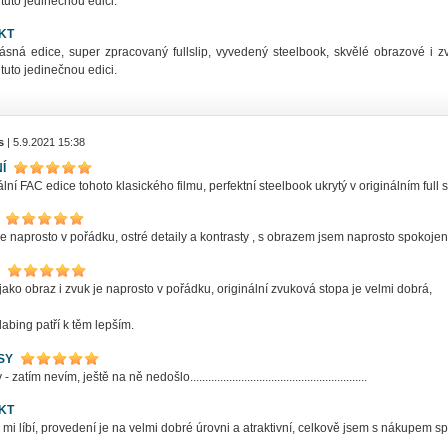
 tuto jedinečnou edici.
KT
ásná edice, super zpracovaný fullslip, vyvedený steelbook, skvělé obrazové i z
 tuto jedinečnou edici.
s
| 5.9.2021 15:38
Í
ní FAC edice tohoto klasického filmu, perfektní steelbook ukrytý v originálním full sl
e naprosto v pořádku, ostré detaily a kontrasty , s obrazem jsem naprosto spokojen......
jako obraz i zvuk je naprosto v pořádku, originální zvuková stopa je velmi dobrá,
abing patří k těm lepším.
SY
zatím nevím, ještě na ně nedošlo...........................................................
KT
 mi líbí, provedení je na velmi dobré úrovni a atraktivní, celkově jsem s nákupem sp