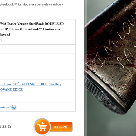
elbook™ Limitovaná sběratelská edice -
A Teaser Version SteelBook DOUBLE 3D
IP Edition #3 Steelbook™ Limitovaná
íslovaná
x)
mi filmy
,
SBĚRATELSKÉ EDICE
,
Thrillery
,
TOVANÉ EDICE
ostanu?
5,23 €
)