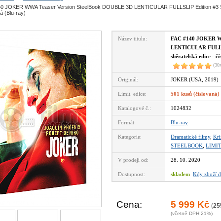
0 JOKER WWA Teaser Version SteelBook DOUBLE 3D LENTICULAR FULLSLIP Edition #3 Ste
á (Blu-ray)
Název titulu:
FAC #140 JOKER WW
LENTICULAR FULLSL
sběratelská edice - č
(30
Originál:
JOKER (USA, 2019)
Limit. edice:
501 kusů (číslovaná)
Katalogové č.:
1024832
Formát:
Blu-ray
Kategorie:
Dramatické filmy
,
Kri
STEELBOOK
,
LIMI
V prodeji od:
28. 10. 2020
Dostupnost:
skladem
Kdy zboží d
Cena:
5 999 Kč
(
25
(včetně DPH 21%)