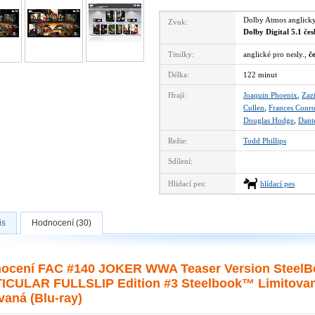
Dolby Atmos anglic
Zvuk:
Dolby Digital 5.1 če
Titulky:
anglické pro nesly.,
č
Délka:
122 minut
Hrají:
Joaquin Phoenix
,
Zaz
Cullen
,
Frances Conr
Douglas Hodge
,
Dant
Režie:
Todd Phillips
Sdílení:
Hlídací pes:
hlídací pes
is
Hodnocení (30)
ocení FAC #140 JOKER WWA Teaser Version Steel
ICULAR FULLSLIP Edition #3 Steelbook™ Limitovaná
vaná (Blu-ray)