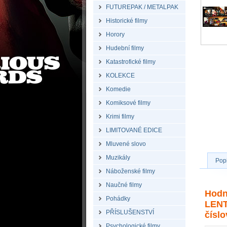
FUTUREPAK / METALPAK
Historické filmy
Horory
Hudební filmy
Katastrofické filmy
KOLEKCE
Komedie
Komiksové filmy
Krimi filmy
LIMITOVANÉ EDICE
Mluvené slovo
Muzikály
Pop
Náboženské filmy
Naučné filmy
Hodn
Pohádky
LENT
PŘÍSLUŠENSTVÍ
číslo
Psychologické filmy