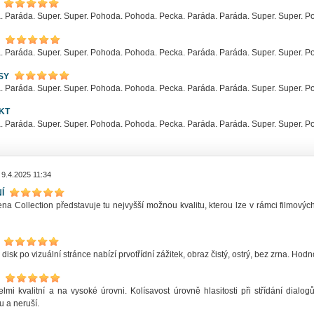
. Paráda. Super. Super. Pohoda. Pohoda. Pecka. Paráda. Paráda. Super. Super. 
. Paráda. Super. Super. Pohoda. Pohoda. Pecka. Paráda. Paráda. Super. Super. 
SY
. Paráda. Super. Super. Pohoda. Pohoda. Pecka. Paráda. Paráda. Super. Super. 
KT
. Paráda. Super. Super. Pohoda. Pohoda. Pecka. Paráda. Paráda. Super. Super. 
 9.4.2025 11:34
Í
na Collection představuje tu nejvyšší možnou kvalitu, kterou lze v rámci filmovýc
 disk po vizuální stránce nabízí prvotřídní zážitek, obraz čistý, ostrý, bez zrna. Ho
elmi kvalitní a na vysoké úrovni. Kolísavost úrovně hlasitosti při střídání dia
u a neruší.