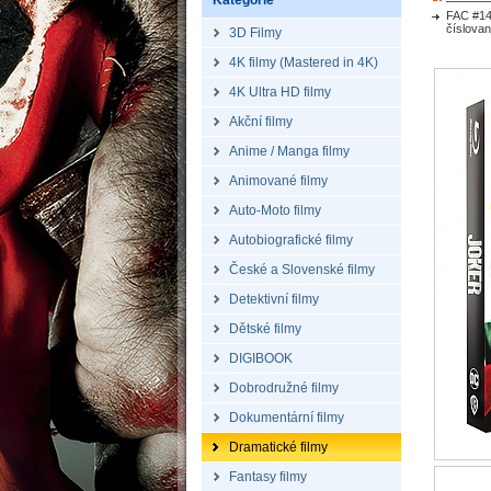
Kategorie
FAC #14
číslovan
3D Filmy
4K filmy (Mastered in 4K)
4K Ultra HD filmy
Akční filmy
Anime / Manga filmy
Animované filmy
Auto-Moto filmy
Autobiografické filmy
České a Slovenské filmy
Detektivní filmy
Dětské filmy
DIGIBOOK
Dobrodružné filmy
Dokumentární filmy
Dramatické filmy
Fantasy filmy