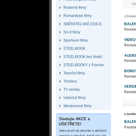
Ce
Rodinné filmy
Romantické filmy
Uživate
BALEN
SBĚRATELSKÉ EDICE
Remek c
Sci-fi filmy
VIDEO
Sportovní filmy
Remek c
STEELBOOK
AUDIO
STEELBOOK bez disků
Remek c
STEELBOOKY z Francie
BONU
Taneční filmy
Remek c
Thrillery
VERDI
TV seriály
Remek c
Válečné filmy
Westernové filmy
c.tucke
Sledujte AKCE a
BALEN
UŠETŘETE!
Paráda
Jako první se dozvíte o akčních
cenách a slevách, které pro vás