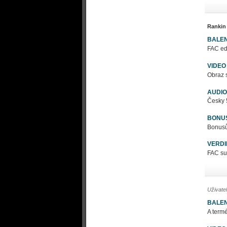
Rankin
BALEN
FAC edi
VIDEO
Obraz skvěl
AUDIO
Česky 5
BONU
Bonusů 
VERDI
FAC sup
Uživate
BALEN
A termé