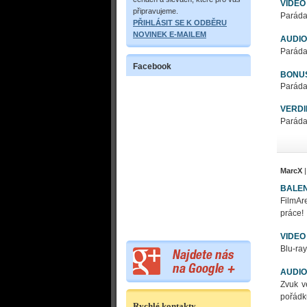
VIDEO
připravujeme.
Paráda
PŘIHLÁSIT SE K ODBĚRU
NOVINEK E-MAILEM
AUDIO
Paráda
Facebook
BONU
Paráda
VERDI
Paráda
MarcX
|
BALEN
FilmAre
práce!
VIDEO
Blu-ray
AUDIO
Zvuk v
pořádk
Rychlé kontakty