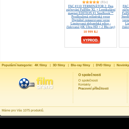
(81x)
FAC #110 TERMINÁTOR 2: Den
FAC
zúčtování FullSlip XL + Lentikulární
zúčt
magnet EDITION #1 Steelbook™
Full
Prodloužená režisérská verze
Steel
Digitálně restaurovaná verze
verz
Limitovaná sběratelská edice -
Li
číslovaná (4K Ultra HD + 2 Blu-ray)
číslo
10 999 Kč
Populární kategorie:
4K filmy
|
3D filmy
|
Blu-ray filmy
|
DVD filmy
|
Novinky
O společnosti
O společnosti
Kontakty
Pracovní příležitosti
Máme pro Vás 1075 produktů.