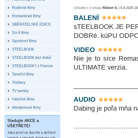
Rodinné filmy
Uživatel z e-shopu
Róbert S.
| 5.8.2025 16
BALENÍ
Romantické filmy
SBĚRATELSKÉ EDICE
sTEELBOOK JE PER
Sci-fi filmy
DOBRé. kúPU ODPORúčAM .
Sportovní filmy
VIDEO
STEELBOOK
Nie je to síce Remas
STEELBOOK bez disků
ULTIMATE verzia.
STEELBOOKY z Francie
Taneční filmy
Thrillery
_________________
TV seriály
AUDIO
Válečné filmy
Dabing je poľa mňa na
Westernové filmy
Sledujte AKCE a
..................................
UŠETŘETE!
Jako první se dozvíte o akčních
cenách a slevách, které pro vás