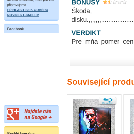
BONUSY
připravujeme.
Škoda,
PŘIHLÁSIT SE K ODBĚRU
NOVINEK E-MAILEM
disku.,,,,,,,....................
Facebook
VERDIKT
Pre mňa pomer cena
..................................
Související prod
Rychlé kontakty