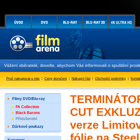
žení sběratelé, dovolte, abychom Vás informovali o spuštění prodej
Proč nakupovat u nás
|
Ceny doručení
|
Nákupní řád
|
Obchodní podmínky
|
Konta
TERMINÁTOR 
Filmy DVD/Blu-ray
FA Collection
CUT EXKLUZÍ
Black Barons
Příslušenství
verze Limit
Dárkové poukazy
fólie na Ste