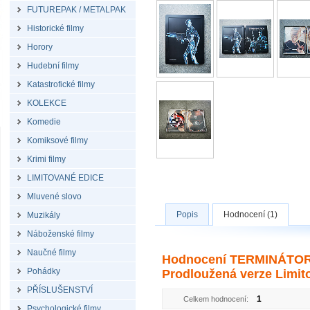
FUTUREPAK / METALPAK
Historické filmy
Horory
Hudební filmy
Katastrofické filmy
KOLEKCE
Komedie
Komiksové filmy
Krimi filmy
LIMITOVANÉ EDICE
Mluvené slovo
Popis
Hodnocení (1)
Muzikály
Náboženské filmy
Naučné filmy
Hodnocení TERMINÁTOR 
Pohádky
Prodloužená verze Limit
PŘÍSLUŠENSTVÍ
1
Celkem hodnocení:
Psychologické filmy