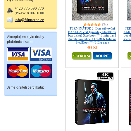
+420 775 590 770
(Po-Pá: 8.00-16.00)
info@filmarena.cz
(3x)
TERMINÁTOR 2: Den zúčtování
TER
EXKLUZÍVNÍ (prázdný SteelBook
EXKL
bez disků) Steelbook™ Limitovaná
bez 
Akceptujeme tyto druhy
sběratelská edice + DÁREK fólie na
sběra
platebních karet:
SteelBook™ (3 Blu-ray)
499 Kč
Jsme držiteli certifikátu: