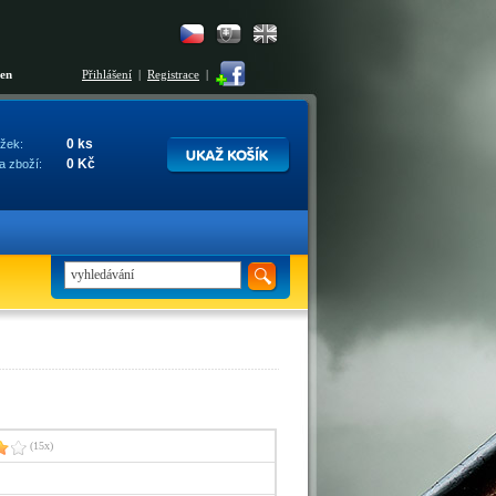
šen
Přihlášení
|
Registrace
|
0 ks
žek:
0 Kč
a zboží:
(15x)