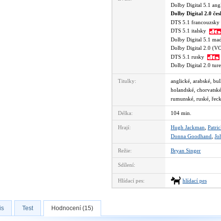
Dolby Digital 5.1 an
Dolby Digital 2.0 če
DTS 5.1 francouzsk
DTS 5.1 italsky
Dolby Digital 5.1 m
Dolby Digital 2.0 (
DTS 5.1 rusky
Dolby Digital 2.0 tu
Titulky:
anglické, arabské, bu
holandské, chorvatské,
rumunské, ruské, řeck
Délka:
104 min.
Hrají:
Hugh Jackman
,
Patri
Donna Goodhand
,
Jo
Režie:
Bryan Singer
Sdílení:
Hlídací pes:
hlídací pes
is
Test
Hodnocení (15)