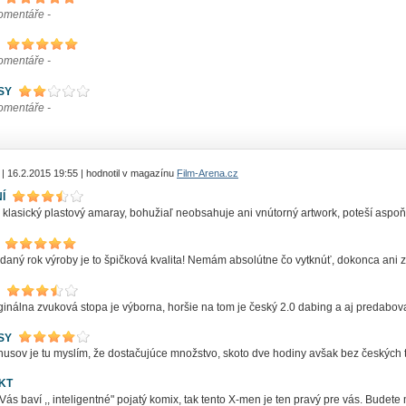
komentáře -
komentáře -
SY
komentáře -
| 16.2.2015 19:55 | hodnotil v magazínu
Film-Arena.cz
Í
 klasický plastový amaray, bohužiaľ neobsahuje ani vnútorný artwork, poteší aspoň
 daný rok výroby je to špičková kvalita! Nemám absolútne čo vytknúť, dokonca ani
iginálna zvuková stopa je výborna, horšie na tom je český 2.0 dabing a aj predab
SY
usov je tu myslím, že dostačujúce množstvo, skoto dve hodiny avšak bez českých ti
KT
Vás baví ,, inteligentné" pojatý komix, tak tento X-men je ten pravý pre vás. Budete