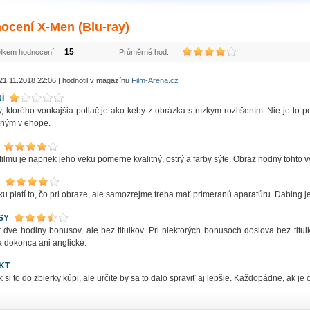
ocení X-Men (Blu-ray)
15
lkem hodnocení:
Průměrné hod.:
21.11.2018 22:06 | hodnotil v magazínu
Film-Arena.cz
Í
 ktorého vonkajšia potlač je ako keby z obrázka s nízkym rozlíšením. Nie je to pe
ačným v ehope.
filmu je napriek jeho veku pomerne kvalitný, ostrý a farby sýte. Obraz hodný tohto 
ku platí to, čo pri obraze, ale samozrejme treba mať primeranú aparatúru. Dabing j
SY
dve hodiny bonusov, ale bez titulkov. Pri niektorých bonusoch doslova bez titulkov
a dokonca ani anglické.
KT
 si to do zbierky kúpi, ale určite by sa to dalo spraviť aj lepšie. Každopádne, ak je 