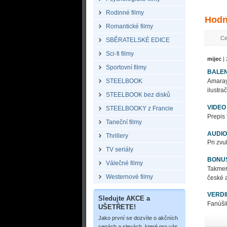
Rodinné filmy
Hodn
Romantické filmy
Ce
SBĚRATELSKÉ EDICE
Sci-fi filmy
mijec
| 
Sportovní filmy
BALEN
Amaray,
STEELBOOK
ilustr
STEELBOOK bez disků
VIDEO
STEELBOOKY z Francie
Prepis 
Taneční filmy
AUDIO
Thrillery
Pri zvu
TV seriály
BONU
Válečné filmy
Takmer 
Westernové filmy
české 
VERDI
Sledujte AKCE a
Fanúšik
UŠETŘETE!
Jako první se dozvíte o akčních
cenách a slevách, které pro vás