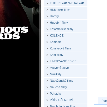
FUTUREPAK / METALPAK
Historické filmy
Horory
Hudební filmy
Katastrofické filmy
KOLEKCE
Komedie
Komiksové filmy
Krimi filmy
LIMITOVANÉ EDICE
Mluvené slovo
Muzikály
Náboženské filmy
Naučné filmy
Pohádky
PŘÍSLUŠENSTVÍ
Pop
Psychologické filmy