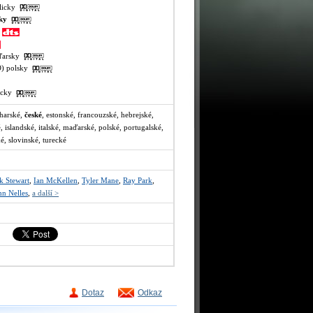
glicky
sky
y
aďarsky
VO) polsky
recky
lharské,
české
, estonské, francouzské, hebrejské,
 islandské, italské, maďarské, polské, portugalské,
é, slovinské, turecké
ck Stewart
,
Ian McKellen
,
Tyler Mane
,
Ray Park
,
hn Nelles
,
a další >
Dotaz
Odkaz