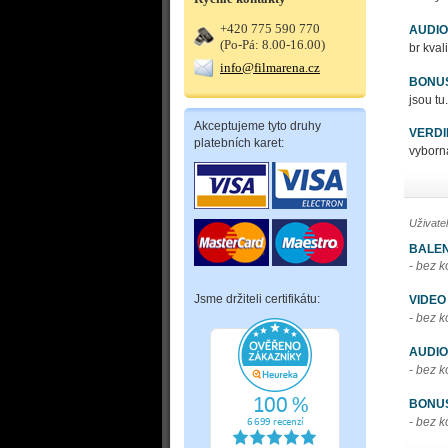
+420 775 590 770
AUDIO
(Po-Pá: 8.00-16.00)
br kvali
info@filmarena.cz
BONU
jsou tu.
Akceptujeme tyto druhy
VERDI
platebních karet:
vyborn
Uživate
BALEN
- bez 
Jsme držiteli certifikátu:
VIDEO
- bez 
AUDIO
- bez 
BONU
- bez 