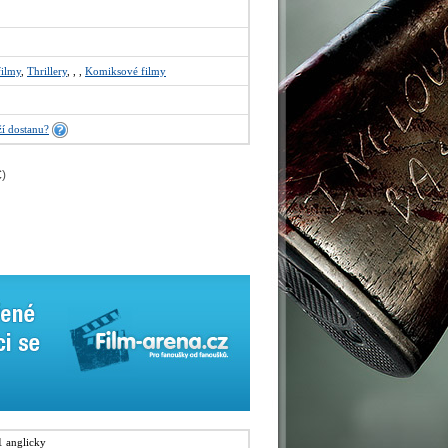
filmy
,
Thrillery
,
,
,
Komiksové filmy
í dostanu?
€
)
1 anglicky