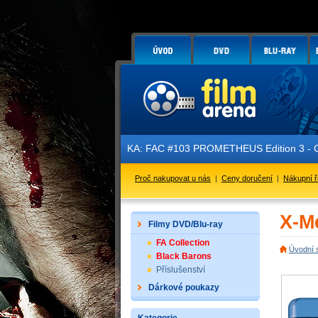
NOVINKA: FAC #103 PROMETHEUS Edition 3 - GLOW IN THE DA
Proč nakupovat u nás
|
Ceny doručení
|
Nákupní 
X-Me
Filmy DVD/Blu-ray
FA Collection
Úvodní 
Black Barons
Příslušenství
Dárkové poukazy