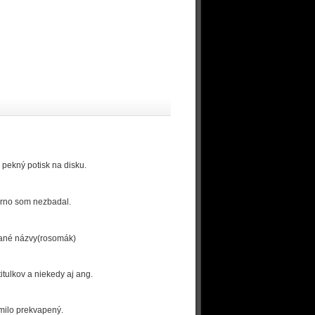
 pekný potisk na disku.
 zrno som nezbadal.
ované názvy(rosomák)
tulkov a niekedy aj ang.
 milo prekvapený.