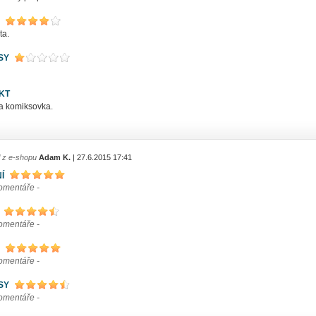
ta.
SY
KT
a komiksovka.
l z e-shopu
Adam K.
| 27.6.2015 17:41
Í
komentáře -
komentáře -
komentáře -
SY
komentáře -