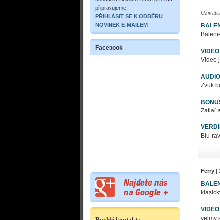
připravujeme.
Uživate
PŘIHLÁSIT SE K ODBĚRU
NOVINEK E-MAILEM
BALEN
Balenie
Facebook
VIDEO
Video j
AUDIO
Zvuk b
BONU
Zatiaľ 
VERDI
Blu-ray
Ferry
| 
BALEN
klasick
VIDEO
velmy s
Rychlé kontakty