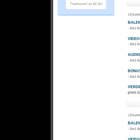
Uživate
BALEN
- bez 
VIDEO
- bez 
AUDIO
- bez 
BONU
- bez 
VERDI
první ú
Uživate
BALEN
- bez 
VIDEO