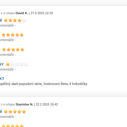
l z e-shopu
David K.
| 27.5.2015 12:19
Í
komentáře -
komentáře -
komentáře -
SY
komentáře -
KT
spěšný start populární série, hodnocení filmu 4 hvězdičky
l z e-shopu
Stanislav N.
| 22.2.2015 19:42
Í
komentáře -