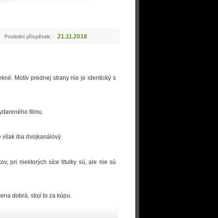
21.11.2018
Poslední příspěvek:
kné. Motív prednej strany nie je identický s
vydareného filmu.
e však iba dvojkanálový.
, pri niektorých síce titulky sú, ale nie sú
cena dobrá, stojí to za kúpu.