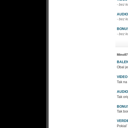
- bez 
AUDIO
- bez 
BONU
- bez 
Mino87
BALEN
Obal je
VIDEO
Tak na
AUDIO
Tak or
BONU
Tak bon
VERDI
Pokiaľ 