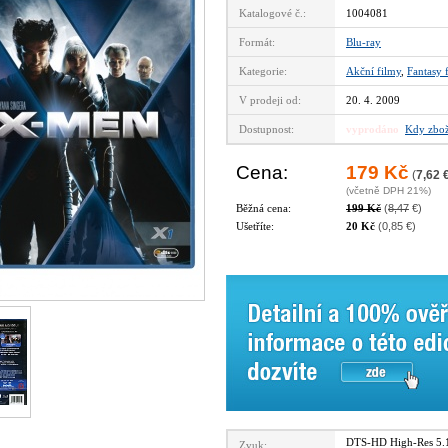
Katalogové č.:
1004081
Formát:
Blu-ray
Kategorie:
Akční filmy
,
Fantasy 
V prodeji od:
20. 4. 2009
Dostupnost:
vyprodáno
Kdy zbož
Cena:
179 Kč
(
7,62 
(včetně DPH 21%)
Běžná cena:
199 Kč
(
8,47
€)
Ušetříte:
20 Kč
(0,85 €)
DTS-HD High-Res 5.
Zvuk: