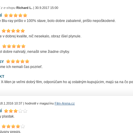
l z e-shopu
Richard L.
| 30.9.2017 15:00
Í
 Blu-ray prišlo v 100% stave, bolo dobre zabalené, prišlo nepoškodené.
e v dobrej kvalite, nič nesekalo, obraz išiel plynule.
ol dobre nahratý, nenašli sme žiadne chyby.
SY
sme ich nemali čas pozrieť.
KT
 X-Men je veľmi dobrý film, odporúčam ho aj ostatným kupujúcim, majú sa na čo po
18.1.2016 10:37 | hodnotil v magazínu
Film-Arena.cz
Í
y plastak.
lusny prepis.