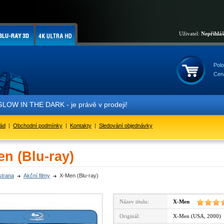
Uživatel:
Nepřihlá
Polo
Cen
RK - je právě v prodeji!
řád
|
Obchodní podmínky
|
Kontakty
|
Sledování objednávky
n (Blu-ray)
strana
Akční filmy
X-Men (Blu-ray)
Název titulu:
X-Men
Originál:
X-Men (USA, 2000)