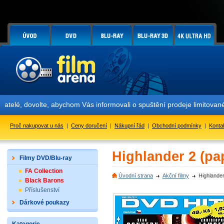
é, dovolte, abychom Vás informovali o spuštění prodeje limitované s
Proč nakupovat u nás
|
Ceny doručení
|
Nákupní řád
|
Obchodní podmínky
|
Konta
Highlander 2 (pa
Filmy DVD/Blu-ray
FA Collection
Úvodní strana
Akční filmy
Highlander
Black Barons
Příslušenství
Dárkové poukazy