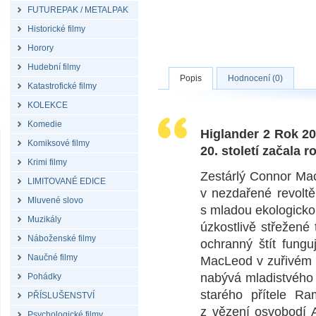
FUTUREPAK / METALPAK
Historické filmy
Horory
Hudební filmy
Popis
Hodnocení (0)
Katastrofické filmy
KOLEKCE
Komedie
Higlander 2 Rok 20
Komiksové filmy
20. století začala
Krimi filmy
Zestárlý Connor Ma
LIMITOVANÉ EDICE
v nezdařené revoltě
Mluvené slovo
s mladou ekologickou
Muzikály
úzkostlivě střežené
Náboženské filmy
ochranný štít fungu
Naučné filmy
MacLeod v zuřivém 
nabývá mladistvého 
Pohádky
starého přítele R
PŘÍSLUŠENSTVÍ
z vězení osvobodí 
Psychologické filmy