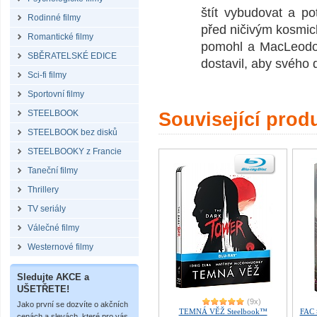
štít vybudovat a po
Rodinné filmy
před ničivým kosmic
Romantické filmy
pomohl a MacLeodov
SBĚRATELSKÉ EDICE
dostavil, aby svého 
Sci-fi filmy
Sportovní filmy
STEELBOOK
Související prod
STEELBOOK bez disků
STEELBOOKY z Francie
Taneční filmy
Thrillery
TV seriály
Válečné filmy
Westernové filmy
Sledujte AKCE a
UŠETŘETE!
(9x)
Jako první se dozvíte o akčních
TEMNÁ VĚŽ Steelbook™
FAC
cenách a slevách, které pro vás