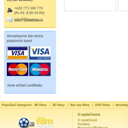
+420 775 590 770
(Po-Pá: 8.00-16.00)
info@filmarena.cz
Akceptujeme tyto druhy
platebních karet:
Jsme držiteli certifikátu:
Populární kategorie:
4K filmy
|
3D filmy
|
Blu-ray filmy
|
DVD filmy
|
Novinky
O společnosti
O společnosti
Kontakty