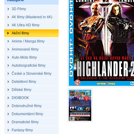
Kategorie
3D Filmy
4K filmy (Mastered in 4K)
4K Ultra HD filmy
Akční filmy
Anime / Manga filmy
Animované filmy
Auto-Moto filmy
Autobiografické filmy
České a Slovenské filmy
Detektivní filmy
Dětské filmy
DIGIBOOK
Dobrodružné filmy
Dokumentární filmy
Dramatické filmy
Fantasy filmy