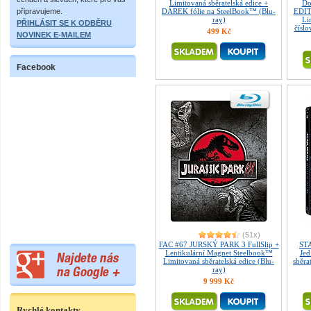
Limitovaná sběratelská edice +
Do
připravujeme.
DÁREK fólie na SteelBook™ (Blu-
EDIT
ray)
Li
PŘIHLÁSIT SE K ODBĚRU
číslo
499 Kč
NOVINEK E-MAILEM
Facebook
(51x)
FAC #67 JURSKÝ PARK 3 FullSlip +
STA
Lentikulární Magnet Steelbook™
Jed
Limitovaná sběratelská edice (Blu-
sběra
ray)
9 999 Kč
Rychlé kontakty