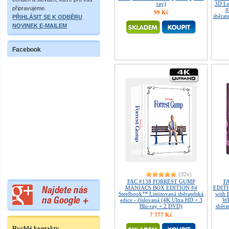
ray)
3D Le
připravujeme.
#
99 Kč
sběrat
PŘIHLÁSIT SE K ODBĚRU
NOVINEK E-MAILEM
Facebook
(32x)
FAC #138 FORREST GUMP
F
MANIACS BOX EDITION #4
EDITI
Steelbook™ Limitovaná sběratelská
with
edice - číslovaná (4K Ultra HD + 3
WE
Blu-ray + 2 DVD)
sběra
7 777 Kč
Rychlé kontakty