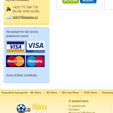
+420 775 590 770
(Po-Pá: 8.00-16.00)
info@filmarena.cz
Akceptujeme tyto druhy
platebních karet:
Jsme držiteli certifikátu:
Populární kategorie:
4K filmy
|
3D filmy
|
Blu-ray filmy
|
DVD filmy
|
Novinky
O společnosti
O společnosti
Kontakty