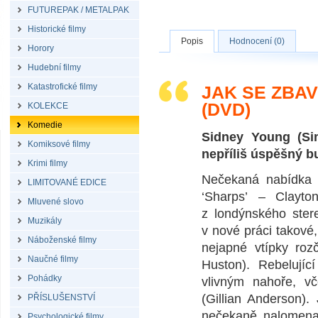
FUTUREPAK / METALPAK
Historické filmy
Popis
Hodnocení (0)
Horory
Hudební filmy
Katastrofické filmy
JAK SE ZBAV
(DVD)
KOLEKCE
Komedie
Sidney Young (Si
Komiksové filmy
nepříliš úspěšný bu
Krimi filmy
Nečekaná nabídka o
LIMITOVANÉ EDICE
‘Sharps’ – Clayto
Mluvené slovo
z londýnského ster
Muzikály
v nové práci takové,
Náboženské filmy
nejapné vtípky roz
Naučné filmy
Huston). Rebelujíc
Pohádky
vlivným nahoře, v
(Gillian Anderson).
PŘÍSLUŠENSTVÍ
nečekaně nalomena
Psychologické filmy