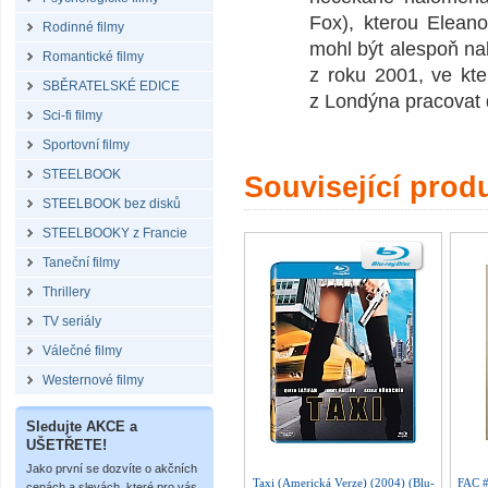
Fox), kterou Eleano
Rodinné filmy
mohl být alespoň n
Romantické filmy
z roku 2001, ve kte
SBĚRATELSKÉ EDICE
z Londýna pracovat 
Sci-fi filmy
Sportovní filmy
STEELBOOK
Související prod
STEELBOOK bez disků
STEELBOOKY z Francie
Taneční filmy
Thrillery
TV seriály
Válečné filmy
Westernové filmy
Sledujte AKCE a
UŠETŘETE!
Jako první se dozvíte o akčních
Taxi (Americká Verze) (2004) (Blu-
FAC 
cenách a slevách, které pro vás