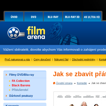
Vážení sběratelé, dovolte abychom Vás informovali o zahájení prodej
Proč nakupovat u nás
|
Ceny doručení
|
Nákupní řád
|
Obchodní podmínky
|
Konta
Jak se zbavit přá
Filmy DVD/Blu-ray
FA Collection
Úvodní strana
Komedie
Jak se zbavi
Black Barons
Příslušenství
Dárkové poukazy