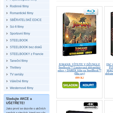
Rodinné filmy
Romantické filmy
SBĚRATELSKÉ EDICE
Sci-fi filmy
Sportovní filmy
STEELBOOK
STEELBOOK bez disků
STEELBOOKY z Francie
Taneční filmy
JUMANJI: VÍTEJTE V DŽUNGLI!
FAC 
Thrillery
Steelbook™ Limitovaná sběratelská
FU
edice + DÁREK fólie na SteelBook™
MAGN
(Blu-ray)
sběrat
TV seriály
499 Kč
Válečné filmy
Westernové filmy
Sledujte AKCE a
UŠETŘETE!
Jako první se dozvíte o akčních
cenách a slevách, které pro vás