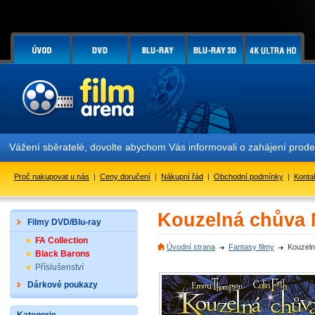
ážení sběratelé, dovolte abychom Vás informovali o zahájení prodeje
Proč nakupovat u nás
|
Ceny doručení
|
Nákupní řád
|
Obchodní podmínky
|
Konta
Kouzelná chůva
Filmy DVD/Blu-ray
FA Collection
Úvodní strana
Fantasy filmy
Kouzel
Black Barons
Příslušenství
Dárkové poukazy