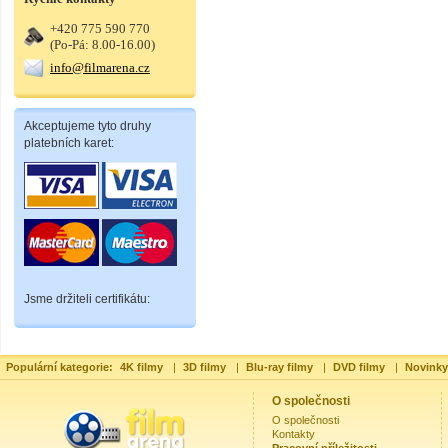
+420 775 590 770
(Po-Pá: 8.00-16.00)
info@filmarena.cz
Akceptujeme tyto druhy
platebních karet:
Jsme držiteli certifikátu:
Populární kategorie:
4K filmy
|
3D filmy
|
Blu-ray filmy
|
DVD filmy
|
Novinky
O společnosti
O společnosti
Kontakty