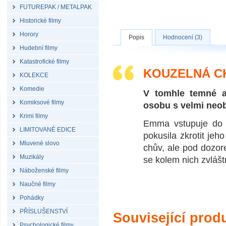
FUTUREPAK / METALPAK
Historické filmy
Horory
Popis
Hodnocení (3)
Hudební filmy
Katastrofické filmy
KOUZELNÁ C
KOLEKCE
Komedie
V tomhle temné 
Komiksové filmy
osobu s velmi neo
Krimi filmy
Emma vstupuje do 
LIMITOVANÉ EDICE
pokusila zkrotit je
Mluvené slovo
chův, ale pod dozor
Muzikály
se kolem nich zvláštn
Náboženské filmy
Naučné filmy
Pohádky
PŘÍSLUŠENSTVÍ
Související prod
Psychologické filmy