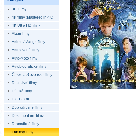
Kategorie
3D Filmy
4K filmy (Mastered in 4K)
4K Ultra HD filmy
Akční filmy
Anime / Manga filmy
Animované filmy
Auto-Moto filmy
Autobiografické filmy
České a Slovenské filmy
Detektivní filmy
Dětské filmy
DIGIBOOK
Dobrodružné filmy
Dokumentární filmy
Dramatické filmy
Fantasy filmy