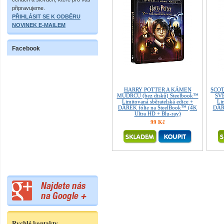
připravujeme.
PŘIHLÁSIT SE K ODBĚRU
NOVINEK E-MAILEM
Facebook
HARRY POTTER A KÁMEN
SCOT
MUDRCŮ (bez disků) Steelbook™
SVĚ
Limitovaná sběratelská edice +
Lim
DÁREK fólie na SteelBook™ (4K
DÁRE
Ultra HD + Blu-ray)
99 Kč
Rychlé kontakty