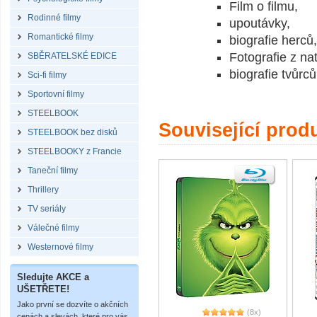
Film o filmu,
Rodinné filmy
upoutávky,
Romantické filmy
biografie herců,
Fotografie z na
SBĚRATELSKÉ EDICE
biografie tvůrců
Sci-fi filmy
Sportovní filmy
STEELBOOK
Související prod
STEELBOOK bez disků
STEELBOOKY z Francie
Taneční filmy
Thrillery
TV seriály
Válečné filmy
Westernové filmy
Sledujte AKCE a
UŠETŘETE!
Jako první se dozvíte o akčních
(8x)
cenách a slevách, které pro vás