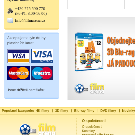
+420 775 590 770
(Po-Pá: 8.00-16.00)
info@filmarena.cz
Akceptujeme tyto druhy
platebních karet:
Jsme držiteli certifikátu:
Populární kategorie:
4K filmy
|
3D filmy
|
Blu-ray filmy
|
DVD filmy
|
Novinky
O společnosti
O společnosti
Kontakty