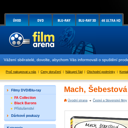
Vážení sběratelé, dovolte, abychom Vás informovali o spuštění pr
Proč nakupovat u nás
|
Ceny doručení
|
Nákupní řád
|
Obchodní podmínky
|
Konta
Mach, Šebestová
Filmy DVD/Blu-ray
FA Collection
Úvodní strana
České a Slovenské filmy
Black Barons
Příslušenství
Dárkové poukazy