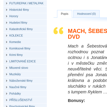
FUTUREPAK / METALPAK
Historické filmy
Popis
Hodnocení (0)
Horory
Hudební filmy
Katastrofické filmy
MACH, ŠEBES
DVD
KOLEKCE
Komedie
Mach a Šebestová,
Komiksové filmy
rozhodnou poznat s
Krimi filmy
ocitnou i s Jonatán
LIMITOVANÉ EDICE
i v městečku změn
Mluvené slovo
neuvěřitelné věci. 
přemění psa Jonat
Muzikály
královna a podobn
Náboženské filmy
sluchátko v rukách
Naučné filmy
s lumpem Ryklem 
Pohádky
Bonusy:
PŘÍSLUŠENSTVÍ
Psychologické filmy