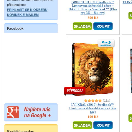
GRINCH 3D + 2D Steelbook™
TAJNÝ
připravujeme.
Limitovaná sběratelská edice +
DÁREK fólie na SteelBook™ (Blu-
PŘIHLÁSIT SE K ODBĚRU
ray 3D + Blu-ray)
NOVINEK E-MAILEM
399 Kč
Facebook
(11x)
LVÍ KRÁL (2019) Steelbook™
Limitovaná sběratelská edice (Blu-
ray)
199 Kč
Rychlé kontakty