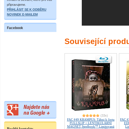
připravujeme.
PŘIHLÁSIT SE K ODBĚRU
NOVINEK E-MAILEM
Facebook
Související prod
(33x)
FAC #49 KRAMPUS: Táhni k čertu
FAC #
FULLSLIP + LENTIKULÁRNÍ
ED
MAGNET Steelbook™ Limitovaná
Li
Rychlé kontakty