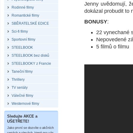
Jenny uvědomují, že
Rodinné filmy
dokázal probudit to n
Romantické filmy
BONUSY
:
SBĚRATELSKÉ EDICE
Sci-fi filmy
22 vynechané 
Nepovedené zá
Sportovní filmy
5 filmů o filmu
STEELBOOK
STEELBOOK bez disků
STEELBOOKY z Francie
Taneční filmy
Thrillery
TV seriály
Válečné filmy
Westernové filmy
Sledujte AKCE a
UŠETŘETE!
Jako první se dozvíte o akčních
cenách a slevách, které pro vás