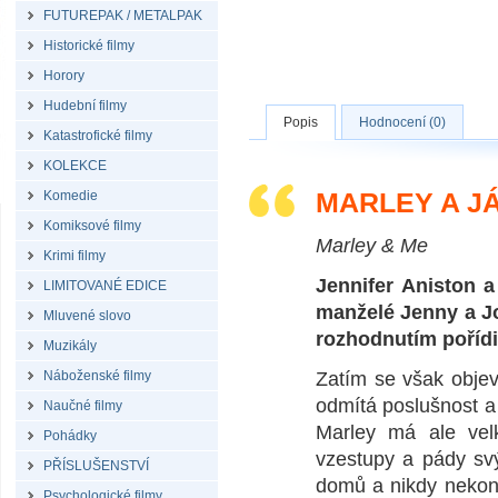
FUTUREPAK / METALPAK
Historické filmy
Horory
Hudební filmy
Popis
Hodnocení (0)
Katastrofické filmy
KOLEKCE
MARLEY A JÁ
Komedie
Komiksové filmy
Marley & Me
Krimi filmy
Jennifer Aniston 
LIMITOVANÉ EDICE
manželé Jenny a Jo
Mluvené slovo
rozhodnutím pořídit
Muzikály
Náboženské filmy
Zatím se však objev
odmítá poslušnost 
Naučné filmy
Marley má ale vel
Pohádky
vzestupy a pády svý
PŘÍSLUŠENSTVÍ
domů a nikdy nekonč
Psychologické filmy