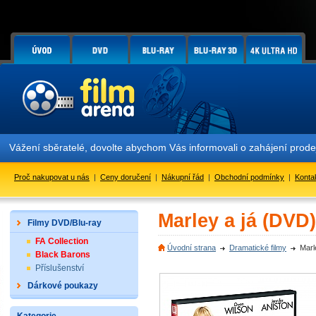
Vážení sběratelé, dovolte abychom Vás informovali o zahájení prod
Proč nakupovat u nás
|
Ceny doručení
|
Nákupní řád
|
Obchodní podmínky
|
Konta
Marley a já (DVD)
Filmy DVD/Blu-ray
FA Collection
Úvodní strana
Dramatické filmy
Marl
Black Barons
Příslušenství
Dárkové poukazy