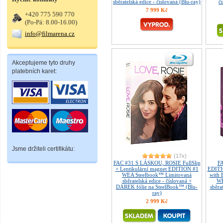
sběratelská edice - číslovaná (Blu-ray)
č
7 999 Kč
+420 775 590 770
(Po-Pá: 8.00-16.00)
info@filmarena.cz
Akceptujeme tyto druhy
platebních karet:
Jsme držiteli certifikátu:
(17x)
FAC #31 S LÁSKOU, ROSIE FullSlip
F
+ Lentikulární magnet EDITION #1
EDITI
WEA Steelbook™ Limitovaná
with
sběratelská edice - číslovaná +
WE
DÁREK fólie na SteelBook™ (Blu-
sběra
ray)
2 999 Kč