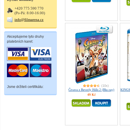
+420 775 590 770
(Po-Pá: 8.00-16.00)
info@filmarena.cz
Akceptujeme tyto druhy
platebních karet:
(10x)
Jsme držiteli certifikátu:
Čivava z Beverly Hills 2 (Blu-ray)
KINGSM
49 Kč