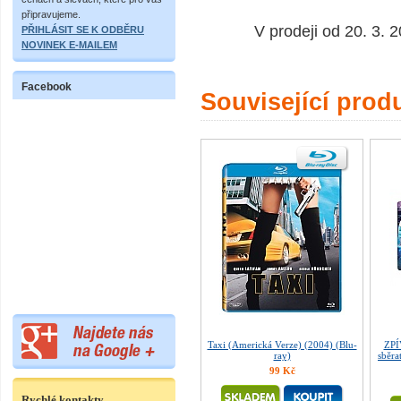
připravujeme.
V prodeji od 20. 3.
PŘIHLÁSIT SE K ODBĚRU
NOVINEK E-MAILEM
Facebook
Související prod
Taxi (Americká Verze) (2004) (Blu-
ZPÍ
ray)
sběra
99 Kč
Rychlé kontakty