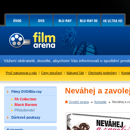
Vážení sběratelé, dovolte, abychom Vás informovali o spuštění pr
Proč nakupovat u nás
|
Ceny doručení
|
Nákupní řád
|
Obchodní podmínky
|
Konta
Neváhej a zavolej
Filmy DVD/Blu-ray
FA Collection
Úvodní strana
Komedie
Neváhej a za
Black Barons
Příslušenství
Dárkové poukazy