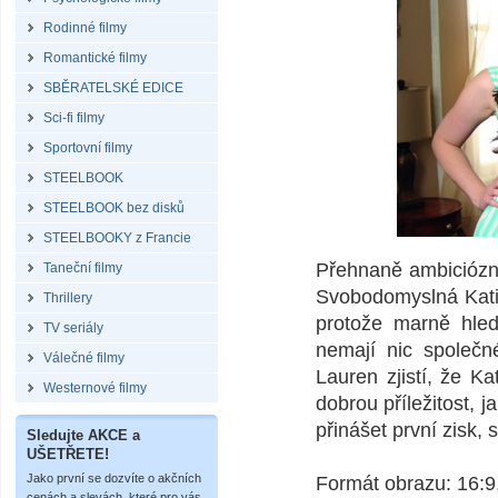
Rodinné filmy
Romantické filmy
SBĚRATELSKÉ EDICE
Sci-fi filmy
Sportovní filmy
STEELBOOK
STEELBOOK bez disků
STEELBOOKY z Francie
Přehnaně ambiciózní 
Taneční filmy
Svobodomyslná Katie
Thrillery
protože marně hled
TV seriály
nemají nic společn
Válečné filmy
Lauren zjistí, že Ka
Westernové filmy
dobrou příležitost, j
přinášet první zisk,
Sledujte AKCE a
UŠETŘETE!
Jako první se dozvíte o akčních
Formát obrazu
cenách a slevách, které pro vás