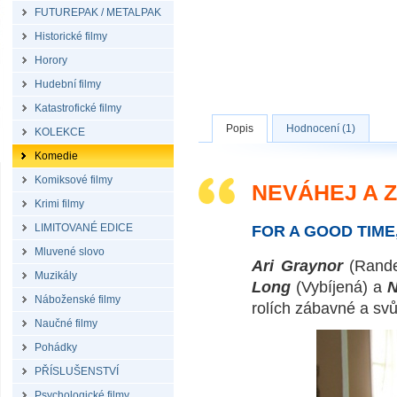
FUTUREPAK / METALPAK
Historické filmy
Horory
Hudební filmy
Katastrofické filmy
Popis
Hodnocení (1)
KOLEKCE
Komedie
Komiksové filmy
NEVÁHEJ A 
Krimi filmy
LIMITOVANÉ EDICE
FOR A GOOD TIME,
Mluvené slovo
Ari Graynor
(Rande
Muzikály
Long
(Vybíjená) a
N
Náboženské filmy
rolích zábavné a sv
Naučné filmy
Pohádky
PŘÍSLUŠENSTVÍ
Psychologické filmy