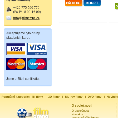
+420 775 590 770
(Po-Pá: 8.00-16.00)
info@filmarena.cz
Akceptujeme tyto druhy
platebních karet:
Jsme držiteli certifikátu:
Populární kategorie:
4K filmy
|
3D filmy
|
Blu-ray filmy
|
DVD filmy
|
Novinky
O společnosti
O společnosti
Kontakty