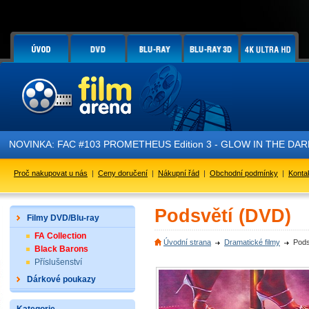
NOVINKA: FAC #103 PROMETHEUS Edition 3 - GLOW IN THE DARK - 
Proč nakupovat u nás
|
Ceny doručení
|
Nákupní řád
|
Obchodní podmínky
|
Konta
Podsvětí (DVD)
Filmy DVD/Blu-ray
FA Collection
Úvodní strana
Dramatické filmy
Pods
Black Barons
Příslušenství
Dárkové poukazy