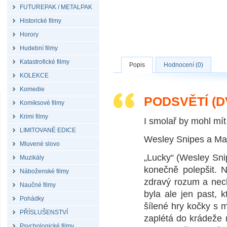
FUTUREPAK / METALPAK
Historické filmy
Horory
Hudební filmy
Katastrofické filmy
Popis
Hodnocení (0)
KOLEKCE
Komedie
PODSVĚTÍ (D
Komiksové filmy
Krimi filmy
I smolař by mohl mít
LIMITOVANÉ EDICE
Wesley Snipes a Mar
Mluvené slovo
„Lucky“ (Wesley Snip
Muzikály
konečně polepšit. 
Náboženské filmy
zdravý rozum a nec
Naučné filmy
byla ale jen past,
Pohádky
šílené hry kočky s 
PŘÍSLUŠENSTVÍ
zaplétá do krádeže 
Psychologické filmy