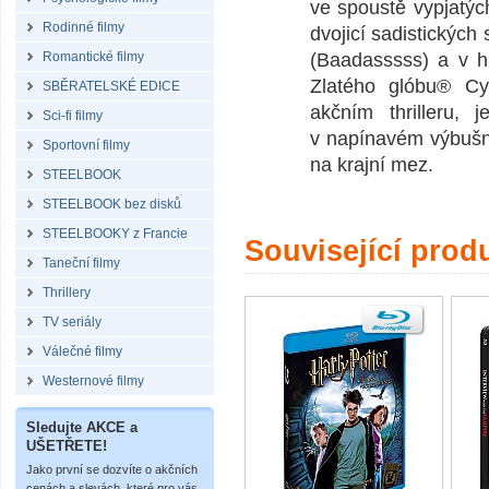
ve spoustě vypjatých
Rodinné filmy
dvojicí sadistických
Romantické filmy
(Baadasssss) a v hl
Zlatého glóbu® Cy
SBĚRATELSKÉ EDICE
akčním thrilleru, 
Sci-fi filmy
v napínavém výbušn
Sportovní filmy
na krajní mez.
STEELBOOK
STEELBOOK bez disků
STEELBOOKY z Francie
Související prod
Taneční filmy
Thrillery
TV seriály
Válečné filmy
Westernové filmy
Sledujte AKCE a
UŠETŘETE!
Jako první se dozvíte o akčních
cenách a slevách, které pro vás