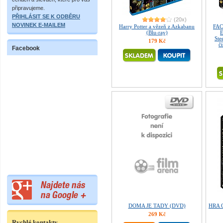
připravujeme.
PŘIHLÁSIT SE K ODBĚRU
(20x)
NOVINEK E-MAILEM
Harry Potter a vězeň z Azkabanu
FAC
(Blu-ray)
E
Ste
179 Kč
č
Facebook
DOMA JE TADY (DVD)
HRA O
269 Kč
Rychlé kontakty