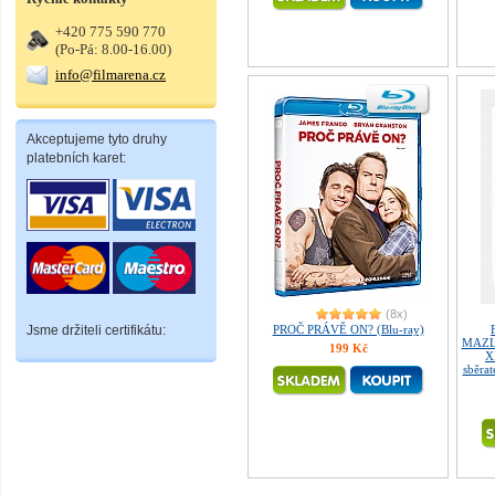
+420 775 590 770
(Po-Pá: 8.00-16.00)
info@filmarena.cz
Akceptujeme tyto druhy
platebních karet:
(8x)
Jsme držiteli certifikátu:
PROČ PRÁVĚ ON? (Blu-ray)
MAZLÍ
199 Kč
X
sběrat