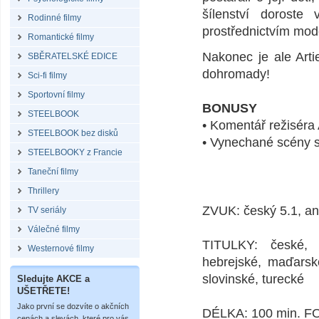
šílenství doroste 
Rodinné filmy
prostřednictvím mod
Romantické filmy
Nakonec je ale Art
SBĚRATELSKÉ EDICE
dohromady!
Sci-fi filmy
Sportovní filmy
BONUSY
STEELBOOK
• Komentář režiséra
STEELBOOK bez disků
• Vynechané scény 
STEELBOOKY z Francie
Taneční filmy
Thrillery
ZVUK: český 5.1, ang
TV seriály
Válečné filmy
TITULKY: české, a
Westernové filmy
hebrejské, maďarské
slovinské, turecké
Sledujte AKCE a
UŠETŘETE!
Jako první se dozvíte o akčních
DÉLKA: 100 min. 
cenách a slevách, které pro vás