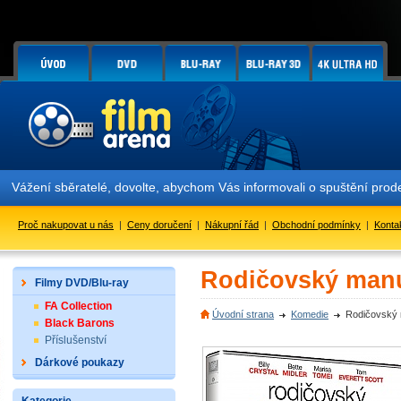
ení sběratelé, dovolte, abychom Vás informovali o spuštění prodeje
Proč nakupovat u nás
|
Ceny doručení
|
Nákupní řád
|
Obchodní podmínky
|
Konta
Rodičovský manu
Filmy DVD/Blu-ray
FA Collection
Úvodní strana
Komedie
Rodičovský
Black Barons
Příslušenství
Dárkové poukazy