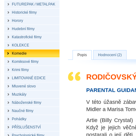
FUTUREPAK / METALPAK
Historické filmy
Horory
Hudební filmy
Katastrofické filmy
KOLEKCE
Komedie
Popis
Hodnocení (2)
Komiksové filmy
Krimi filmy
RODIČOVSKÝ
LIMITOVANÉ EDICE
Mluvené slovo
PARENTAL GUIDA
Muzikály
V této úžasně zábav
Náboženské filmy
Midler a Marisa Tome
Naučné filmy
Pohádky
Artie (Billy Crystal
Když je jejich věč
PŘÍSLUŠENSTVÍ
postarali o její dět
Psychologické filmy