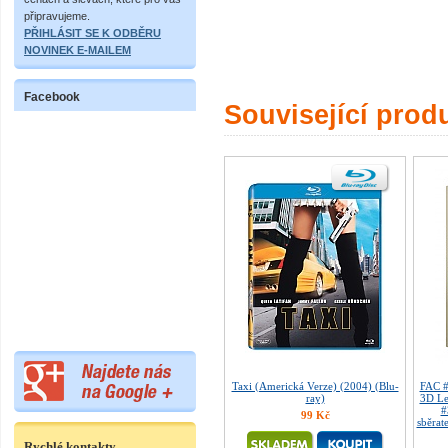
připravujeme.
PŘIHLÁSIT SE K ODBĚRU
NOVINEK E-MAILEM
Facebook
Související prod
Taxi (Americká Verze) (2004) (Blu-
FAC 
ray)
3D Le
#
99 Kč
sběrat
Rychlé kontakty