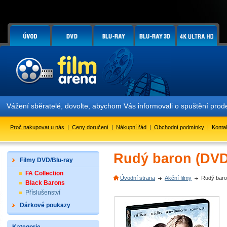
Vážení sběratelé, dovolte, abychom Vás informovali o spuštění pr
Proč nakupovat u nás
|
Ceny doručení
|
Nákupní řád
|
Obchodní podmínky
|
Konta
Rudý baron (DVD
Filmy DVD/Blu-ray
FA Collection
Úvodní strana
Akční filmy
Rudý bar
Black Barons
Příslušenství
Dárkové poukazy