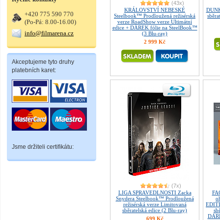
(43x)
KRÁLOVSTVÍ NEBESKÉ
DUNK
+420 775 590 770
Steelbook™ Prodloužená režisérská
sběra
(Po-Pá: 8.00-16.00)
verze RoadShow verze Ultimátní
edice + DÁREK fólie na SteelBook™
info@filmarena.cz
(3 Blu-ray)
2 999 Kč
Akceptujeme tyto druhy
platebních karet:
Jsme držiteli certifikátu:
(7x)
LIGA SPRAVEDLNOSTI Zacka
FA
Snydera Steelbook™ Prodloužená
o
režisérská verze Limitovaná
EDITI
sběratelská edice (2 Blu-ray)
sb
DÁRE
699 Kč