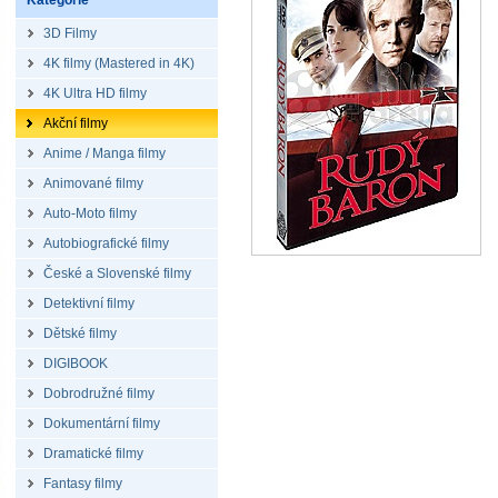
Kategorie
3D Filmy
4K filmy (Mastered in 4K)
4K Ultra HD filmy
Akční filmy
Anime / Manga filmy
Animované filmy
Auto-Moto filmy
Autobiografické filmy
České a Slovenské filmy
Detektivní filmy
Dětské filmy
DIGIBOOK
Dobrodružné filmy
Dokumentární filmy
Dramatické filmy
Fantasy filmy