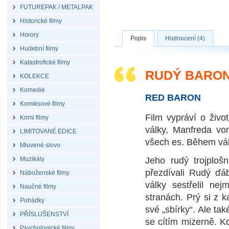
FUTUREPAK / METALPAK
Historické filmy
Horory
Popis
Hodnocení (4)
Hudební filmy
Katastrofické filmy
RUDÝ BARON
KOLEKCE
Komedie
RED BARON
Komiksové filmy
Film vypráví o živo
Krimi filmy
války, Manfreda vo
LIMITOVANÉ EDICE
všech es. Během válk
Mluvené slovo
Muzikály
Jeho rudý trojploš
přezdívali Rudý ďá
Náboženské filmy
války sestřelil ne
Naučné filmy
stranách. Prý si z 
Pohádky
své „sbírky“. Ale ta
PŘÍSLUŠENSTVÍ
se cítím mizerně. K
Psychologické filmy