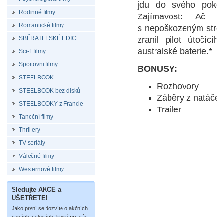
jdu do svého pok
Rodinné filmy
Zajímavost: Ač 
Romantické filmy
s nepoškozeným stro
SBĚRATELSKÉ EDICE
zranil pilot útočí
australské baterie.*
Sci-fi filmy
Sportovní filmy
BONUSY:
STEELBOOK
Rozhovory
STEELBOOK bez disků
Záběry z natáč
STEELBOOKY z Francie
Trailer
Taneční filmy
Thrillery
TV seriály
Válečné filmy
Westernové filmy
Sledujte AKCE a
UŠETŘETE!
Jako první se dozvíte o akčních
cenách a slevách, které pro vás