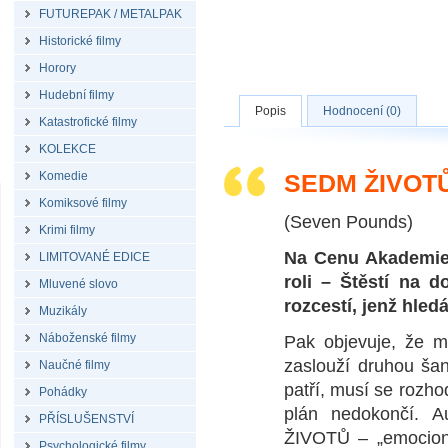
FUTUREPAK / METALPAK
Historické filmy
Horory
Hudební filmy
Popis
Hodnocení (0)
Katastrofické filmy
KOLEKCE
Komedie
SEDM ŽIVOTŮ
Komiksové filmy
(Seven Pounds)
Krimi filmy
Na Cenu Akademie®
LIMITOVANÉ EDICE
roli – Štěstí na 
Mluvené slovo
rozcestí, jenž hled
Muzikály
Náboženské filmy
Pak objevuje, že má
zaslouží druhou šan
Naučné filmy
patří, musí se rozhod
Pohádky
plán nedokončí. A
PŘÍSLUŠENSTVÍ
ŽIVOTŮ – „emocioná
Psychologické filmy