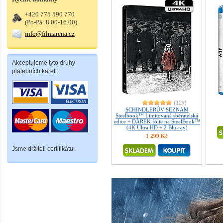
+420 775 590 770
(Po-Pá: 8.00-16.00)
info@filmarena.cz
Akceptujeme tyto druhy
platebních karet:
(12x)
SCHINDLERŮV SEZNAM
Steelbook™ Limitovaná sběratelská
edice + DÁREK fólie na SteelBook™
(4K Ultra HD + 2 Blu-ray)
1 299 Kč
Jsme držiteli certifikátu: