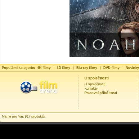
Populární kategorie:
4K filmy
|
3D filmy
|
Blu-ray filmy
|
DVD filmy
|
Novinky
O společnosti
O společnosti
Kontakty
Pracovní příležitosti
Máme pro Vás 917 produktů.