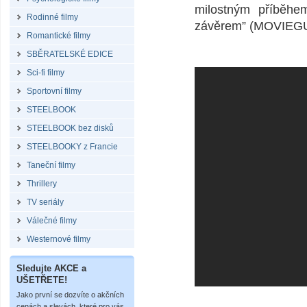
milostným příběhem
Rodinné filmy
závěrem” (MOVIEG
Romantické filmy
SBĚRATELSKÉ EDICE
Sci-fi filmy
Sportovní filmy
STEELBOOK
STEELBOOK bez disků
STEELBOOKY z Francie
Taneční filmy
Thrillery
TV seriály
Válečné filmy
Westernové filmy
Sledujte AKCE a
UŠETŘETE!
Jako první se dozvíte o akčních
cenách a slevách, které pro vás