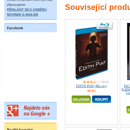
připravujeme.
Související prod
PŘIHLÁSIT SE K ODBĚRU
NOVINEK E-MAILEM
Facebook
(31x)
EDITH PIAF (Blu-ray)
FAC
FullS
99 Kč
Li
Rychlé kontakty