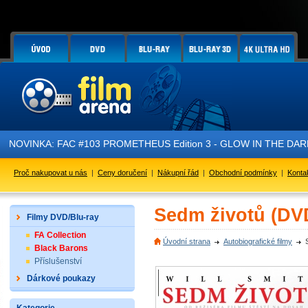
VINKA: FAC #103 PROMETHEUS Edition 3 - GLOW IN THE DARK - je p
Proč nakupovat u nás
|
Ceny doručení
|
Nákupní řád
|
Obchodní podmínky
|
Konta
Sedm životů (DV
Filmy DVD/Blu-ray
FA Collection
Úvodní strana
Autobiografické filmy
Black Barons
Příslušenství
Dárkové poukazy