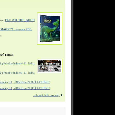
ulem
FAC #38 THE GOOD
Í MAGNET
naleznete ZDE:
s.
OVÉ EDICE
 předobjednávejte 11. ledna
 předobjednávejte 11. ledna
January 11, 2016 from 20:00 CET
HERE
!
January 11, 2016 from 20:00 CET
HERE
!
zobrazit další novinky