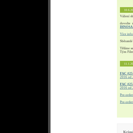
10.6.2
Vážení sb
dovolte 
DINOS
Více inf
Sběratelé
Těšíme s
Tým Fil
11.1.2
FAC #25
2016 od 
FAC #2
2016 od 
Pre-orde
Pre-orde
Krimi