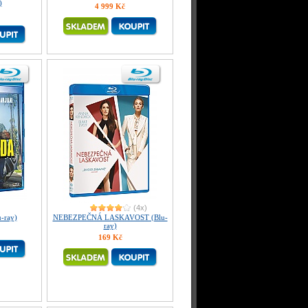
)
4 999 Kč
(4x)
-ray)
NEBEZPEČNÁ LASKAVOST (Blu-
ray)
169 Kč