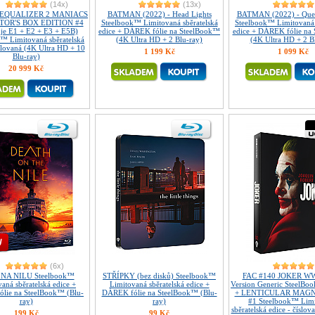
(14x)
(13x)
 EQUALIZER 2 MANIACS
BATMAN (2022) - Head Lights
BATMAN (2022) - Ques
OR'S BOX EDITION #4
Steelbook™ Limitovaná sběratelská
Steelbook™ Limitovaná 
je E1 + E2 + E3 + E5B)
edice + DÁREK fólie na SteelBook™
edice + DÁREK fólie na
™ Limitovaná sběratelská
(4K Ultra HD + 2 Blu-ray)
(4K Ultra HD + 2 B
íslovaná (4K Ultra HD + 10
1 199 Kč
1 099 Kč
Blu-ray)
20 999 Kč
(6x)
NA NILU Steelbook™
STŘÍPKY (bez disků) Steelbook™
FAC #140 JOKER WW
aná sběratelská edice +
Limitovaná sběratelská edice +
Version Generic SteelB
lie na SteelBook™ (Blu-
DÁREK fólie na SteelBook™ (Blu-
+ LENTICULAR MAGNE
ray)
ray)
#1 Steelbook™ Lim
sběratelská edice - číslov
199 Kč
99 Kč