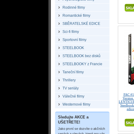
Rodinné filmy
Romantické filmy
SBĚRATELSKÉ EDICE
Sci-fi filmy
Sportovní filmy
STEELBOOK
STEELBOOK bez disků
STEELBOOKY z Francie
Taneční filmy
Thrillery
TV seriály
FAC #1
Válečné filmy
Versio
LENTICUL
Westernové filmy
Steelbook
edice
Sledujte AKCE a
UŠETŘETE!
Jako první se dozvíte o akčních
cenách a slevách, které pro vás