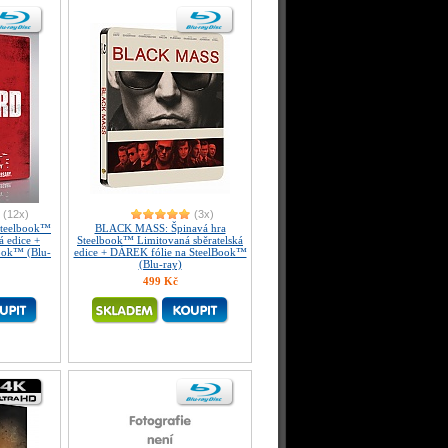
(12x)
(3x)
teelbook™
BLACK MASS: Špinavá hra
á edice +
Steelbook™ Limitovaná sběratelská
ook™ (Blu-
edice + DÁREK fólie na SteelBook™
(Blu-ray)
499 Kč