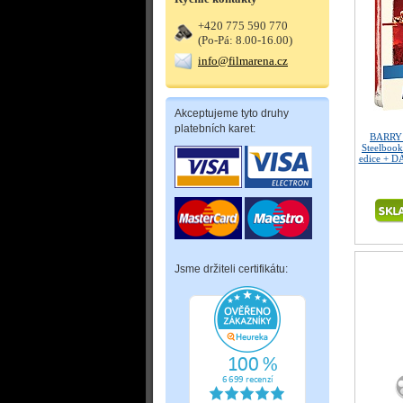
+420 775 590 770
(Po-Pá: 8.00-16.00)
info@filmarena.cz
Akceptujeme tyto druhy
platebních karet:
BARRY 
Steelbook
edice + D
Jsme držiteli certifikátu: