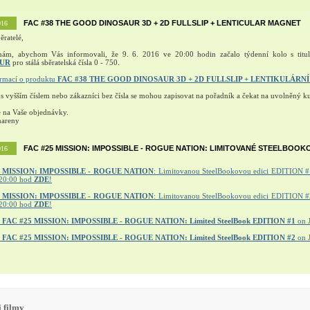
FAC #38 THE GOOD DINOSAUR 3D + 2D FULLSLIP + LENTICULAR MAGNET
016
ěratelé,
nám, abychom Vás informovali, že 9. 6. 2016 ve 20:00 hodin začalo týdenní kolo s tit
AUR
pro stálá sběratelská čísla 0 - 750.
ormací o produktu
FAC #38 THE GOOD DINOSAUR 3D + 2D FULLSLIP + LENTIKULÁRN
 s vyšším číslem nebo zákazníci bez čísla se mohou zapisovat na pořadník a čekat na uvolněný ku
e na Vaše objednávky.
mareny
FAC #25 MISSION: IMPOSSIBLE - ROGUE NATION: LIMITOVANÉ STEELBOOK
016
MISSION: IMPOSSIBLE - ROGUE NATION
: Limitovanou SteelBookovou edici EDITION #1
20:00 hod
ZDE
!
5 MISSION: IMPOSSIBLE - ROGUE NATION
: Limitovanou SteelBookovou edici EDITION #2
20:00 hod
ZDE
!
r
FAC #25 MISSION: IMPOSSIBLE - ROGUE NATION: Limited SteelBook EDITION #1
on 
r
FAC #25 MISSION: IMPOSSIBLE - ROGUE NATION: Limited SteelBook EDITION #2
on 
 filmy