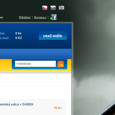
šen
Přihlášení
|
Registrace
|
0 ks
žek:
0 Kč
a zboží:
telská edice + DÁREK
99 Kč