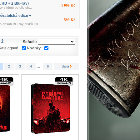
 HD + 2 Blu-ray)
1 099 Kč
ídění po ulicích...
ratelská edice +
599 Kč
bsah Blu-ray disků DIE...
Ž
Seřadit:
Katalogové
Novinky
2
3
4
...
6
další