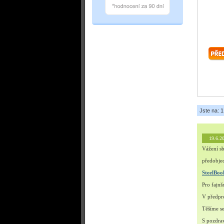
Jste na: 1
19.6.2
Vážení sb
předobjed
SteelBo
Pro fajn
V předpro
Těšíme s
S pozdra