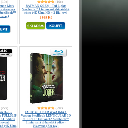
(19x)
(10x)
tion Mark
BATMAN (2022) - Tail Lights
sběratelská
Steelbook™ Limitovaná sběratelská
 SteelBook™
edice (4K Ultra HD + 2 Blu-ray)
lu-ray)
1 099 Kč
(27x)
(29x)
A Dolby
FAC #140 JOKER WWA IMAX
ook FULLSLIP
Version SteelBook LENTICULAR 3D
T Edition
FULLSLIP Edition #2 Steelbook™
itovaná
Limitovaná sběratelská edice -
aná (4K Ultra
číslovaná (Blu-ray)