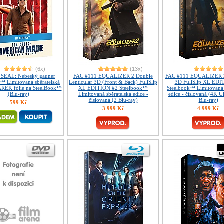
(6x)
(13x)
SEAL: Nebeský gauner
FAC #111 EQUALIZER 2 Double
FAC #111 EQUALIZER 2 
™ Limitovaná sběratelská
Lenticular 3D (Front & Back) FullSlip
3D FullSlip XL EDI
ÁREK fólie na SteelBook™
XL EDITION #2 Steelbook™
Steelbook™ Limitovaná 
(Blu-ray)
Limitovaná sběratelská edice -
edice - číslovaná (4K U
číslovaná (2 Blu-ray)
Blu-ray)
599 Kč
3 999 Kč
4 999 Kč