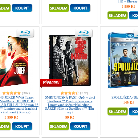
HD + Blu-ray
6 999 Kč
(30x)
(37x)
40 JOKER WWA Teaser
SMRTONOSNÁ PAST: Opět v akci
SPOLUJÍZDA (Blu
n SteelBook DOUBLE 3D
Steelbook™ Prodloužená verze
149 Kč
AR FULLSLIP Edition #3
Limitovaná sběratelská edice +
™ Limitovaná sběratelská
DÁREK fólie na SteelBook™ (Blu-
 - číslovaná (Blu-ray)
ray)
5 999 Kč
99 Kč