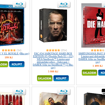
(1x)
(21x)
 V EL ROYALE (Blu-ray)
FAC #34 SABOTAGE HARD BOX
SMRTONOSNÁ PAST S
EDITION #3 (Double Pack E1 + E2)
Limitovaná sběratelsk
199 Kč
WEA Steelbook™ Limitovaná
DÁREK fólie na SteelB
sběratelská edice - číslovaná +
ray)
DÁREK fólie na SteelBook™ (2 Blu-
1 499 Kč
ray)
5 999 Kč