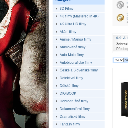
Kategorie
3D Filmy
4K filmy (Mastered in 4K)
4K Ultra HD filmy
Akční filmy
0-9
A
Anime / Manga filmy
Zobrazi
Animované filmy
Předob
Auto-Moto filmy
na
Autobiografické filmy
České a Slovenské filmy
Detektivní filmy
Dětské filmy
DIGIBOOK
Dobrodružné filmy
Dokumentární filmy
Dramatické filmy
Fantasy filmy