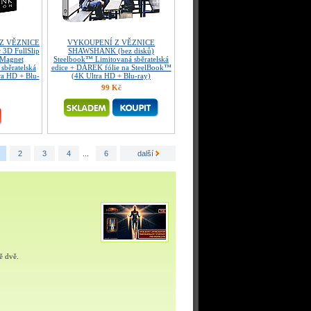
 Z VĚZNICE
VYKOUPENÍ Z VĚZNICE
3D FullSlip
SHAWSHANK (bez disků)
 Magnet
Steelbook™ Limitovaná sběratelská
sběratelská
edice + DÁREK fólie na SteelBook™
ra HD + Blu-
(4K Ultra HD + Blu-ray)
99 Kč
2
3
4
...
6
další
ě dvě.