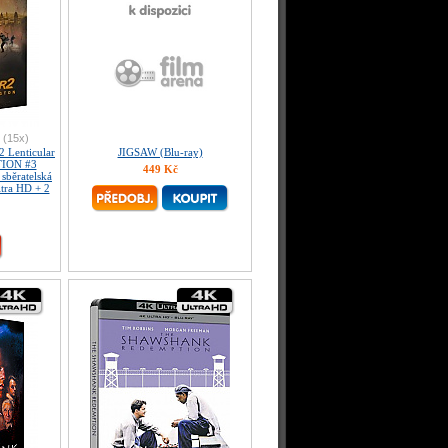
(15x)
Lenticular
JIGSAW (Blu-ray)
TION #3
449 Kč
sběratelská
ltra HD + 2