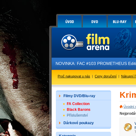
NOVINKA: FAC #103 PROMETHEUS Edition 3 - GL
Proč nakupovat u nás
|
Ceny doručení
|
Nákupní 
Kri
Filmy DVD/Blu-ray
FA Collection
Úvodní 
Black Barons
Nejprodáv
Příslušenství
Dárkové poukazy