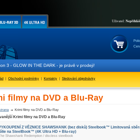
Uživatel:
Nepřihlá
Polo
Cen
OW IN THE DARK - je právě v prodeji!
řád
|
Obchodní podmínky
|
Kontakty
|
Sledování objednávky
mi filmy na DVD a Blu-Ray
strana
Krimi filmy na DVD a Blu-Ray
anější Krimi filmy na DVD a Blu-Ray
VYKOUPENÍ Z VĚZNICE SHAWSHANK (bez disků) Steelbook™ Limitovaná sběra
fólie na SteelBook™ (4K Ultra HD + Blu-ray)
The Shawshank Redemption / discless steelbook