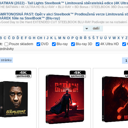
BATMAN (2022) - Tail Lights Steelbook™ Limitovaná sběratelská edice (4K Ultra
THE BATMAN / 4K ULTRA HD BLU-RAY + BLU-RAY + BD Bonus / STEELBOOK 3BD Dva roky sl
SMRTONOSNÁ PAST: Opět v akci Steelbook™ Prodloužená verze Limitovaná sbě
DÁREK fólie na SteelBook™ (Blu-ray)
A Good Day to Die Hard EXTENDED CUT STEELBOOK BLU-RAY Podívejte se na rozbalení a o
další
B
C
Č
D
Ď
E
F
G
H
CH
I
J
K
L
M
N
O
P
Q
R
Ř
S
Š
T
U
Ú
V
W
X
Y
Z
t:
Pouze skladem
DVD
Blu-ray
Blu-ray 3D
4K Ultra HD
jednávky
 stránku
1