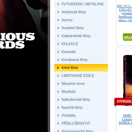
FUTUREPAK / METALPAK
FAC #111
COLLECT
Historické filmy
(obsahu
Steelbook
Horory
edice - č
Hudební filmy
Katastrofické filmy
KOLEKCE
Komedie
Komiksové filmy
Krimi filmy
LIMITOVANÉ EDICE
Mluvené slovo
Muzikály
Náboženské filmy
Naučné filmy
Pohádky
SMRT 
Limitov
DÁREK fó
PŘÍSLUŠENSTVÍ
Psychologické filmy