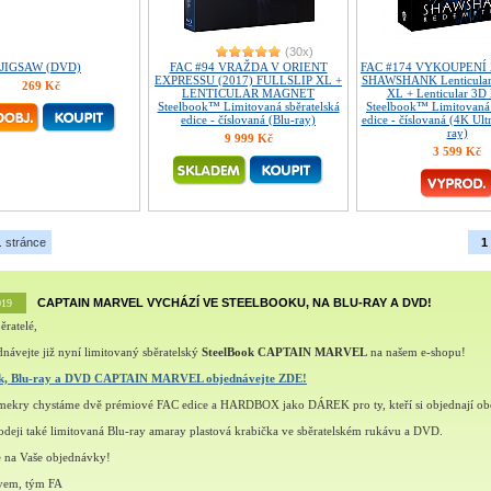
(30x)
JIGSAW (DVD)
FAC #94 VRAŽDA V ORIENT
FAC #174 VYKOUPENÍ
EXPRESSU (2017) FULLSLIP XL +
SHAWSHANK Lenticular 
269 Kč
LENTICULAR MAGNET
XL + Lenticular 3D
Steelbook™ Limitovaná sběratelská
Steelbook™ Limitovaná 
edice - číslovaná (Blu-ray)
edice - číslovaná (4K Ult
ray)
9 999 Kč
3 599 Kč
. stránce
1
CAPTAIN MARVEL VYCHÁZÍ VE STEELBOOKU, NA BLU-RAY A DVD!
019
ěratelé,
návejte již nyní limitovaný sběratelský
SteelBook CAPTAIN MARVEL
na našem e-shopu!
ok, Blu-ray a DVD CAPTAIN MARVEL objednávejte ZDE!
šmekry chystáme dvě prémiové FAC edice a HARDBOX jako DÁREK pro ty, kteří si objednají ob
deji také limitovaná Blu-ray amaray plastová krabička ve sběratelském rukávu a DVD.
e na Vaše objednávky!
vem, tým FA