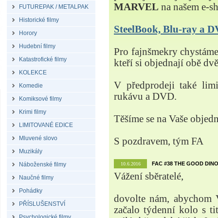
MARVEL
na našem e-s
FUTUREPAK / METALPAK
Historické filmy
SteelBook, Blu-ray a
Horory
Hudební filmy
Pro fajnšmekry chystá
Katastrofické filmy
kteří si objednají obě dvě
KOLEKCE
V předprodeji také lim
Komedie
rukávu a DVD.
Komiksové filmy
Krimi filmy
Těšíme se na Vaše objed
LIMITOVANÉ EDICE
Mluvené slovo
S pozdravem, tým FA
Muzikály
FAC #38 THE GOOD DINO
Náboženské filmy
10.6.2016
Vážení sběratelé,
Naučné filmy
Pohádky
dovolte nám, abychom V
PŘÍSLUŠENSTVÍ
začalo týdenní kolo s t
Psychologické filmy