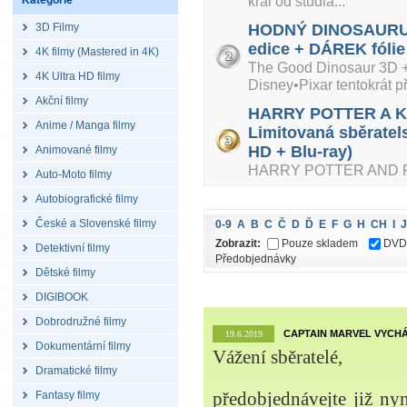
král od studia...
Kategorie
3D Filmy
HODNÝ DINOSAURUS 
edice + DÁREK fólie
4K filmy (Mastered in 4K)
The Good Dinosaur 3D + 
4K Ultra HD filmy
Disney•Pixar tentokrát při
Akční filmy
HARRY POTTER A K
Anime / Manga filmy
Limitovaná sběratel
HD + Blu-ray)
Animované filmy
HARRY POTTER AND P
Auto-Moto filmy
Autobiografické filmy
České a Slovenské filmy
0-9
A
B
C
Č
D
Ď
E
F
G
H
CH
I
J
Zobrazit:
Pouze skladem
DVD
Detektivní filmy
Předobjednávky
Dětské filmy
DIGIBOOK
Dobrodružné filmy
CAPTAIN MARVEL VYCHÁ
19.6.2019
Dokumentární filmy
Vážení sběratelé,
Dramatické filmy
Fantasy filmy
předobjednávejte již ny