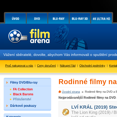
Vážení sběratelé, dovolte, abychom Vás informovali o spuštění prode
Proč nakupovat u nás
|
Ceny doručení
|
Nákupní řád
|
Obchodní podmínky
|
Konta
Rodinné filmy n
Filmy DVD/Blu-ray
FA Collection
Úvodní strana
Rodinné filmy na DVD a 
Black Barons
Nejprodávanější Rodinné filmy na DVD
Příslušenství
Dárkové poukazy
LVÍ KRÁL (2019) Ste
The Lion King (2019) / 