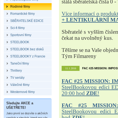
stálá sběratelská čísla 0 -
Rodinné filmy
Více informací o produ
Romantické filmy
+ LENTIKULÁRNÍ M
SBĚRATELSKÉ EDICE
Sci-fi filmy
Sběratelé s vyšším čísle
Sportovní filmy
čekat na uvolněný kus.
STEELBOOK
Těšíme se na Vaše objed
STEELBOOK bez disků
Tým Filmareny
STEELBOOKY z Francie
Taneční filmy
FAC #25 MISSION: IMPO
11.1.2016
Thrillery
TV seriály
FAC #25
MISSION: I
Válečné filmy
SteelBookovou edici ED
Westernové filmy
20:00 hod
ZDE
!
Sledujte AKCE a
FAC #25 MISSION
UŠETŘETE!
SteelBookovou edici 
Jako první se dozvíte o akčních
hod
ZDE
!
cenách a slevách, které pro vás