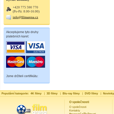
+420 775 590 770
(Po-Pá: 8.00-16.00)
info@filmarena.cz
Akceptujeme tyto druhy
platebních karet:
Jsme držiteli certifikátu:
Populární kategorie:
4K filmy
|
3D filmy
|
Blu-ray filmy
|
DVD filmy
|
Novinky
O společnosti
O společnosti
Kontakty