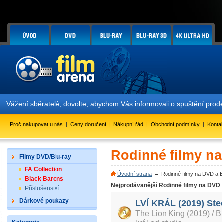
Vážení sběratelé, dovolte, abychom Vás informovali o spuštění pr
Proč nakupovat u nás
|
Ceny doručení
|
Nákupní řád
|
Obchodní podmínky
|
Konta
Rodinné filmy n
Filmy DVD/Blu-ray
FA Collection
Úvodní strana
Rodinné filmy na DVD a 
Black Barons
Nejprodávanější Rodinné filmy na DVD
Příslušenství
Dárkové poukazy
LVÍ KRÁL (2019) Ste
The Lion King (2019) / 