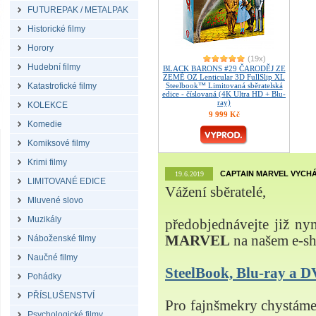
FUTUREPAK / METALPAK
Historické filmy
Horory
(19x)
Hudební filmy
BLACK BARONS #29 ČARODĚJ ZE
ZEMĚ OZ Lenticular 3D FullSlip XL
Katastrofické filmy
Steelbook™ Limitovaná sběratelská
edice - číslovaná (4K Ultra HD + Blu-
ray)
KOLEKCE
9 999 Kč
Komedie
Komiksové filmy
Krimi filmy
CAPTAIN MARVEL VYCHÁ
19.6.2019
LIMITOVANÉ EDICE
Vážení sběratelé,
Mluvené slovo
Muzikály
předobjednávejte již ny
MARVEL
na našem e-s
Náboženské filmy
Naučné filmy
SteelBook, Blu-ray a
Pohádky
PŘÍSLUŠENSTVÍ
Pro fajnšmekry chystá
Psychologické filmy