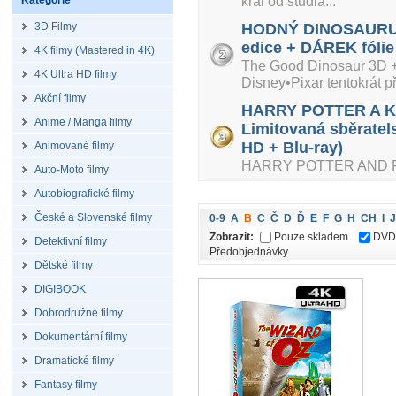
král od studia...
Kategorie
3D Filmy
HODNÝ DINOSAURUS 
edice + DÁREK fólie
4K filmy (Mastered in 4K)
The Good Dinosaur 3D + 
4K Ultra HD filmy
Disney•Pixar tentokrát při
Akční filmy
HARRY POTTER A K
Anime / Manga filmy
Limitovaná sběratel
HD + Blu-ray)
Animované filmy
HARRY POTTER AND P
Auto-Moto filmy
Autobiografické filmy
České a Slovenské filmy
0-9
A
B
C
Č
D
Ď
E
F
G
H
CH
I
J
Zobrazit:
Pouze skladem
DVD
Detektivní filmy
Předobjednávky
Dětské filmy
DIGIBOOK
Dobrodružné filmy
Dokumentární filmy
Dramatické filmy
Fantasy filmy