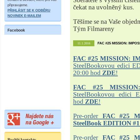
Sběratelé s vyšším čísle
připravujeme.
čekat na uvolněný kus.
PŘIHLÁSIT SE K ODBĚRU
NOVINEK E-MAILEM
Těšíme se na Vaše objed
Tým Filmareny
Facebook
FAC #25 MISSION: IMPO
11.1.2016
FAC #25
MISSION: I
SteelBookovou edici ED
20:00 hod
ZDE
!
FAC #25 MISSION
SteelBookovou edici 
hod
ZDE
!
Pre-order
FAC #25 M
SteelBook EDITION #1
Pre-order
FAC #25 M
Rychlé kontakty