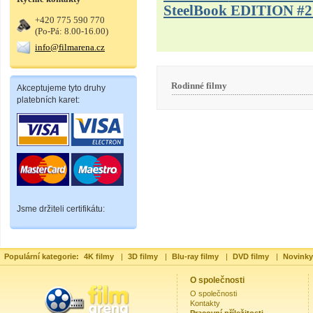
SteelBook EDITION #2
+420 775 590 770
(Po-Pá: 8.00-16.00)
info@filmarena.cz
Rodinné filmy
Akceptujeme tyto druhy
platebních karet:
Jsme držiteli certifikátu:
Populární kategorie:
4K filmy
|
3D filmy
|
Blu-ray filmy
|
DVD filmy
|
Novinky
O společnosti
O společnosti
Kontakty