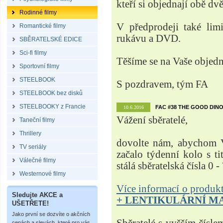
kteří si objednají obě dvě
Rodinné filmy
V předprodeji také lim
Romantické filmy
rukávu a DVD.
SBĚRATELSKÉ EDICE
Sci-fi filmy
Těšíme se na Vaše objed
Sportovní filmy
STEELBOOK
S pozdravem, tým FA
STEELBOOK bez disků
STEELBOOKY z Francie
FAC #38 THE GOOD DINO
10.6.2016
Vážení sběratelé,
Taneční filmy
Thrillery
dovolte nám, abychom V
TV seriály
začalo týdenní kolo s t
Válečné filmy
stálá sběratelská čísla 0 -
Westernové filmy
Více informací o produ
Sledujte AKCE a
+ LENTIKULÁRNÍ M
UŠETŘETE!
Jako první se dozvíte o akčních
cenách a slevách, které pro vás