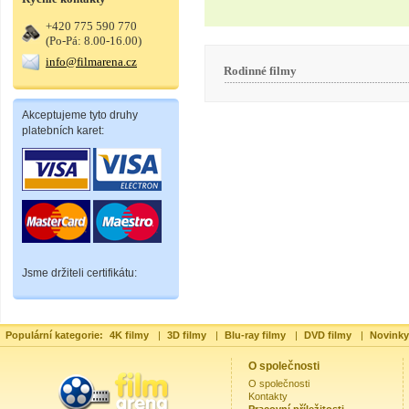
+420 775 590 770
(Po-Pá: 8.00-16.00)
info@filmarena.cz
Rodinné filmy
Akceptujeme tyto druhy
platebních karet:
Jsme držiteli certifikátu:
Populární kategorie:
4K filmy
|
3D filmy
|
Blu-ray filmy
|
DVD filmy
|
Novinky
O společnosti
O společnosti
Kontakty