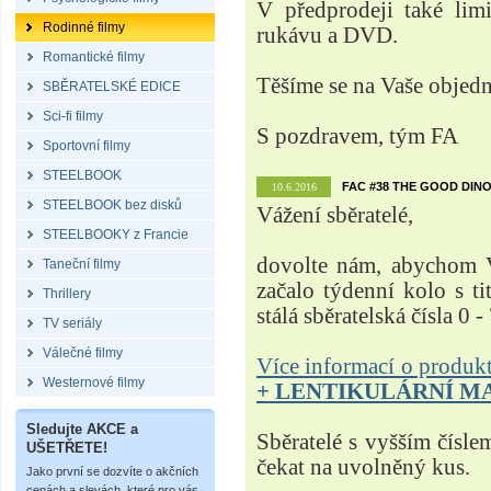
V předprodeji také lim
Rodinné filmy
rukávu a DVD.
Romantické filmy
Těšíme se na Vaše objed
SBĚRATELSKÉ EDICE
Sci-fi filmy
S pozdravem, tým FA
Sportovní filmy
STEELBOOK
FAC #38 THE GOOD DINO
10.6.2016
STEELBOOK bez disků
Vážení sběratelé,
STEELBOOKY z Francie
dovolte nám, abychom V
Taneční filmy
začalo týdenní kolo s t
Thrillery
stálá sběratelská čísla 0 -
TV seriály
Válečné filmy
Více informací o produ
Westernové filmy
+ LENTIKULÁRNÍ M
Sledujte AKCE a
Sběratelé s vyšším čísle
UŠETŘETE!
čekat na uvolněný kus.
Jako první se dozvíte o akčních
cenách a slevách, které pro vás