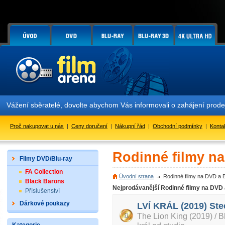
Vážení sběratelé, dovolte abychom Vás informovali o zahájení prod
Proč nakupovat u nás
|
Ceny doručení
|
Nákupní řád
|
Obchodní podmínky
|
Konta
Rodinné filmy n
Filmy DVD/Blu-ray
FA Collection
Úvodní strana
Rodinné filmy na DVD a 
Black Barons
Nejprodávanější Rodinné filmy na DVD
Příslušenství
Dárkové poukazy
LVÍ KRÁL (2019) Ste
The Lion King (2019) / 