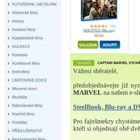
FUTUREPAK / METALPAK
Historické filmy
Horory
(3x)
Hudební filmy
DOLITTLE (Blu-ray)
99 Kč
Katastrofické filmy
KOLEKCE
Komedie
CAPTAIN MARVEL VYCHÁ
Komiksové filmy
19.6.2019
Vážení sběratelé,
Krimi filmy
LIMITOVANÉ EDICE
předobjednávejte již ny
Mluvené slovo
MARVEL
na našem e-s
Muzikály
Náboženské filmy
SteelBook, Blu-ray a
Naučné filmy
Pro fajnšmekry chystá
Pohádky
kteří si objednají obě dvě
PŘÍSLUŠENSTVÍ
Psychologické filmy