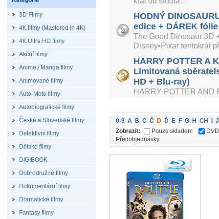
král od studia...
Kategorie
3D Filmy
HODNÝ DINOSAURUS 
edice + DÁREK fólie
4K filmy (Mastered in 4K)
The Good Dinosaur 3D + 
4K Ultra HD filmy
Disney•Pixar tentokrát při
Akční filmy
HARRY POTTER A K
Anime / Manga filmy
Limitovaná sběratel
HD + Blu-ray)
Animované filmy
HARRY POTTER AND P
Auto-Moto filmy
Autobiografické filmy
České a Slovenské filmy
0-9
A
B
C
Č
D
Ď
E
F
G
H
CH
I
J
Zobrazit:
Pouze skladem
DVD
Detektivní filmy
Předobjednávky
Dětské filmy
DIGIBOOK
Dobrodružné filmy
Dokumentární filmy
Dramatické filmy
Fantasy filmy