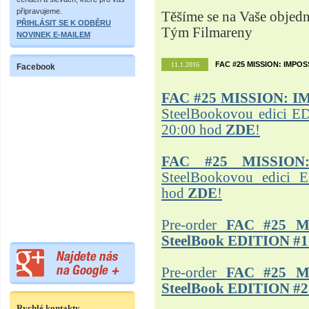
připravujeme.
Těšíme se na Vaše objed
PŘIHLÁSIT SE K ODBĚRU
Tým Filmareny
NOVINEK E-MAILEM
FAC #25 MISSION: IMPO
11.1.2016
Facebook
FAC #25
MISSION: I
SteelBookovou edici ED
20:00 hod
ZDE
!
FAC #25 MISSION
SteelBookovou edici 
hod
ZDE
!
Pre-order
FAC #25 M
SteelBook EDITION #1
Pre-order
FAC #25 M
SteelBook EDITION #2
Rychlé kontakty