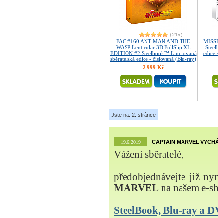
(21x)
FAC #160 ANT-MAN AND THE
MISSI
WASP Lenticular 3D FullSlip XL
Steel
EDITION #2 Steelbook™ Limitovaná
edice
sběratelská edice - číslovaná (Blu-ray)
2 999 Kč
Jste na: 2. stránce
CAPTAIN MARVEL VYCHÁ
19.6.2019
Vážení sběratelé,
předobjednávejte již ny
MARVEL
na našem e-s
SteelBook, Blu-ray a