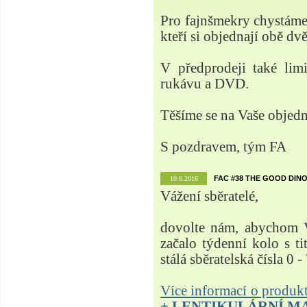
Pro fajnšmekry chystá
kteří si objednají obě dvě
V předprodeji také lim
rukávu a DVD.
Těšíme se na Vaše objed
S pozdravem, tým FA
FAC #38 THE GOOD DINO
10.6.2016
Vážení sběratelé,
dovolte nám, abychom V
začalo týdenní kolo s t
stálá sběratelská čísla 0 -
Více informací o produ
+ LENTIKULÁRNÍ M