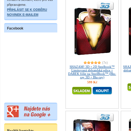
připravujeme.
PŘIHLÁSIT SE K ODBĚRU
NOVINEK E-MAILEM
Facebook
(7x)
SHAZAM! 3D + 2D Steelbook™
SHAZ
Limitovaná sběratelská edice +
sběra
DÁREK fólie na SteelBook™ (Blu-
ray 3D + Blu-ray)
599 Kč
Rychlé kontakty