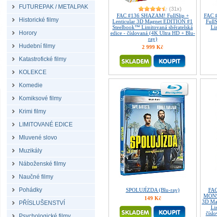
FUTUREPAK / METALPAK
(31x)
FAC #136 SHAZAM! FullSlip +
FAC 
Historické filmy
Lenticular 3D Magnet EDITION #1
Full
Steelbook™ Limitovaná sběratelská
Li
Horory
edice - číslovaná (4K Ultra HD + Blu-
ray)
Hudební filmy
2 999 Kč
Katastrofické filmy
KOLEKCE
Komedie
Komiksové filmy
Krimi filmy
LIMITOVANÉ EDICE
Mluvené slovo
Muzikály
Náboženské filmy
Naučné filmy
Pohádky
SPOLUJÍZDA (Blu-ray)
FAC
MONST
149 Kč
3D Ma
PŘÍSLUŠENSTVÍ
Li
čísl
Psychologické filmy