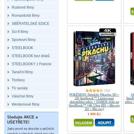
Rodinné filmy
Romantické filmy
SBĚRATELSKÉ EDICE
Sci-fi filmy
Sportovní filmy
STEELBOOK
STEELBOOK bez disků
STEELBOOKY z Francie
Taneční filmy
Thrillery
TV seriály
(3x)
POKÉMON: Detektiv Pikachu 3D +
G
Válečné filmy
2D Steelbook™ Limitovaná
Steel
sběratelská edice + DÁREK fólie na
edice
Westernové filmy
SteelBook™ (4K Ultra HD + Blu-ray
3D + Blu-ray)
1 099 Kč
Sledujte AKCE a
UŠETŘETE!
Jako první se dozvíte o akčních
cenách a slevách, které pro vás