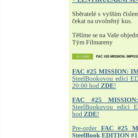
Sběratelé s vyšším čísle
čekat na uvolněný kus.
Těšíme se na Vaše objed
Tým Filmareny
FAC #25 MISSION: IMPO
11.1.2016
FAC #25
MISSION: I
SteelBookovou edici ED
20:00 hod
ZDE
!
FAC #25 MISSION
SteelBookovou edici 
hod
ZDE
!
Pre-order
FAC #25 M
SteelBook EDITION #1