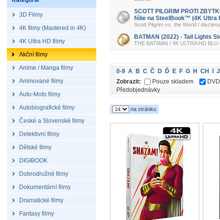
Kategorie
SCOTT PILGRIM PROTI ZBYTKU 
3D Filmy
fólie na SteelBook™ (4K Ultra 
Scott Pilgrim vs. the World / dis
4K filmy (Mastered in 4K)
BATMAN (2022) - Tail Lights S
4K Ultra HD filmy
THE BATMAN / 4K ULTRA HD BLU-RA
Akční filmy
Anime / Manga filmy
0-9
A
B
C
Č
D
Ď
E
F
G
H
CH
I
J
Animované filmy
Zobrazit:
Pouze skladem
DVD
Předobjednávky
Auto-Moto filmy
Autobiografické filmy
na stránku
České a Slovenské filmy
Detektivní filmy
Dětské filmy
DIGIBOOK
Dobrodružné filmy
Dokumentární filmy
Dramatické filmy
Fantasy filmy