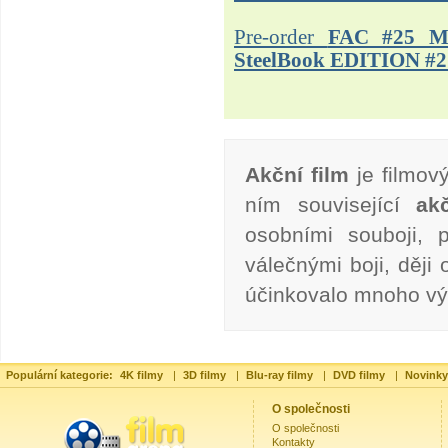
Pre-order
FAC #25 M
SteelBook EDITION #2
Akční film
je filmový
ním související
ak
osobními souboji, p
válečnými boji, ději
účinkovalo mnoho v
Populární kategorie:
4K filmy
|
3D filmy
|
Blu-ray filmy
|
DVD filmy
|
Novinky
O společnosti
O společnosti
Kontakty