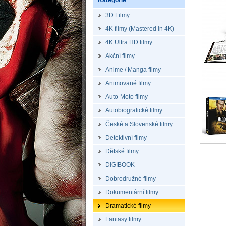
Kategorie
3D Filmy
4K filmy (Mastered in 4K)
4K Ultra HD filmy
Akční filmy
Anime / Manga filmy
Animované filmy
Auto-Moto filmy
Autobiografické filmy
České a Slovenské filmy
Detektivní filmy
Dětské filmy
DIGIBOOK
Dobrodružné filmy
Dokumentární filmy
Dramatické filmy
Fantasy filmy