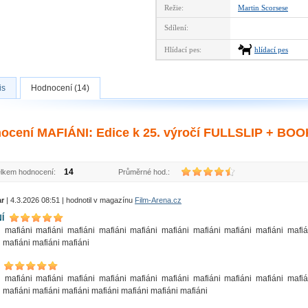
Režie:
Martin Scorsese
Sdílení:
Hlídací pes:
hlídací pes
is
Hodnocení (14)
ocení MAFIÁNI: Edice k 25. výročí FULLSLIP + BOOK
14
lkem hodnocení:
Průměrné hod.:
ar
| 4.3.2026 08:51 | hodnotil v magazínu
Film-Arena.cz
Í
i mafiáni mafiáni mafiáni mafiáni mafiáni mafiáni mafiáni mafiáni mafiáni mafiá
 mafiáni mafiáni mafiáni
i mafiáni mafiáni mafiáni mafiáni mafiáni mafiáni mafiáni mafiáni mafiáni mafiá
 mafiáni mafiáni mafiáni mafiáni mafiáni mafiáni mafiáni