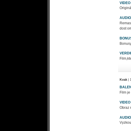
VIDEO
Originá
AUDIO
Remast
dost om
BONU
Bonusy 
VERDI
Film,kt
Kvak
| 
BALEN
Film j
VIDEO
Obraz n
AUDIO
Vyzkouš