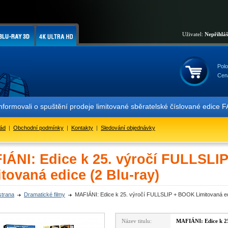
Uživatel:
Nepřihlá
Polo
Cen
 o spuštění prodeje limitované sběratelské číslované edice FAC #120
řád
|
Obchodní podmínky
|
Kontakty
|
Sledování objednávky
IÁNI: Edice k 25. výročí FULLSL
tovaná edice (2 Blu-ray)
strana
Dramatické filmy
MAFIÁNI: Edice k 25. výročí FULLSLIP + BOOK Limitovaná ed
Název titulu:
MAFIÁNI: Edice k 2