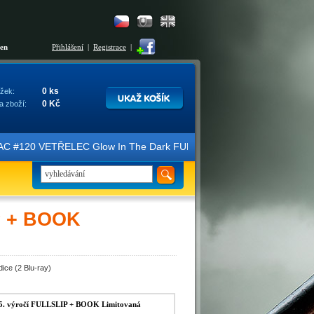
šen
Přihlášení
|
Registrace
|
0 ks
žek:
0 Kč
a zboží:
 VETŘELEC Glow In The Dark FULLSLIP XL EDITION #3 4K Ultra HD Stee
IP + BOOK
ice (2 Blu-ray)
5. výročí FULLSLIP + BOOK Limitovaná