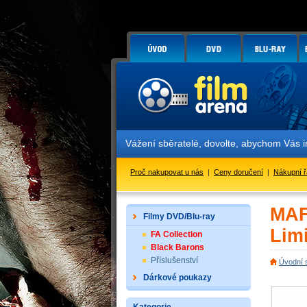
Vážení sběratelé, dovolte, abychom Vás informovali
Proč nakupovat u nás
|
Ceny doručení
|
Nákupní 
MAF
Filmy DVD/Blu-ray
Limi
FA Collection
Black Barons
Příslušenství
Úvodní 
Dárkové poukazy