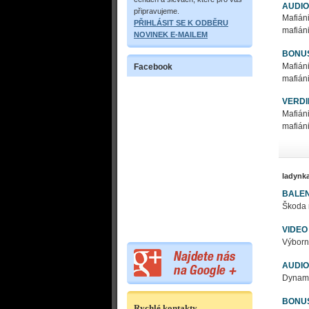
AUDIO
připravujeme.
Mafián
PŘIHLÁSIT SE K ODBĚRU
mafiáni
NOVINEK E-MAILEM
BONU
Mafián
Facebook
mafiáni
VERDI
Mafián
mafiáni
ladynk
BALEN
Škoda n
VIDEO
Výborný
AUDIO
Dynami
BONU
Rychlé kontakty