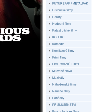
FUTUREPAK / METALPAK
Historické filmy
Horory
Hudební filmy
Katastrofické filmy
KOLEKCE
Komedie
Komiksové filmy
Krimi filmy
LIMITOVANÉ EDICE
Mluvené slovo
Muzikály
Náboženské filmy
Naučné filmy
Pohádky
PŘÍSLUŠENSTVÍ
Psychologické filmy