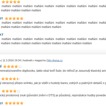
i mafiáni mafiáni mafiáni mafiáni mafiáni mafiáni mafiáni mafiáni mafiáni mafiá
 mafiáni mafiáni mafiáni mafiáni
SY
i mafiáni mafiáni mafiáni mafiáni mafiáni mafiáni mafiáni mafiáni mafiáni mafiá
 mafiáni mafiáni mafiáni mafiáni mafiáni mafiáni
KT
i mafiáni mafiáni mafiáni mafiáni mafiáni mafiáni mafiáni mafiáni mafiáni mafiá
 mafiáni mafiáni mafiáni mafiáni mafiáni mafiáni mafiáni mafiáni mafiáni
a
| 11.3.2016 19:34 | hodnotil v magazínu
Film-Arena.cz
Í
erealizovaného digibooku, takto obal tvoří šubr, do něhož je zasunutý klasický am
 obrazový přepis snímku, jak je vidět s hustoty barev, ostrých a patrných detailů s
cký prostorový zvuk (původní znění v DTS) je působivý, reprodukce hudby povedená
SY