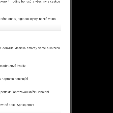
 skoro 4 hodiny bonusů a všechny s českou
aného obalu, digibook by byl hezká volba.
 dorazila klasická amaray verze s knížkou
s obrazové kvality.
 naprosto pohlcující.
perfektní obrazovou knížku v balení.
ované edici. Spokojenost.