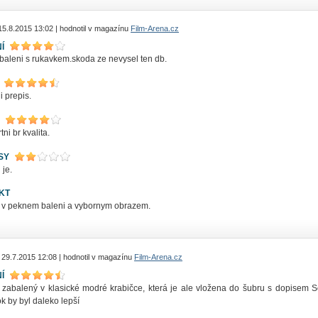
15.8.2015 13:02 | hodnotil v magazínu
Film-Arena.cz
Í
baleni s rukavkem.skoda ze nevysel ten db.
 prepis.
tni br kvalita.
SY
 je.
KT
a v peknem baleni a vybornym obrazem.
 29.7.2015 12:08 | hodnotil v magazínu
Film-Arena.cz
Í
e zabalený v klasické modré krabičce, která je ale vložena do šubru s dopisem
k by byl daleko lepší