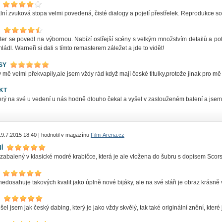
lní zvuková stopa velmi povedená, čisté dialogy a pojetí přestřelek. Reprodukce s
er se povedl na výbornou. Nabízí ostřejší scény s velkým množstvím detailů a potl
ládl. Warneři si dali s tímto remasterem záležet a jde to vidět!
SY
mě velmi překvapily,ale jsem vždy rád když mají české titulky,protože jinak pro mě
KT
erý na své u vedení u nás hodně dlouho čekal a vyšel v zaslouženém balení a jsem
19.7.2015 18:40 | hodnotil v magazínu
Film-Arena.cz
Í
e zabalený v klasické modré krabičce, která je ale vložena do šubru s dopisem Sc
edosahuje takových kvalit jako úplně nové bijáky, ale na své stáři je obraz krásn
el jsem jak český dabing, který je jako vždy skvělý, tak také originální znění, kter