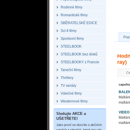
Rodinné filmy
Romantické filmy
SBĚRATELSKÉ EDICE
Sci-fi filmy
Pop
Sportovní filmy
STEELBOOK
STEELBOOK bez disků
Hodn
ray)
STEELBOOKY z Francie
Taneční filmy
Ce
Thrillery
capefe
TV seriály
BALEN
Válečné filmy
Mafián
Westernové filmy
mafiáni
VIDEO
Sledujte AKCE a
Mafián
UŠETŘETE!
mafiáni
Jako první se dozvíte o akčních
cenách a slevách, které pro vás