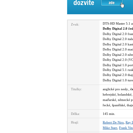
DTS-HD Master 5.1 
Zvuk:
Dolby Digital 2.0 če
Dolby Digital 2.0 fr
Dolby Digital 2.0 ita
Dolby Digital 2.0 kas
Dolby Digital 2.0 m
Dolby Digital 2.0 n
Dolby Digital 2.0 (
Dolby Digital 1.0 po
Dolby Digital 5.1 ru
Dolby Digital 2.0 th
Dolby Digital 1.0 tu
Titulky:
anglické pro nesly.,
č
hebrejské, holandské, 
maďarské, německé pro
řecké, španělské, thaj
Délka:
145 min.
Hrají:
Robert De Niro
,
Ray L
Mike Starr
,
Frank Vin