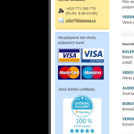
Film s
podpor
+420 775 590 770
(Po-Pá: 8.00-16.00)
VERDI
info@filmarena.cz
Velice 
Akceptujeme tyto druhy
platebních karet:
Davos
BALEN
Balení
zvlášť.
VIDEO
Obraz 
AUDIO
Jsme držiteli certifikátu:
Zvuk ta
BONU
Bonusů 
VERDI
Konečně