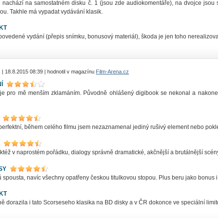
e nachází na samostatném disku č. 1 (jsou zde audiokomentáře), na dvojce jsou
ou. Takhle má vypadat vydávání klasik.
KT
povedené vydání (přepis snímku, bonusový materiál), škoda je jen toho nerealizov
h
| 18.8.2015 08:39 | hodnotil v magazínu
Film-Arena.cz
Í
 je pro mě menším zklamáním. Původně ohlášený digibook se nekonal a nakonec
perfektní, během celého filmu jsem nezaznamenal jediný rušivý element nebo pokle
ktéž v naprostém pořádku, dialogy správně dramatické, akčnější a brutálnější scény
SY
spousta, navíc všechny opatřeny českou titulkovou stopou. Plus beru jako bonus i 
KT
 dorazila i tato Scorseseho klasika na BD disky a v ČR dokonce ve speciální limit