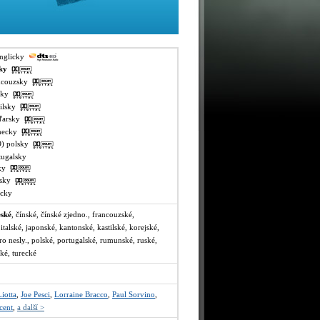
anglicky
sky
ancouzsky
lsky
tilsky
aďarsky
ěmecky
VO) polsky
rtugalsky
sky
ajsky
recky
eské
, čínské, čínské zjedno., francouzské,
italské, japonské, kantonské, kastilské, korejské,
 nesly., polské, portugalské, rumunské, ruské,
ské, turecké
iotta
,
Joe Pesci
,
Lorraine Bracco
,
Paul Sorvino
,
cent
,
a další >