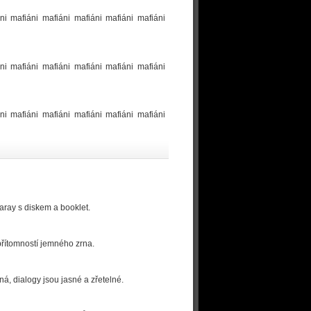
ni mafiáni mafiáni mafiáni mafiáni mafiáni
ni mafiáni mafiáni mafiáni mafiáni mafiáni
ni mafiáni mafiáni mafiáni mafiáni mafiáni
aray s diskem a booklet.
 přítomností jemného zrna.
, dialogy jsou jasné a zřetelné.