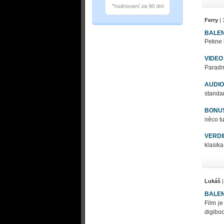
Ferry
| 
BALEN
Pekne 
VIDEO
Paradni
AUDIO
standar
BONU
něco tu
VERDI
klasik
Lukáš
|
BALEN
Film j
digiboo