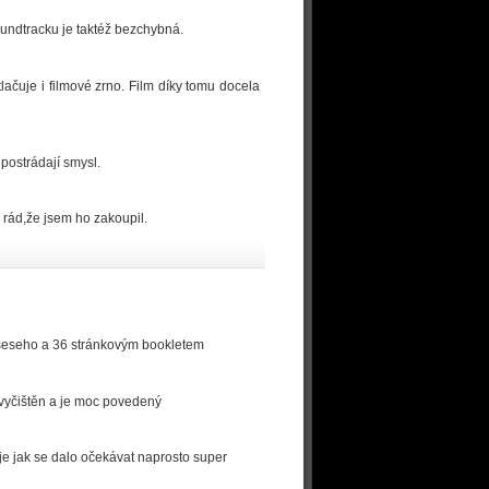
oundtracku je taktéž bezchybná.
ačuje i filmové zrno. Film díky tomu docela
 postrádají smysl.
 rád,že jsem ho zakoupil.
orseseho a 36 stránkovým bookletem
ě vyčištěn a je moc povedený
é je jak se dalo očekávat naprosto super