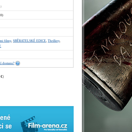
x)
90)
mi filmy
,
SBĚRATELSKÉ EDICE
,
Thrillery
,
E
í dostanu?
 €
)