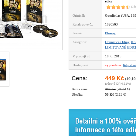
edice
(14
Originál:
Goodfellas (USA, 19
Katalogové č.:
1020563
Formát:
Blu-ray
Kategorie:
Dramatické filmy
,
Kri
LIMITOVANÉ EDIC
V prodeji od:
10. 6. 2015
Dostupnost:
vyprodáno
Kdy zbož
Cena:
449 Kč
(
19,10
(včetně DPH 21%)
Běžná cena:
499 Kč
(
21,23
€)
Ušetříte:
50 Kč
(2,13 €)