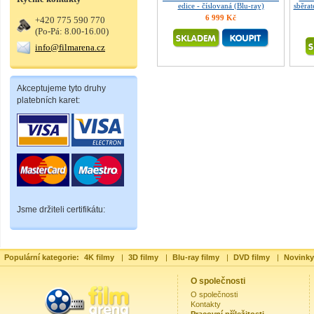
edice - číslovaná (Blu-ray)
sběrat
6 999 Kč
+420 775 590 770
(Po-Pá: 8.00-16.00)
info@filmarena.cz
Akceptujeme tyto druhy
platebních karet:
Jsme držiteli certifikátu:
Populární kategorie:
4K filmy
|
3D filmy
|
Blu-ray filmy
|
DVD filmy
|
Novinky
O společnosti
O společnosti
Kontakty