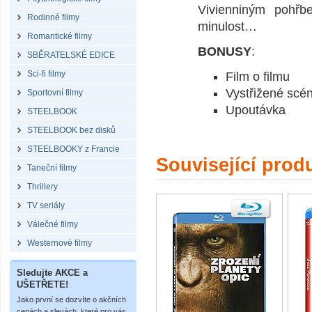
Vivienniným pohř
Rodinné filmy
minulost…
Romantické filmy
BONUSY
:
SBĚRATELSKÉ EDICE
Sci-fi filmy
Film o filmu
Vystřižené scé
Sportovní filmy
Upoutávka
STEELBOOK
STEELBOOK bez disků
STEELBOOKY z Francie
Související prod
Taneční filmy
Thrillery
TV seriály
Válečné filmy
Westernové filmy
Sledujte AKCE a
UŠETŘETE!
Jako první se dozvíte o akčních
cenách a slevách, které pro vás