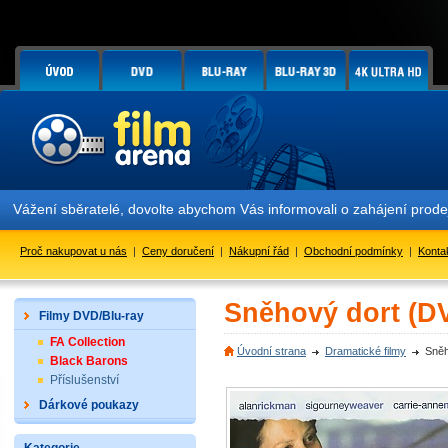
žení sběratelé, dovolte abychom Vás informovali o zahájení prodeje e
Proč nakupovat u nás
|
Ceny doručení
|
Nákupní řád
|
Obchodní podmínky
|
Konta
Sněhový dort (D
Filmy DVD/Blu-ray
FA Collection
Úvodní strana
Dramatické filmy
Sněh
Black Barons
Příslušenství
Dárkové poukazy