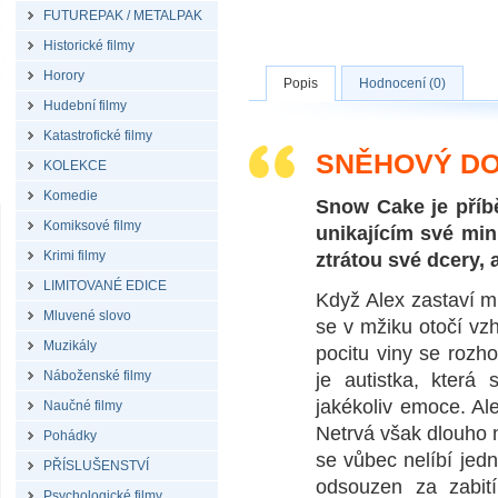
FUTUREPAK / METALPAK
Historické filmy
Horory
Popis
Hodnocení (0)
Hudební filmy
Katastrofické filmy
SNĚHOVÝ DO
KOLEKCE
Komedie
Snow Cake je příbě
Komiksové filmy
unikajícím své min
Krimi filmy
ztrátou své dcery, 
LIMITOVANÉ EDICE
Když Alex zastaví m
Mluvené slovo
se v mžiku otočí vz
Muzikály
pocitu viny se rozh
Náboženské filmy
je autistka, která
jakékoliv emoce. Al
Naučné filmy
Netrvá však dlouho 
Pohádky
se vůbec nelíbí jedn
PŘÍSLUŠENSTVÍ
odsouzen za zabití
Psychologické filmy