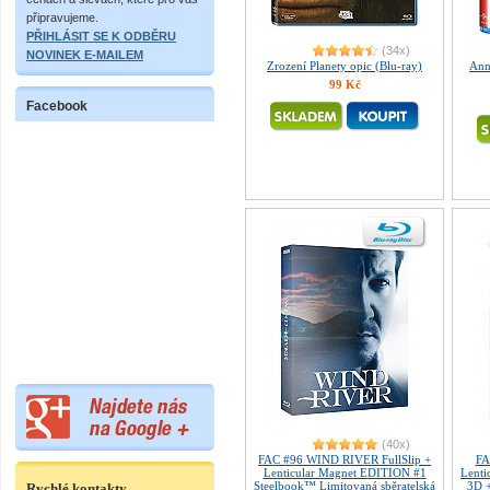
připravujeme.
PŘIHLÁSIT SE K ODBĚRU
(34x)
NOVINEK E-MAILEM
Zrození Planety opic (Blu-ray)
Ann
99 Kč
Facebook
(40x)
FAC #96 WIND RIVER FullSlip +
FA
Lenticular Magnet EDITION #1
Lenti
Steelbook™ Limitovaná sběratelská
3D 
Rychlé kontakty